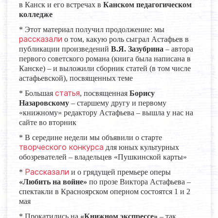
в Канск и его встречах в
Канском педагогическом
колледже
* Этот материал получил продолжение: мы
рассказали
о том, какую роль сыграл Астафьев в
публикации произведений
В.Я. Зазубрина
– автора
первого советского романа (книга была написана в
Канске) – и выложили сборник статей (в том числе
астафьевской), посвященных теме
статья
* Большая
, посвященная
Борису
Назаровскому
– старшему другу и первому
«книжному» редактору Астафьева – вышла у нас на
сайте во вторник
* В середине недели мы объявили о старте
творческого конкурса
для юных культурных
обозревателей – владельцев «Пушкинской карты»
Рассказали
*
и о грядущей премьере оперы
«Любить на войне»
по прозе Виктора Астафьева –
спектакли в Красноярском оперном состоятся 1 и 2
мая
* Прокатились на
«Книжном экспрессе»
– так