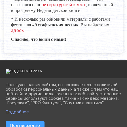
литературный квест
назывался наш
, включенный
в программу Недели детской книги
* И несколько раз обновили материалы с работами
фестиваля
«Астафьевская весна»
. Вы найдете их
здесь
Спасибо, что были с нами!
Пользуясь нашим сайтом, вы соглашаетесь с политикой
обработки персональных данных а также с тем что наш
2026 Г. BIBLIOAST.RU
веб-сайт и другие подключенные к веб-сайту сторонние
ВХОД
сервисы используют cookies такие как Яндекс Метрика,
КАРТА САЙТА
"Госуслуги", "PRO.Культура", "Спутник аналитика".
ПОЛИТИКА ОБРАБОТКИ ПЕРСОНАЛЬНЫХ ДАННЫХ
Подробнее
СДЕЛАНО НА KUBCMS
РАЗРАБОТКА И ПОДДЕРЖКА
Подтверждаю