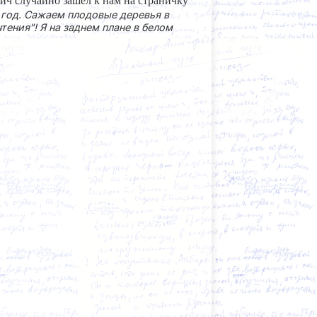
ич случайно зашел к нам на страничку
 год. Сажаем плодовые деревья в
тения"! Я на заднем плане в белом