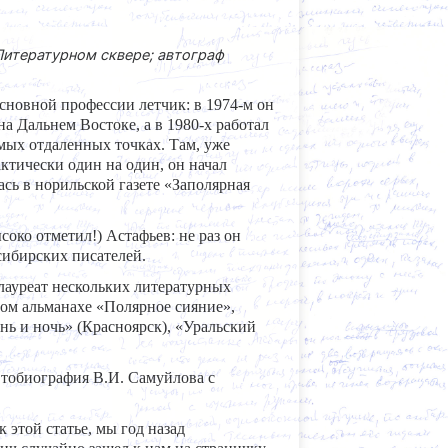
 Литературном сквере; автограф
сновной профессии летчик: в 1974-м он
а Дальнем Востоке, а в 1980-х работал
амых отдаленных точках. Там, уже
ктически один на один, он начал
сь в норильской газете «Заполярная
соко отметил!) Астафьев: не раз он
сибирских писателей.
лауреат нескольких литературных
евом альманахе «Полярное сияние»,
нь и ночь» (Красноярск), «Уральский
втобиография В.И. Самуйлова с
этой статье, мы год назад