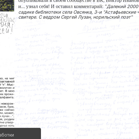
опубликовали в своем сообществе в ВК, Виктор Иванов
и... узнал себя! И оставил комментарий:
"
Далекий 2000
садике библиотеки села Овсянка, 3-и "Астафьевские ч
свитере. С ведром Сергей Лузан, норильский поэт"
аботки