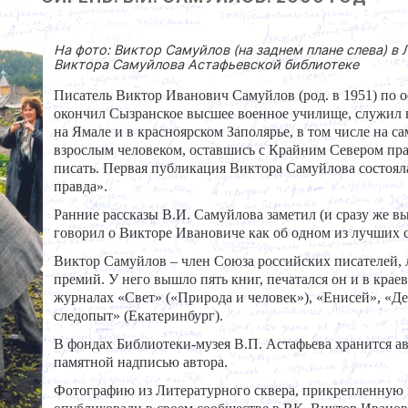
На фото: Виктор Самуйлов (на заднем плане слева) в
Виктора Самуйлова Астафьевской библиотеке
Писатель Виктор Иванович Самуйлов (род. в 1951) по о
окончил Сызранское высшее военное училище, служил н
на Ямале и в красноярском Заполярье, в том числе на с
взрослым человеком, оставшись с Крайним Севером пра
писать. Первая публикация Виктора Самуйлова состояла
правда».
Ранние рассказы В.И. Самуйлова заметил (и сразу же вы
говорил о Викторе Ивановиче как об одном из лучших 
Виктор Самуйлов – член Союза российских писателей, 
премий. У него вышло пять книг, печатался он и в кра
журналах «Свет» («Природа и человек»), «Енисей», «Де
следопыт» (Екатеринбург).
В фондах Библиотеки-музея В.П. Астафьева хранится а
памятной надписью автора.
Фотографию из Литературного сквера, прикрепленную к 