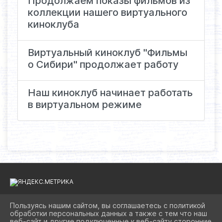
Продолжаем показы фильмов из
коллекции нашего виртуального
киноклуба
Виртуальный киноклуб "Фильмы
о Сибири" продолжает работу
Наш киноклуб начинает работать
в виртуальном режиме
Пользуясь нашим сайтом, вы соглашаетесь с политикой
обработки персональных данных а также с тем что наш
2026 Г. BIBLIOAST.RU
веб-сайт и другие подключенные к веб-сайту сторонние
ВХОД