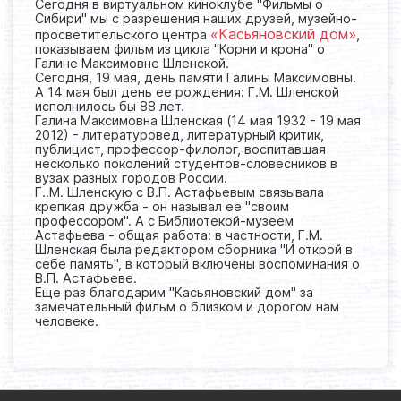
Сегодня в виртуальном киноклубе "Фильмы о
Сибири" мы с разрешения наших друзей, музейно-
«Касьяновский дом»
просветительского центра
,
показываем фильм из цикла "Корни и крона" о
Галине Максимовне Шленской.
Сегодня, 19 мая, день памяти Галины Максимовны.
А 14 мая был день ее рождения: Г.М. Шленской
исполнилось бы 88 лет.
Галина Максимовна Шленская (14 мая 1932 - 19 мая
2012) - литературовед, литературный критик,
публицист, профессор-филолог, воспитавшая
несколько поколений студентов-словесников в
вузах разных городов России.
Г..М. Шленскую с В.П. Астафьевым связывала
крепкая дружба - он называл ее "своим
профессором". А с Библиотекой-музеем
Астафьева - общая работа: в частности, Г.М.
Шленская была редактором сборника "И открой в
себе память", в который включены воспоминания о
В.П. Астафьеве.
Еще раз благодарим "Касьяновский дом" за
замечательный фильм о близком и дорогом нам
человеке.