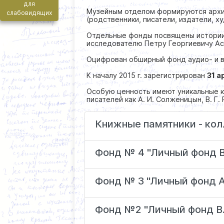
для
Музейным отделом формируются архив
слабовидящих
(родственники, писатели, издатели, х
Отдельные фонды посвящены истории
исследователю Петру Георгиевичу Аст
Оцифрован обширный фонд аудио- и ви
К началу 2015 г. зарегистрирован
31 
Особую ценность имеют уникальные ко
писателей как А. И. Солженицын, В. Г. Р
Книжные памятники - кол
Фонд № 4 "Личный фонд 
Фонд № 3 "Личный фонд А
Фонд №2 "Личный фонд В.