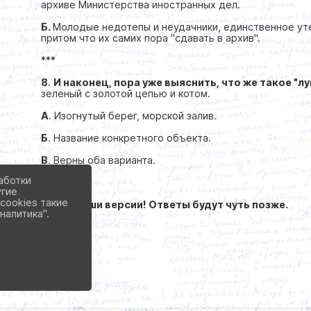
архиве Министерства иностранных дел.
Б.
Молодые недотепы и неудачники, единственное ут
притом что их самих пора "сдавать в архив".
***
8
.
И наконец, пора уже выяснить, что же такое "л
зеленый с золотой цепью и котом.
А
. Изогнутый берег, морской залив.
Б
. Название конкретного объекта.
В
. Верны оба варианта.
аботки
угие
cookies такие
Ждем ваши версии! Ответы будут чуть позже.
налитика".