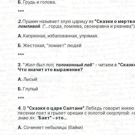
Б
. Грудь и голова.
***
2.
Пушкин называет злую царицу из
"Сказки о мертво
ломливой
. ("...горда, ломлива, своенравна и ревнива"
А.
Капризная, избалованная, упрямая.
Б
. Жестокая, "ломает" людей
***
3
. "
Жил-был поп,
т
олоконный
лоб
" -
читаем в
"Сказк
Что значит это выражение?
А.
Лысый
Б.
Глупый
***
4
. В
"Сказке о царе Салтане"
Лебедь говорит князю 
песенки поет и грызет орешки с золотой скорлупой:
«
знаю я». "
Бает" - это..
.
А.
Сочиняет небылицы (байки)