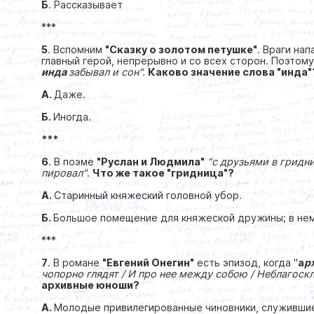
Б
. Рассказывает
***
5
. Вспомним
"Сказку о золотом петушке"
. Враги на
главный герой, непрерывно и со всех сторон. Поэтому
и
нда
забывал и сон".
Каково значение слова "инда"
А.
Даже.
Б.
Иногда.
***
6
. В поэме
"Руслан и Людмила"
"с друзьями в грид
пировал"
.
Что же такое "гридница"?
А.
Старинный княжеский головной убор.
Б.
Большое помещение для княжеской дружины; в нем
***
7
. В романе
"Евгений Онегин"
есть эпизод, когда "
а
р
чопорно глядят / И про нее между собою / Неблагоск
архивные юноши?
А.
Молодые привилегированные чиновники, служившие