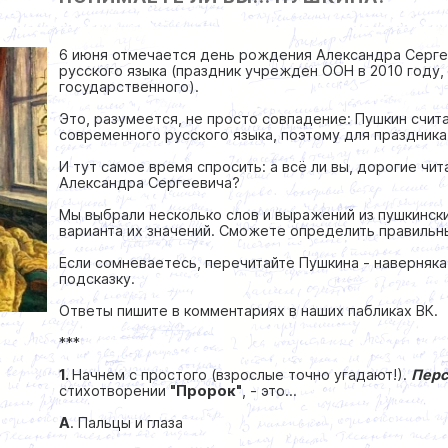
6 июня отмечается день рождения Александра Серг
русского языка (праздник учрежден ООН в 2010 году, 
государственного).
Это, разумеется, не просто совпадение: Пушкин счи
современного русского языка, поэтому для праздник
И тут самое время спросить: а всё ли вы, дорогие чи
Александра Сергеевича?
Мы выбрали несколько слов и выражений из пушкинск
варианта их значений. Сможете определить правиль
Если сомневаетесь, перечитайте Пушкина - наверняк
подсказку.
Ответы пишите в комментариях в наших пабликах ВК.
***
1.
Начнем с простого (взрослые точно угадают!).
Пер
стихотворении
"Пророк"
, - это...
А
. Пальцы и глаза