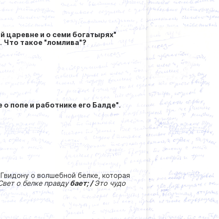
й царевне и о семи богатырях"
).
Что такое "ломлива"?
е о попе и работнике его Балде"
.
Гвидону о волшебной белке, которая
Свет о белке правду
бает; /
Это чудо