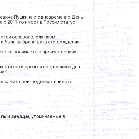
еевича Пушкина и одновременно День
а с 2011-го имеет в России статус
тается основоположником
а и была выбрана дата его рождения.
татели, понимаете в произведениях
их стихов и прозы и предложили два
ный?
а в самих произведениях найдете
сты
и
зеницы
, упоминаемые в