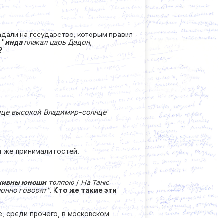
падали на государство, которым правил
 "
и
нда
плакал царь Дадон,
?
нице высокой Владимир-солнце
 же принимали гостей.
хивны юноши
толпою
/
На Таню
лонно говорят".
Кто же такие эти
, среди прочего, в московском