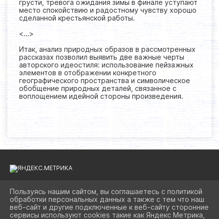
грусти, тревога ожидания зимы в финале уступают
место спокойствию и радостному чувству хорошо
сделанной крестьянской работы.
<...>
Итак, анализ природных образов в рассмотренных
рассказах позволил выявить две важные черты
авторского идеостиля: использование пейзажных
элементов в отображении конкретного
географического пространства и символическое
обобщение природных деталей, связанное с
воплощением идейной стороны произведения.
Пользуясь нашим сайтом, вы соглашаетесь с политикой
обработки персональных данных а также с тем что наш
2026 Г. BIBLIOAST.RU
веб-сайт и другие подключенные к веб-сайту сторонние
ВХОД
сервисы используют cookies такие как Яндекс Метрика,
КАРТА САЙТА