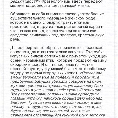
редьки хвост!"»
Фразеологизмы здесь передают
мелкие подробности крестьянской жизни.
Обращает на себя внимание также употребление
существительного
«овощь»
в женском роде,
которое в одних словарях трактуется как
просторечие, в других - как разговорный вариант,
что, на наш взгляд, используется автором как
средство стилизации под простую, крестьянскую
речь.
Далее природные образы появляются в рассказе,
сопровождая этапы заготовки капусты. Так, рубка
капустных вилков сопряжена с приметой уходящей
осени: караванами птиц, которые покидают на зиму
сибирские края. И опять проявляется мотив
осенней грусти, уступивший было место рабочему
задору во время огородных хлопот:
«Последние
вилки вырубали уже за полдень и бросали их в
предбанник. Бабушка убежала собирать на стол,
мужики присели на травянистую завалинку бани
отдохнуть и услышали в небе гусиный переклик.
Все разом подняли головы и молча проводили
глазами ниточку, наискось прошившую небо над
Енисеем. Гуси летели высоко над горами, и мне
почему-то чудилось, что вижу я их во сне, и, как
будто во сне же, все невнятней, все мягче
становился отдаляющийся гусиный клик, ниточка