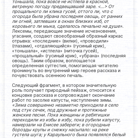
тоньшала, пока вовсе не истлела в красной,
ветреную погоду предвещавшей заре. <...> От
прощального ли клика гусей, оттого ли, что с
огорода была убрана последняя овощь, от ранних
ли огней, затлевших в окнах близких изб, от
коровьего ли мыка, сделалось печально на душе»
.
Лексемы, передающие значение исчезновения,
угасания, создают своеобразный образный каркас
отрывка: «последние» (вилки), «проводили»
(глазами), «отдаляющийся» (гусиный крик),
«тоньшала», «истлела» (ниточка гусей),
«прощальный» (гусиный крик), «убрана» (последняя
овощь). Таким образом, воплощается
определенная суггестия, помогающая читателю
проникнуть во внутренний мир героев рассказа и
почувствовать осеннюю печаль.
Следующий фрагмент, в котором значительную
роль получает природный пейзаж, относится к
концовке рассказа и сопровождает окончание
работ по засолке капусты, наступление зимы.
«Зима совершенно незаметно приходила в село
под стук сечек, под дружные и протяжные
женские песни. Пока женщины и ребятишки
переходили из избы в избу, пока рубили капусту,
намерзали на Енисее забереги; в огородные
борозды крупы и снежку насыпало: на реке
густела шуга; у Караульного быка появлялся белый