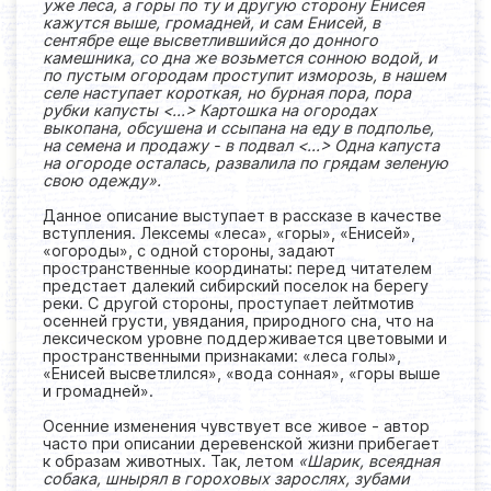
уже леса, а горы по ту и другую сторону Енисея
кажутся выше, громадней, и сам Енисей, в
сентябре еще высветлившийся до донного
камешника, со дна же возьмется сонною водой, и
по пустым огородам проступит изморозь, в нашем
селе наступает короткая, но бурная пора, пора
рубки капусты <...> Картошка на огородах
выкопана, обсушена и ссыпана на еду в подполье,
на семена и продажу - в подвал <...> Одна капуста
на огороде осталась, развалила по грядам зеленую
свою одежду».
Данное описание выступает в рассказе в качестве
вступления. Лексемы «леса», «горы», «Енисей»,
«огороды», с одной стороны, задают
пространственные координаты: перед читателем
предстает далекий сибирский поселок на берегу
реки. С другой стороны, проступает лейтмотив
осенней грусти, увядания, природного сна, что на
лексическом уровне поддерживается цветовыми и
пространственными признаками: «леса голы»,
«Енисей высветлился», «вода сонная», «горы выше
и громадней».
Осенние изменения чувствует все живое - автор
часто при описании деревенской жизни прибегает
к образам животных. Так, летом
«Шарик, всеядная
собака, шнырял в гороховых зарослях, зубами