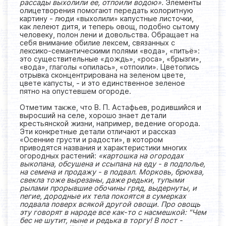
рассады выхолили ее, отпоили водою».
Элементы
олицетворения помогают передать колоритную
картину - люди «выхолили» капустные листочки,
как лелеют дитя, и теперь овощ, подобно сытому
человеку, полон лени и довольства. Обращает на
себя внимание обилие лексем, связанных с
лексико-семантическими полями «вода», «питьё»:
это существительные «дождь», «роса», «брызги»,
«вода», глаголы «опилась», «отпоили». Цветопись
отрывка сконцентрирована на зеленом цвете,
цвете капусты, - и это единственное зеленое
пятно на опустевшем огороде.
Отметим также, что В. П. Астафьев, родившийся и
выросший на селе, хорошо знает детали
крестьянской жизни, например, ведение огорода.
Эти конкретные детали отличают и рассказ
«Осенние грусти и радости», в котором
приводятся названия и характеристики многих
огородных растений:
«картошка на огородах
выкопана, обсушена и ссыпана на еду - в подполье,
на семена и продажу - в подвал. Морковь, брюква,
свекла тоже вырезаны, даже редьки, тупыми
рылами прорывшие обочины гряд, выдернуты, и
пегие, дородные их тела покоятся в сумерках
подвала поверх всякой другой овощи. Про овощь
эту говорят в народе все как-то с насмешкой: "Чем
бес не шутит, ныне и редька в торгу! В пост -