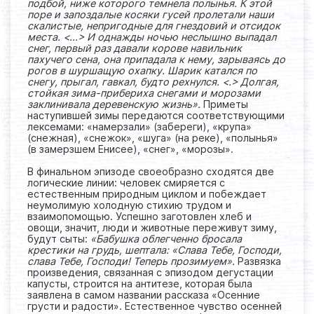
подбой, ниже которого темнела полынья. К этой
поре и запоздалые косяки гусей пролетали наши
скалистые, непригодные для гнездовий и отсидок
места. <...> И однажды ночью неслышно выпадал
снег, первый раз давали корове навильник
пахучего сена, она припадала к нему, зарываясь до
рогов в шуршащую охапку. Шарик катался по
снегу, прыгал, гавкал, будто рехнулся. <.> Долгая,
стойкая зима-прибериха снегами и морозами
заклинивала деревенскую жизнь».
Приметы
наступившей зимы передаются соответствующими
лексемами: «намерзали» (забереги), «крупа»
(снежная), «снежок», «шуга» (на реке), «полынья»
(в замерзшем Енисее), «снег», «морозы».
В финальном эпизоде своеобразно сходятся две
логические линии: человек смиряется с
естественным природным циклом и побеждает
неумолимую холодную стихию трудом и
взаимопомощью. Успешно заготовлен хлеб и
овощи, значит, люди и животные переживут зиму,
будут сыты:
«Бабушка облегченно бросала
крестики на грудь, шептала: «Слава Тебе, Господи,
слава Тебе, Господи! Теперь прозимуем».
Развязка
произведения, связанная с эпизодом дегустации
капусты, строится на антитезе, которая была
заявлена в самом названии рассказа «Осенние
грусти и радости». Естественное чувство осенней