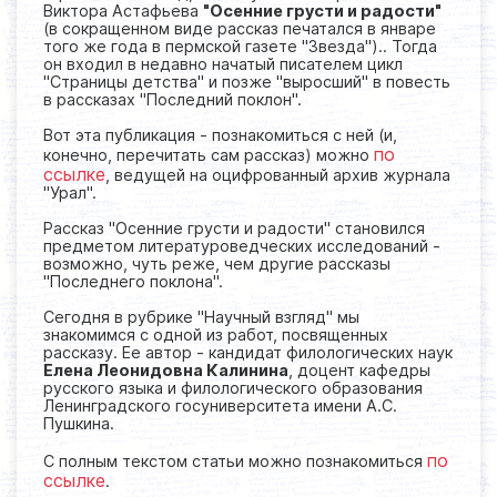
Виктора Астафьева
"Осенние грусти и радости"
(в сокращенном виде рассказ печатался в январе
того же года в пермской газете "Звезда").. Тогда
он входил в недавно начатый писателем цикл
"Страницы детства" и позже "выросший" в повесть
в рассказах "Последний поклон".
Вот эта публикация - познакомиться с ней (и,
по
конечно, перечитать сам рассказ) можно
ссылке
, ведущей на оцифрованный архив журнала
"Урал".
Рассказ "Осенние грусти и радости" становился
предметом литературоведческих исследований -
возможно, чуть реже, чем другие рассказы
"Последнего поклона".
Сегодня в рубрике "Научный взгляд" мы
знакомимся с одной из работ, посвященных
рассказу. Ее автор - кандидат филологических наук
Елена Леонидовна Калинина
, доцент кафедры
русского языка и филологического образования
Ленинградского госуниверситета имени А.С.
Пушкина.
по
С полным текстом статьи можно познакомиться
ссылке
.