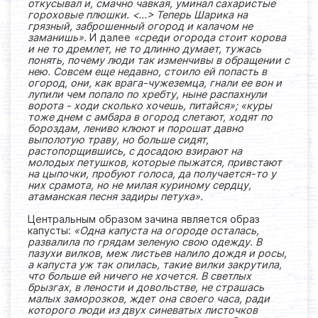
откусывал и, смачно чавкая, уминал сахаристые
гороховые плюшки. <...> Теперь Шарика на
грязный, заброшенный огород и калачом не
заманишь».
И далее
«среди огорода стоит корова
и не то дремлет, не то длинно думает, тужась
понять, почему люди так изменчивы в обращении с
нею. Совсем еще недавно, стоило ей попасть в
огород, они, как врага-чужеземца, гнали ее вон и
лупили чем попало по хребту, ныне распахнули
ворота - ходи сколько хочешь, питайся»; «куры
тоже днем с амбара в огород слетают, ходят по
бороздам, лениво клюют и порошат давно
выполотую траву, но больше сидят,
растопорщившись, с досадою взирают на
молодых петушков, которые пыжатся, привстают
на цыпочки, пробуют голоса, да получается-то у
них срамота, но не милая куриному сердцу,
атаманская песня задиры петуха».
Центральным образом зачина является образ
капусты:
«Одна капуста на огороде осталась,
развалила по грядам зеленую свою одежду. В
пазухи вилков, меж листьев налило дождя и росы,
а капуста уж так опилась, такие вилки закрутила,
что больше ей ничего не хочется. В светлых
брызгах, в лености и довольстве, не страшась
малых заморозков, ждет она своего часа, ради
которого люди из двух синеватых листочков