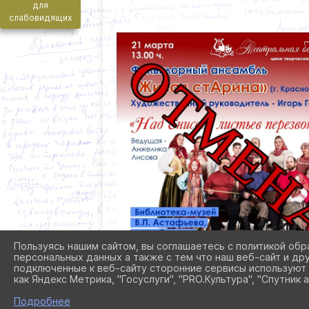
для
слабовидящих
Пользуясь нашим сайтом, вы соглашаетесь с политикой обр
персональных данных а также с тем что наш веб-сайт и др
подключенные к веб-сайту сторонние сервисы используют 
как Яндекс Метрика, "Госуслуги", "PRO.Культура", "Спутник а
Подробнее