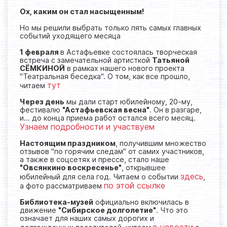
Ох, каким он стал насыщенным!
Но мы решили выбрать только пять самых главных
событий уходящего месяца
1 февраля
в Астафьевке состоялась творческая
встреча с замечательной артисткой
Татьяной
СЁМКИНОЙ
в рамках нашего нового проекта
"Театральная беседка". О том, как все прошло,
тут
читаем
Через день
мы дали старт юбилейному, 20-му,
фестивалю
"Астафьевская весна"
. Он в разгаре,
и... до конца приема работ остался всего месяц.
Узнаем подробности и участвуем
Настоящим праздником
, получившим множество
отзывов "по горячим следам" от самих участников,
а также в соцсетях и прессе, стало наше
"Овсянкино воскресенье"
, открывшее
здесь
юбилейный для села год. Читаем о событии
,
по этой ссылке
а фото рассматриваем
Библиотека-музей
официально включилась в
движение
"Сибирское долголетие"
. Что это
означает для наших самых дорогих и