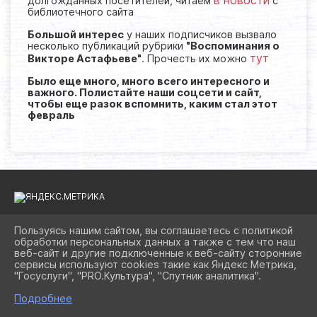
в новости
долгожданных посетителей, читаем
с
библиотечного сайта
Большой интерес
у наших подписчиков вызвало
несколько публикаций рубрики
"Воспоминания о
тут
Викторе Астафьеве"
. Прочесть их можно
Было еще много, много всего интересного и
важного. Полистайте наши соцсети и сайт,
чтобы еще разок вспомнить, каким стал этот
февраль
Пользуясь нашим сайтом, вы соглашаетесь с политикой
обработки персональных данных а также с тем что наш
2026 Г. BIBLIOAST.RU
веб-сайт и другие подключенные к веб-сайту сторонние
ВХОД
сервисы используют cookies такие как Яндекс Метрика,
КАРТА САЙТА
"Госуслуги", "PRO.Культура", "Спутник аналитика".
ПОЛИТИКА ОБРАБОТКИ ПЕРСОНАЛЬНЫХ ДАННЫХ
Подробнее
СДЕЛАНО НА KUBCMS
РАЗРАБОТКА И ПОДДЕРЖКА