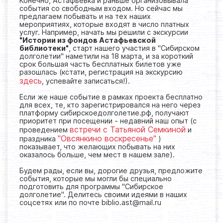
Конечно, Астафьевка и раньше организовывала
события со свободным входом. Но сейчас мы
предлагаем побывать и на тех наших
мероприятиях, которые входят в число платных
услуг. Например, начать мы решили с экскурсии
"Истории из фондов Астафьевской
библиотеки"
, старт нашего участия в "Сибирском
долголетии" наметили на 18 марта, и за короткий
срок большая часть бесплатных билетов уже
разошлась (кстати, регистрация на экскурсию
здесь
, успевайте записаться!).
Если же наше событие в рамках проекта бесплатно
для всех, те, кто зарегистрировался на него через
платформу сибирскоедолголетие.рф, получают
приоритет при посещении - недавний наш опыт (с
встречи с Татьяной Семкиной
проведением
и
"Овсянкино воскресенье"
праздника
)
показывает, что желающих побывать на них
оказалось больше, чем мест в нашем зале).
Будем рады, если вы, дорогие друзья, предложите
события, которые мы могли бы специально
подготовить для программы "Сибирское
долголетие". Делитесь своими идеями в наших
соцсетях или по почте biblio.ast@mail.ru