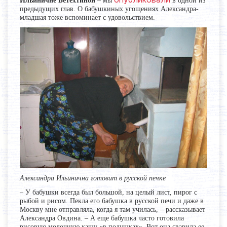
Ильиничне Бетехтиной
– мы
в одной из
предыдущих глав. О бабушкиных угощениях Александра-
младшая тоже вспоминает с удовольствием.
Александра Ильинична готовит в русской печке
– У бабушки всегда был большой, на целый лист, пирог с
рыбой и рисом. Пекла его бабушка в русской печи и даже в
Москву мне отправляла, когда я там училась, – рассказывает
Александра Овдина. – А еще бабушка часто готовила
рисовую молочную кашу «в подушках». Вот она сварила ее