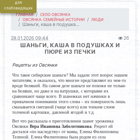
для
слабовидящих
ГЛАВНАЯ
СЕЛО ОВСЯНКА
ОВСЯНКА: СЕМЕЙНЫЕ ИСТОРИИ
ЛЮДИ
Шаньги, каша в подушка...
28.01.2026 09:44
26
ШАНЬГИ, КАША В ПОДУШКАХ И
ПЮРЕ ИЗ ПЕЧКИ
Рецепты из Овсянки
Что такое сибирские шаньги? Мы задали этот вопрос нашим
читателям, и оказалось, что многие представляют их чем-то
вроде беляшей. На самом деле шаньги не похожи не только
на беляши, но даже и на ватрушки, с которыми их
сравнивают чаще всего. В шанежках нет начинки в
привычном понимании этого слова – их поверхность лишь
смазывается сметаной (чаще всего) или тонким слоем
толченой картошки, давленой ягодой и т.д.
Вот что рассказала о приготовлении шанег уроженка
Овсянки
Вера Ивановна Заболотникова
. Рецепт ей
достался «по наследству» от мамы, Елены Филипповны
Телиной. Елена Филипповна была родом из села