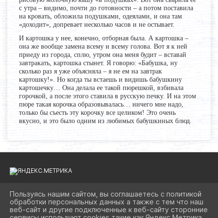
с утра – видимо, почти до готовности – а потом поставила
на кровать, обложила подушками, одеялами, и она там
«доходит», допревает несколько часов и не остывает.
И картошка у нее, конечно, отборная была. А картошка –
она же вообще замена всему и всему голова. Вот я к ней
приеду из города, сплю, утром она меня будит – вставай
завтракать, картошка стынет. Я говорю: «Бабушка, ну
сколько раз я уже объясняла – я не ем на завтрак
картошку!». Но когда ты встаешь и видишь бабушкину
картошечку… Она делала ее такой пюрешкой, взбивала
горочкой, а после этого ставила в русскую печку. И на этом
пюре такая корочка образовывалась… ничего мне надо,
только бы съесть эту корочку все целиком! Это очень
вкусно, и это было одним из любимых бабушкиных блюд.
Пользуясь нашим сайтом, вы соглашаетесь с политикой
обработки персональных данных а также с тем что наш
2026 Г. BIBLIOAST.RU
веб-сайт и другие подключенные к веб-сайту сторонние
ВХОД
сервисы используют cookies такие как Яндекс Метрика,
КАРТА САЙТА