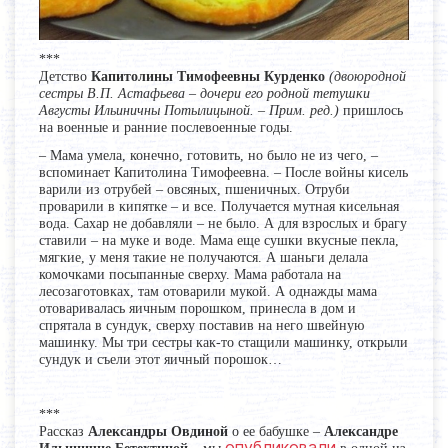
***
Детство
Капитолины Тимофеевны Курденко
(двоюродной
сестры В.П. Астафьева – дочери его родной тетушки
Августы Ильиничны Потылицыной. – Прим. ред.)
пришлось
на военные и ранние послевоенные годы.
– Мама умела, конечно, готовить, но было не из чего, –
вспоминает Капитолина Тимофеевна. – После войны кисель
варили из отрубей – овсяных, пшеничных. Отруби
проварили в кипятке – и все. Получается мутная кисельная
вода. Сахар не добавляли – не было. А для взрослых и брагу
ставили – на муке и воде. Мама еще сушки вкусные пекла,
мягкие, у меня такие не получаются. А шаньги делала
комочками посыпанные сверху. Мама работала на
лесозаготовках, там отоварили мукой. А однажды мама
отоваривалась яичным порошком, принесла в дом и
спрятала в сундук, сверху поставив на него швейную
машинку. Мы три сестры как-то стащили машинку, открыли
сундук и съели этот яичный порошок…
***
Рассказ
Александры Овдиной
о ее бабушке –
Александре
опубликовали