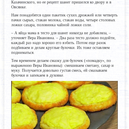
Казачинского, но ее рецепт шанег пришелся ко двору и в
Овсянке.
Нам понадобятся один пакетик сухих дрожжей или четверть
пачки сырых, стакан молока, стакан воды, четыре столовых
ложки сахара, половинка чайной ложки соли.
– А яйца мама в тесто для шанег никогда не добавляла, –
уточняет Вера Ивановна. – Два раза тесто должно подойти,
каждый раз надо хорошо его взбить. Потом еще разок
подбиваем и делам круглые булочки. Их тоже оставляем
подниматься.
Тем временем делаем смазку для булочек («помадку», по
выражению Веры Ивановны): смешиваем сметану, сахар и
муку. Получается довольно густая смесь, ей смазываем
булочки и запекаем в духовке.