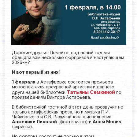
Дорогие друзья! Помните, под новый год мы
обещали вам несколько сюрпризов в наступающем
2026-м?
И вот первый из них!
1 февраля
в Астафьевке состоится премьера
моноспектакля прекрасной артистки и давнего
Татьяны Семкиной
друга нашей библиотеки
по
произведениям Виктора Астафьева.
В библиотечной гостиной в этот день прозвучит не
только астафьевская проза, но и музыка П.И.
Чайковского и С.В. Рахманинова в исполнении
Анжелики Лисовой
(фортепиано) и
Анны Монич
(скрипка).
Но сюрприз состоит не только в этом.