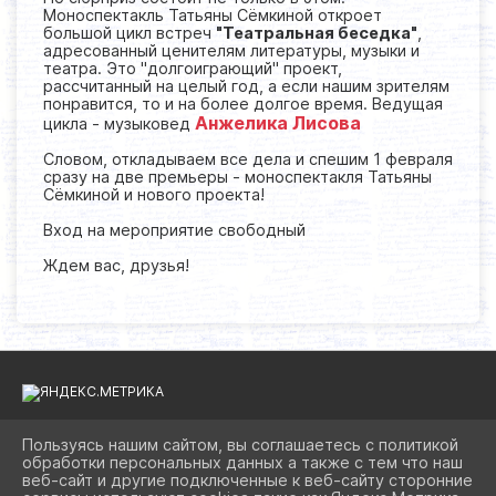
Моноспектакль Татьяны Сёмкиной откроет
большой цикл встреч
"Театральная беседка"
,
адресованный ценителям литературы, музыки и
театра. Это "долгоиграющий" проект,
рассчитанный на целый год, а если нашим зрителям
понравится, то и на более долгое время. Ведущая
Анжелика Лисова
цикла - музыковед
Словом, откладываем все дела и спешим 1 февраля
сразу на две премьеры - моноспектакля Татьяны
Сёмкиной и нового проекта!
Вход на мероприятие свободный
Ждем вас, друзья!
Пользуясь нашим сайтом, вы соглашаетесь с политикой
обработки персональных данных а также с тем что наш
2026 Г. BIBLIOAST.RU
веб-сайт и другие подключенные к веб-сайту сторонние
ВХОД