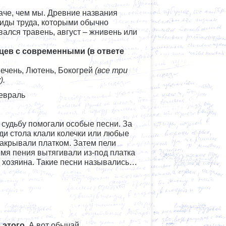
аче, чем мы. Древние названия
виды труда, которыми обычно
ался травень, август – жнивень или
цев с современными (в ответе
Сечень, Лютень, Бокогрей
(все три
).
Февраль
 судьбу помогали особые песни. За
ди стола клали колечки или любые
акрывали платком. Затем пели
емя пения вытягивали из-под платка
го хозяина. Такие песни назывались…
 этого
. А вот обычай,