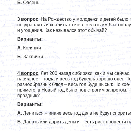
Б.
Овсень
3 вопрос
. На Рождество у молодежи и детей было 
поздравлять и хвалить хозяев, желать им благопол
и угощения. Как назывался этот обычай?
Варианты:
А
. Колядки
Б.
Заклички
4 вопрос
. Лет 200 назад сибиряки, как и мы сейча
наряднее – тогда и весь год будешь хорошо одет. П
разнообразных блюд – весь год будешь сыт. Но кое-
примете, в Новый год было под строгим запретом. 
праздник?
Варианты:
А
. Лениться – иначе весь год дела не будут спорить
Б
. Давать или дарить деньги – есть риск провести 