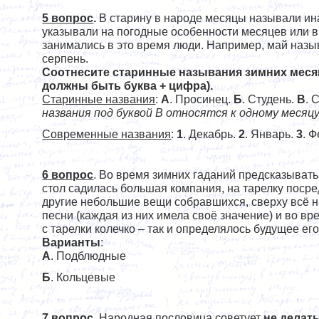
5 вопрос
.
В старину в народе месяцы называли ин
указывали на погодные особенности месяцев или 
занимались в это время люди. Например, май назыв
серпень.
Соотнесите старинные называния зимних меся
должны быть буква + цифра).
Старинные названия
:
А
. Просинец.
Б
. Студень.
В
. 
названия под буквой В относятся к одному месяцу
Современные названия
:
1
. Декабрь.
2
. Январь.
3
. 
6 вопрос
. Во время зимних гаданий предсказывать
стол садилась большая компания, на тарелку посре
другие небольшие вещи собравшихся, сверху всё н
песни (каждая из них имела своё значение) и во вр
с тарелки колечко – так и определялось будущее е
Варианты
:
А
. Подблюдные
Б
. Кольцевые
7 вопрос
. Народная пословица советует
не делать