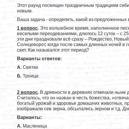
Этот раунд посвящен праздничным традициям сиби
новым.
Ваша задача - определить, какой из предложенных
1 вопрос
. Это волшебное время, наполненное пес
веселыми переодеваниями, длилось 12 суток – с 25 
эти дни праздновали всё сразу – Рождество, Новый 
Солнцеворот, когда после самых длинных ночей в г
свет. Как назывался этот период?
Варианты ответов:
А.
Святки
Б.
Троица
2 вопрос
.
В древности в деревнях отмечали ныне 
Считалось, что он назван в честь божества, «отвеч
богатый урожай и здоровье домашних животных, п
изображали сев зерна, обсыпались зерном и т.д. До
Варианты:
А.
Масленица