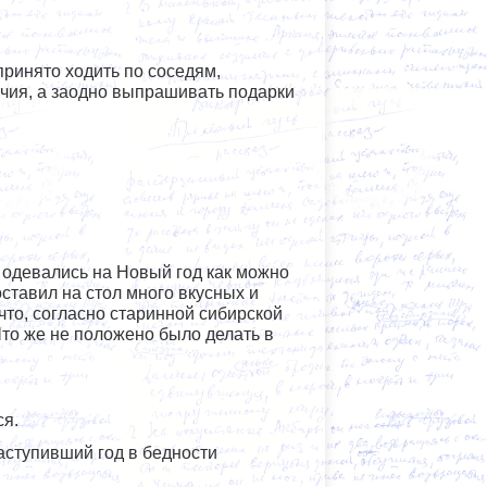
принято ходить по соседям,
учия, а заодно выпрашивать подарки
с, одевались на Новый год как можно
оставил на стол много вкусных и
что, согласно старинной сибирской
Что же не положено было делать в
ся.
наступивший год в бедности