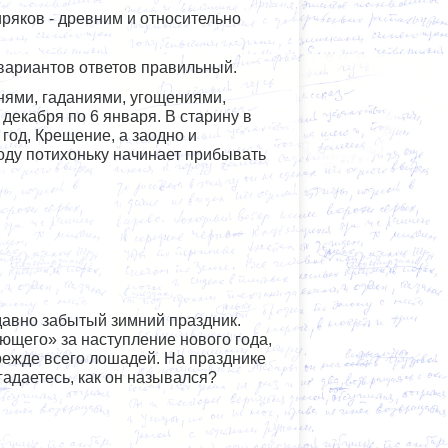
ряков - древним и относительно
 вариантов ответов правильный.
нями, гаданиями, угощениями,
декабря по 6 января. В старину в
год, Крещение, а заодно и
оду потихоньку начинает прибывать
давно забытый зимний праздник.
ающего» за наступление нового года,
режде всего лошадей. На празднике
гадаетесь, как он назывался?