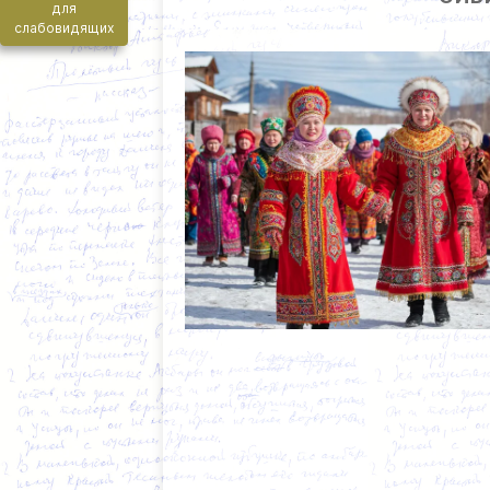
для
слабовидящих