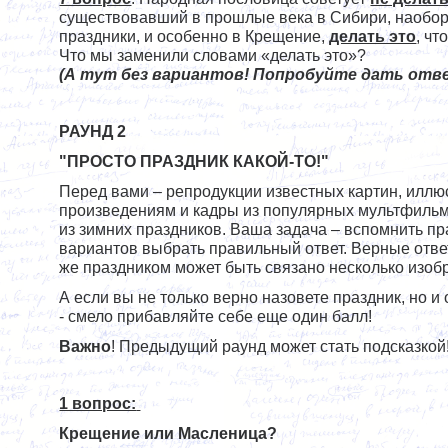
существовавший в прошлые века в Сибири, наобор
праздники, и особенно в Крещение,
делать это
, чт
Что мы заменили словами «делать это»?
(А тут без вариантов! Попробуйте дать отв
РАУНД 2
"ПРОСТО ПРАЗДНИК КАКОЙ-ТО!"
Перед вами – репродукции известных картин, иллю
произведениям и кадры из популярных мультфильм
из зимних праздников. Ваша задача – вспомнить п
вариантов выбрать правильный ответ. Верные ответ
же праздником может быть связано несколько изо
А если вы не только верно назовете праздник, но и
- смело прибавляйте себе еще один балл!
Важно
! Предыдущий раунд может стать подсказкой
1 вопрос:
Крещение или Масленица?