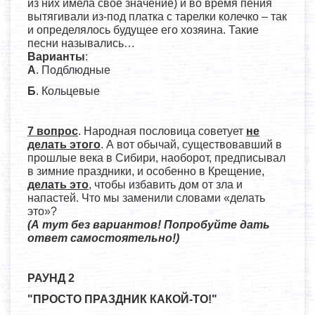
из них имела своё значение) и во время пения
вытягивали из-под платка с тарелки колечко – так
и определялось будущее его хозяина. Такие
песни назывались…
Варианты
:
А
. Подблюдные
Б
. Кольцевые
7 вопрос
. Народная пословица советует
не
делать этого
. А вот обычай, существовавший в
прошлые века в Сибири, наоборот, предписывал
в зимние праздники, и особенно в Крещение,
делать это
, чтобы избавить дом от зла и
напастей. Что мы заменили словами «делать
это»?
(А тут без вариантов! Попробуйте дать
ответ самостоятельно!)
РАУНД 2
"ПРОСТО ПРАЗДНИК КАКОЙ-ТО!"