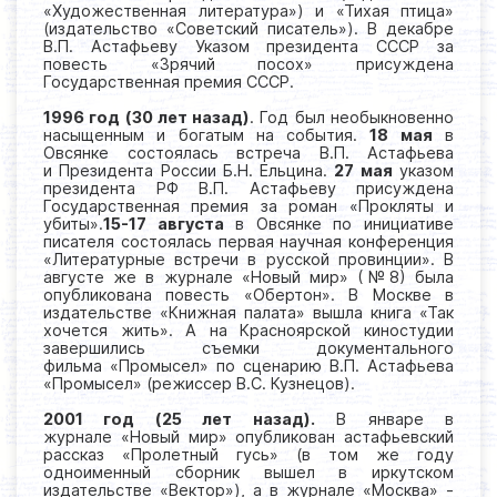
«Художественная литература») и «Тихая птица»
(издательство «Советский писатель»). В декабре
В.П. Астафьеву Указом президента СССР за
повесть «Зрячий посох» присуждена
Государственная премия СССР.
1996 год (30 лет назад)
. Год был необыкновенно
насыщенным и богатым на события.
18 мая
в
Овсянке состоялась встреча В.П. Астафьева
и
Президента России Б.Н. Ельцина.
27 мая
указом
президента РФ В.П. Астафьеву присуждена
Государственная премия за роман «Прокляты и
убиты».
15-17 августа
в Овсянке по инициативе
писателя состоялась первая научная конференция
«Литературные встречи в русской провинции». В
августе же в журнале «Новый мир» (№8) была
опубликована повесть «Обертон». В Москве в
издательстве «Книжная палата» вышла книга «Так
хочется жить». А на Красноярской киностудии
завершились съемки документального
фильма «Промысел» по сценарию В.П. Астафьева
«Промысел» (режиссер В.С. Кузнецов).
2001 год (25 лет назад).
В январе в
журнале «Новый мир» опубликован астафьевский
рассказ «Пролетный гусь» (в том же году
одноименный сборник вышел в иркутском
издательстве «Вектор»), а в журнале «Москва» -