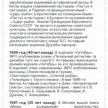
зарубежными изданиями астафьевской прозы. В
Китае издана современная пастораль «Пастух и
пастушка»; в Париже на французском языке -
«Царь-рыба»; в Братиславе на словацком языке -
«Пастух и пастушка», в Бухаресте на румынском
- «Царь-рыба». Указом Президиума Верховного
Совета СССР
"за заслуги в развитии советской
культуры, литературы, искусства, активное
участие в коммунистическом воспитании
трудящихся и успешное выполнение заданий
десятого пятилетнего плана"
В.П. Астафьев
награжден орденом Дружбы народов.
1986 год (40 лет назад)
. В журнале «Октябрь»
(№1) опубликован роман «Печальный детектив» (в
декабре того же года В.П. Астафьеву присуждена
премия журнала «Октябрь» за это произведение).
В журнале «Наш современник» (№5) опубликованы
рассказы «Ловля пескарей в Грузии»,
«Светопреставление», «Слепой рыбак»,
«Тельняшка с Тихого океана». В мае 1986-го
Виктор Астафьев участвует в Днях «Литературной
газеты», состоявшихся в Болгарии, - вместе с В.
Распутиным, Б. Окуджавой, В. Соколовым, И.
Драчем, С. Алексиевич.
1991 год (35 лет назад)
. В Москве вышли книги
«Мною рожденный» (издательство