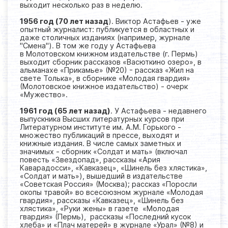
выходит несколько раз в неделю.
1956 год (70 лет назад
). Виктор Астафьев - уже
опытный журналист: публикуется в областных и
даже столичных изданиях (например, журнале
"Смена"). В том же году у Астафьева
в Молотовском книжном издательстве (г. Пермь)
выходит сборник рассказов «Васюткино озеро», в
альманахе «Прикамье» (№20) - рассказ «Жил на
свете Толька», в сборнике «Молодая гвардия»
(Молотовское книжное издательство) - очерк
«Мужество».
1961 год (65 лет назад)
. У Астафьева - недавнего
выпускника Высших литературных курсов при
Литературном институте им. А.М. Горького -
множество публикаций в прессе, выходят и
книжные издания. В числе самых заметных и
значимых - сборник «Солдат и мать» (включал
повесть «Звездопад», рассказы «Ария
Каварадосси», «Кавказец», «Шинель без хлястика»,
«Солдат и мать»), вышедший в издательстве
«Советская Россия» (Москва); рассказ «Поросли
окопы травой» во всесоюзном журнале «Молодая
гвардия», рассказы «Кавказец», «Шинель без
хлястика», «Руки жены» в газете «Молодая
гвардия» (Пермь), рассказы «Последний кусок
хлеба» и «Плач матерей» в журнале «Урал» (№8) и