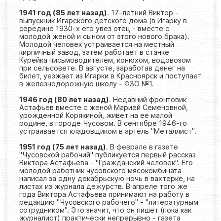
1941 год (85 лет назад)
. 17-летний Виктор -
выпускник Игарского детского дома (в Игарку в
середине 1930-х его увез отец - вместе с
молодой женой и сыном от этого нового брака).
Молодой человек устраивается на местный
кирпичный завод, затем работает в станке
Курейка письмоводителем, конюхом, водовозом
при сельсовете. В августе, заработав денег на
билет, уезжает из Игарки в Красноярск и поступает
в железнодорожную школу – ФЗО №1.
1946 год (80 лет назад)
. Недавний фронтовик
Астафьев вместе с женой Марией Семеновной,
урожденной Корякиной, живет на ее малой
родине, в городе Чусовом. В сентябре 1946-го
устраивается кладовщиком в артель "Металлист".
1951 год (75 лет назад)
. В феврале в газете
"Чусовской рабочий" публикуется первый рассказ
Виктора Астафьева - "Гражданский человек". Его
молодой работник чусовского мясокомбината
написал за одну декабрьскую ночь в вахтерке, на
листах из журнала дежурств. В апреле того же
года Виктора Астафьева принимают на работу в
редакцию "Чусовского рабочего" - "литературным
сотрудником". Это значит, что он пишет (пока как
журналист) практически непрерывно - газета