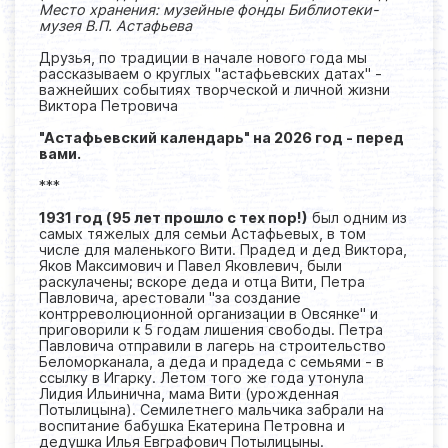
Место хранения: музейные фонды Библиотеки-
музея В.П. Астафьева
Друзья, по традиции в начале нового года мы
рассказываем о круглых "астафьевских датах" -
важнейших событиях творческой и личной жизни
Виктора Петровича
"Астафьевский календарь" на 2026 год - перед
вами.
***
1931 год (95 лет прошло с тех пор!)
был одним из
самых тяжелых для семьи Астафьевых, в том
числе для маленького Вити. Прадед и дед Виктора,
Яков Максимович и Павел Яковлевич, были
раскулачены; вскоре деда и отца Вити, Петра
Павловича, арестовали "за создание
контрреволюционной организации в Овсянке" и
приговорили к 5 годам лишения свободы. Петра
Павловича отправили в лагерь на строительство
Беломорканала, а деда и прадеда с семьями - в
ссылку в Игарку. Летом того же года утонула
Лидия Ильинична, мама Вити (урожденная
Потылицына). Семилетнего мальчика забрали на
воспитание бабушка Екатерина Петровна и
дедушка Илья Евграфович Потылицыны.