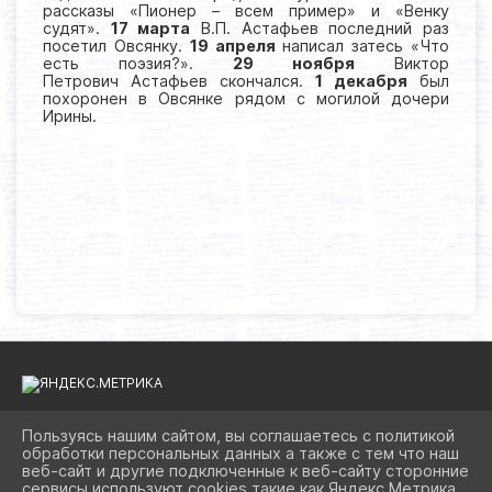
рассказы «Пионер – всем пример» и «Венку
судят».
17 марта
В.П. Астафьев последний раз
посетил Овсянку.
19 апреля
написал затесь «Что
есть поэзия?».
29 ноября
Виктор
Петрович Астафьев скончался.
1 декабря
был
похоронен в Овсянке рядом с могилой дочери
Ирины.
Пользуясь нашим сайтом, вы соглашаетесь с политикой
обработки персональных данных а также с тем что наш
2026 Г. BIBLIOAST.RU
веб-сайт и другие подключенные к веб-сайту сторонние
ВХОД
сервисы используют cookies такие как Яндекс Метрика,
КАРТА САЙТА