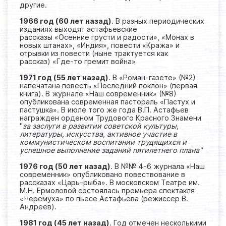
другие.
1966 год (60 лет назад)
. В разных периодических
изданиях выходят астафьевские
рассказы «Осенние грусти и радости», «Монах в
новых штанах», «Индия», повести «Кража» и
отрывки из повести (ныне трактуется как
рассказ) «Где-то гремит война»
1971 год (55 лет назад)
. В «Роман-газете» (№2)
напечатана повесть «Последний поклон» (первая
книга). В журнале «Наш современник» (№8)
опубликована современная пастораль «Пастух и
пастушка». В июле того же года В.П. Астафьев
награжден орденом Трудового Красного Знамени
"
за заслуги в развитии советской культуры,
литературы, искусства, активное участие в
коммунистическом воспитании трудящихся и
успешное выполнение заданий пятилетнего плана"
1976 год (50 лет назад)
. В №№ 4-6 журнала «Наш
современник» опубликовано повествование в
рассказах «Царь-рыба». В московском Театре им.
М.Н. Ермоловой состоялась премьера спектакля
«Черемуха» по пьесе Астафьева (режиссер В.
Андреев).
1981 год (45 лет назад)
. Год отмечен несколькими