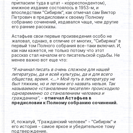
пригласили туда в штат - корреспондентом),
книжное издание состоялось в 1953-м, и
впоследствии "Сибиряк", как отмечал сам Виктор
Петрович в предисловии к своему Полному
собранию сочинений, издавался чаще, чем другие
его ранние рассказы.
Астафьев свои первые произведения особо не
жаловал, однако, в отличие от многих, "Сибиряка" в
первый том Полного собрания все-таки включил. И,
как нам кажется, не только потому что этот
рассказ стал началом его писательской судьбы. Не
менее важно вот еще что:
"Я начинал писать в очень сложное для нашей
литературы, да и всей культуры, да и для всего
общества, время. <...> Мой путь в литературу не
был тяжким, но и легким его назвать нельзя. Так
называемое «становление писателя» происходило
одновременно со становлением человека и
гражданина"
, -
отмечал Астафьев в
предисловии к Полному собранию сочинений.
И, пожалуй, "Гражданский человек" - "Сибиряк" и
его история - самое яркое и убедительное тому
подтверждение.