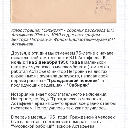
Иллюстрация: "Сибиряк" - сборник рассказов В.П.
Астафьева (Пермь, 1959 год) с автографом
Виктора Петровича. Фонды Библиотеки-музея В.П.
Астафьева
Друзья, в эти дни мы отмечаем 75-летие с начала
писательской деятельности В.П. Астафьева.
В
ночь с 1 на 2 декабря 1950 года
в маленькой
вахтёрке чусовского мясокомбината (там тогда
работал Астафьев) Виктор Петрович на листах,
вырванных из журнала дежурств, написал свой
первый рассказ -
"Гражданский человек"
, в
последующих редакциях -
"Сибиряк"
.
История не знает сослагательного наклонения.
Наверное, не будь "Гражданского человека",
Астафьев через какое-то время все равно стал бы
писателем. Но получилось так, как получилось.
В первые месяцы 1951 года "Гражданский человек"
был напечатан в нескольких номерах газеты
"Чусовской рабочий" (вскоре Астафьева