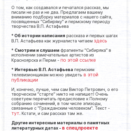
О том, как создавался и печатался рассказ, мы
писали не раз и не два. Предлагаем вашему
вниманию подборку материалов с нашего сайта,
посвященных "Сибиряку" и пермскому периоду
творчества В.П. Астафьева
*
Об истории написания
рассказа и первых шагах
здесь
В.П. Астафьева как журналиста читаем
*
Смотрим и слушаем
фрагменты "Сибиряка" в
исполнении замечательных артистов из
по этой ссылке
Красноярска и Перми -
*
Интервью В.П. Астафьева
пермским
в этой
телевизионщикам можно увидеть
публикации
И, конечно, лучше, чем сам Виктор Петрович, о его
творческом "старте" никто не напишет! Очень
советуем перечитать предисловие к Полному
собранию сочинений, в том числе эпизоды,
связанные с "Гражданским человеком". Текст -
тут
. Кстати, и сам рассказ там же.
Другие интересные материалы о памятных
в спецпроекте
литературных датах -