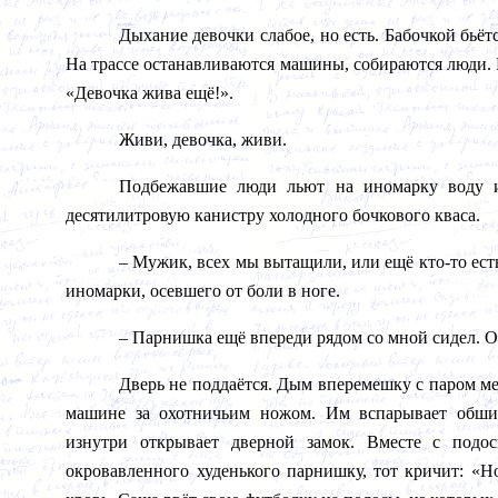
Дыхание девочки слабое, но есть. Бабочкой бьё
На трассе останавливаются машины, собираются люди. 
«Девочка жива ещё!».
Живи, девочка, живи.
Подбежавшие люди льют на иномарку воду из
десятилитровую канистру холодного бочкового кваса.
– Мужик, всех мы вытащили, или ещё кто-то ес
иномарки, осевшего от боли в ноге.
– Парнишка ещё впереди рядом со мной сидел. О
Дверь не поддаётся. Дым вперемешку с паром м
машине за охотничьим ножом. Им вспарывает обшив
изнутри открывает дверной замок. Вместе с под
окровавленного худенького парнишку, тот кричит: «Но