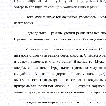
Нужно заправить машину и купить пару бутылок вод
обтереть горящие от солнца и колючек лицо и руки.
Пока муж занимается машиной, умываюсь. Смотр
летит время.
Едем дальше. Крайние улочки райцентра всё ещ
Правее – новейшая вышка сотовой связи. Разглядываю в
Машина резко тормозит. «Беги!» - кричит Саш
пытаюсь отстегнуть ремень безопасности. С первого ра
и ручку на двери, и кнопку ремня. Наконец-то! Мужа
вперёд, я – за ним. Перед нами, прямо по ходу дви
жигулёнок. А слева от дороги, в самом низу прид
выгнутая белая иномарка. Со стороны водительс
прихрамывая, пожилой мужчина. Он открыл заднюю 
мешком рухнула на землю и тихо застонала, придержива
Водитель иномарки вместе с Сашей вытащили с 