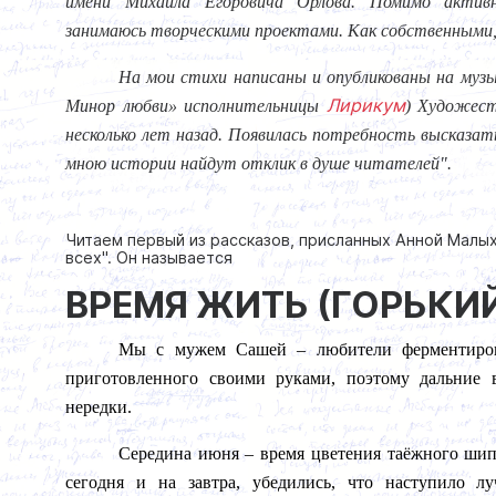
имени Михаила Егоровича Орлова. Помимо активн
занимаюсь творческими проектами. Как собственными,
На мои стихи написаны и опубликованы на музы
Лирикум
Минор любви» исполнительницы
)
Художест
несколько лет назад. Появилась потребность высказать
мною истории найдут отклик в душе читателей".
Читаем первый из рассказов, присланных Анной Малы
всех". Он называется
ВРЕМЯ ЖИТЬ (ГОРЬКИ
Мы с мужем Сашей – любители ферментирова
приготовленного своими руками, поэтому дальние 
нередки.
Середина июня – время цветения таёжного шип
сегодня и на завтра, убедились, что наступило л