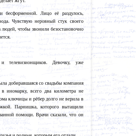
делает жгут.
и бесформенной. Лицо её раздулось,
ода. Чувствую неровный стук своего
 людей, чтобы звонили безостановочно
ется.
и телевизионщиков. Девочку, уже
была добиравшаяся со свадьбы компания
в иномарку, всего два километра не
ома ключицы и рёбер долго не верила в
ыжкой. Парнишка, которого вытащили
азанной помощи. Врачи сказали, что он
рузья и родные, которым его отдали.