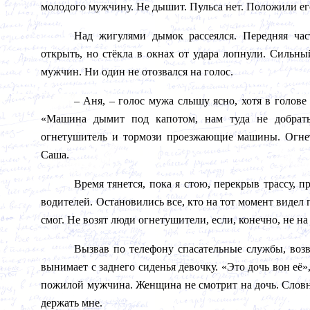
молодого мужчину. Не дышит. Пульса нет. Положили его
Над жигулями дымок рассеялся. Передняя ча
открыть, но стёкла в окнах от удара лопнули. Сильны
мужчин. Ни один не отозвался на голос.
– Аня, – голос мужа слышу ясно, хотя в голове
«Машина дымит под капотом, нам туда не добрать
огнетушитель и тормози проезжающие машины. Огнет
Саша.
Время тянется, пока я стою, перекрыв трассу,
водителей. Остановились все, кто на тот момент видел 
смог. Не возят люди огнетушители, если, конечно, не на
Вызвав по телефону спасательные службы, воз
вынимает с заднего сиденья девочку. «Это дочь вон её
пожилой мужчина. Женщина не смотрит на дочь. Словн
держать мне.