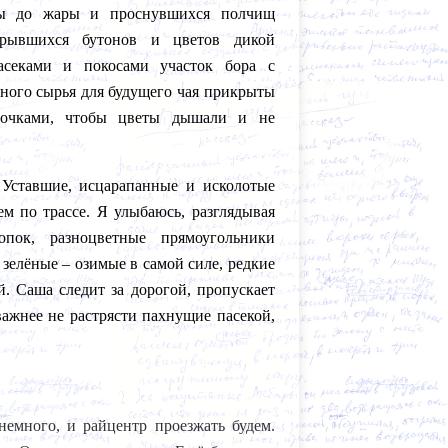
бы до жары и проснувшихся полчищ
крывшихся бутонов и цветов дикой
асеками и покосами участок бора с
ного сырья для будущего чая прикрыты
точками, чтобы цветы дышали и не
 Уставшие, исцарапанные и исколотые
ем по трассе. Я улыбаюсь, разглядывая
ок, разноцветные прямоугольники
 зелёные – озимые в самой силе, редкие
й. Саша следит за дорогой, пропускает
важнее не растрясти пахнущие пасекой,
немного, и райцентр проезжать будем.