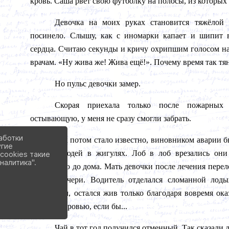
кровь. Саша рвёт свою футболку на полосы, из которых 
Девочка на моих руках становится тяжёлой 
посинело. Слышу, как с иномарки капает и шипит в
сердца. Считаю секунды и кричу охрипшим голосом на
врачам. «Ну жива же! Жива ещё!». Почему время так тян
Но пульс девочки замер.
Скорая приехала только после пожарных 
остывающую, у меня не сразу смогли забрать.
аботки
Как потом стало известно, виновником аварии 
угие
пьяных людей в жигулях. Лоб в лоб врезались они 
cookies такие
налитика".
доехавшую до дома. Мать девочки после лечения перел
смерть дочери. Водитель отделался сломанной лод
последним, остался жив только благодаря вовремя ок
истёк бы кровью, если бы...
Чай в тот год получился отменный. Так сказали д