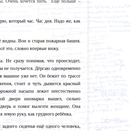
ы. Очень хочется пить. Ещё больше –
ю, который час. Час дня. Надо же, как
ё видны. Вон и старая пожарная башня.
сё это, словно впервые вижу.
а. Не сразу понимая, что происходит,
за не получается. Дёргаю одновременно
 в машине уже нет. Он бежит по трассе
жения, стоит и чуть дымится красный
орожной насыпи лежит неестественно
кой двери иномарки вышел, сильно
дверь и помог вылезти женщине. Она
я левую руку, как грудного ребёнка.
заднего сиденья ещё одного человека,