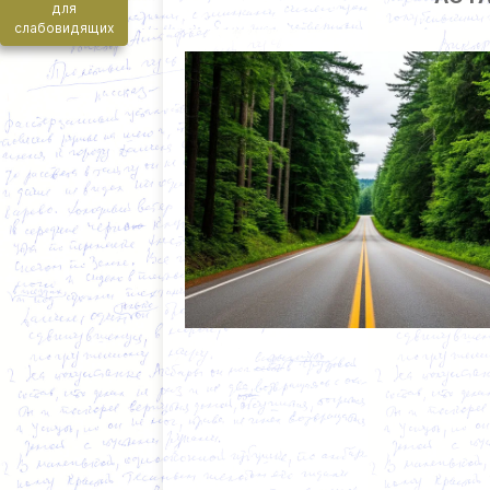
для
слабовидящих