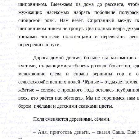
шиповником. Выезжаем из дома до рассвета, что
жужжащих насекомых набрать побольше полурас
сибирской розы. Нам везёт. Спрятанный между п
шиповником никем не тронут. Два полных ведра духмя
тонкими чистыми полотенцами и перевязаны лен
перегрелись в пути.
Дорога домой долгая, больше ста километров.
кустами, старающимися сберечь розовое богатство, ед
мелькающие слева и справа вершины гор и соп
сельскохозяйственных полей. Чёрные – отдыхает земля,
жёлтые – солома с прошлого года осталась неубранно
всех, кто рвётся нас обгонять. Мы не торопимся, нам 
бором, пчёлами и детскими сказками цветы.
Поля сменяются деревнями, сёлами.
– Аня, приготовь деньги, – сказал Саша. Ещё 