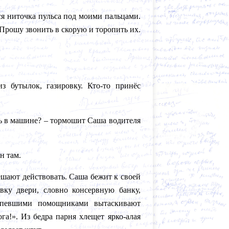
тся ниточка пульса под моими пальцами.
Прошу звонить в скорую и торопить их.
 бутылок, газировку. Кто-то принёс
ть в машине? – тормошит Саша водителя
н там.
ешают действовать. Саша бежит к своей
ку двери, словно консервную банку,
оспевшими помощниками вытаскивают
га!». Из бедра парня хлещет ярко-алая