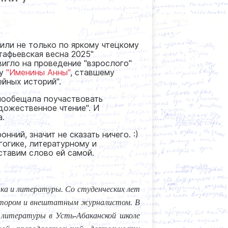
или не только по яркому чтецкому
тафьевская весна 2025"
вигло на проведение "взрослого"
зу
"Именины Анны"
, ставшему
ейных историй".
пообещала поучаствовать
удожественное чтение". И
а.
нний, значит не сказать ничего. :)
гогике, литературному и
оставим слово ей самой.
зыка и литературы. Со студенческих лет
ектором и внештатным журналистом. В
 литературы в Усть-Абаканской школе