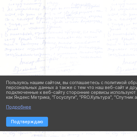
Пользуясь нашим сайтом, вы соглашаетесь с политикой обр
персональных данных а также с тем что наш веб-сайт и др
подключенные к веб-сайту сторонние сервисы используют 
как Яндекс Метрика, "Госуслуги", "PRO.Культура", "Спутник а
Подробнее
Подтверждаю