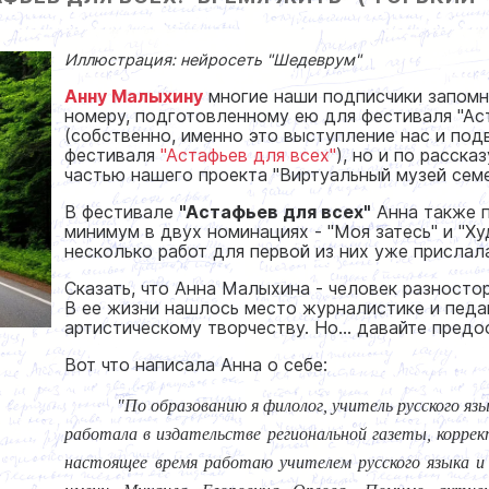
Иллюстрация: нейросеть "Шедеврум"
Анну Малыхину
многие наши подписчики запомн
номеру, подготовленному ею для фестиваля "Ас
(собственно, именно это выступление нас и под
фестиваля
"Астафьев для всех"
), но и по расска
частью нашего проекта "Виртуальный музей сем
В фестивале
"Астафьев для всех"
Анна также 
минимум в двух номинациях - "Моя затесь" и "Х
несколько работ для первой из них уже прислал
Сказать, что Анна Малыхина - человек разносторо
В ее жизни нашлось место журналистике и педа
артистическому творчеству. Но... давайте пред
Вот что написала Анна о себе:
"По образованию я филолог, учитель русского я
работала в издательстве региональной газеты, корр
настоящее время работаю учителем русского языка и