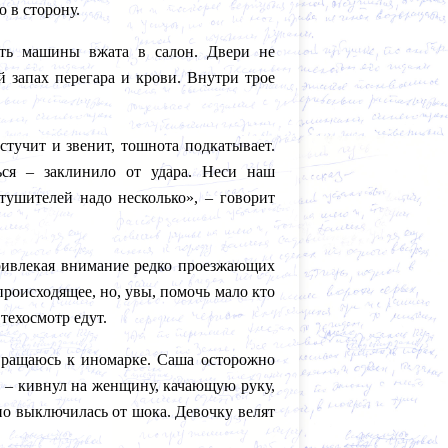
 в сторону.
сть машины вжата в салон. Двери не
й запах перегара и крови. Внутри трое
 стучит и звенит, тошнота подкатывает.
ся – заклинило от удара. Неси наш
ушителей надо несколько», – говорит
 привлекая внимание редко проезжающих
происходящее, но, увы, помочь мало кто
 техосмотр едут.
вращаюсь к иномарке. Саша осторожно
», – кивнул на женщину, качающую руку,
о выключилась от шока. Девочку велят