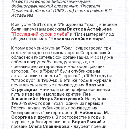
На фото из фондов Библиотеки-музея:
библиографический справочник "Писатели
Пермской области" (1962 год) с автографом В.П.
Астафьева
В августе 1961 года, в №8 журнала "Урал", впервые
были напечатаны рассказы
Виктора Астафьева
"Последний кусок хлеба"
и "Плач матерей" под
общим названием
"Новеллы о войне и мире"
.
К тому времени журнал "Урал" существовал три
года; учрежден он был как орган Свердловской
областной писательской организации. И сразу же
собрал вокруг себя плеяду молодых, но
чрезвычайно интересных и многообещающих
авторов. Так, в "Урале" были опубликованы
астафьевские повести "Перевал" (в 1959 году) и
"Стародуб" (в 1960-м). В эти же годы в журнале
печатались и первые произведения
братьев
Стругацких
. Начинали свой профессиональный
путь в издании и молодые критики
Лев
Аннинский
и
Игорь Золотусский
. На рубеже
1980-1990-х годов "Урал" одним из первых в
России начала публиковать произведения
"возвращенных" литераторов (
В. Набокова
,
М.
Осоргина
и других). В постсовесткие годы в
журнале дебютировали поэт
Борис Рыжий
и
прозаик
Ольга Славникова
- лауреат премий