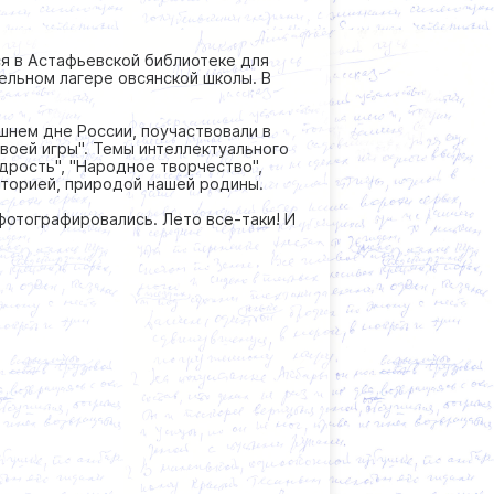
ся в Астафьевской библиотеке для
ельном лагере овсянской школы. В
шнем дне России, поучаствовали в
воей игры". Темы интеллектуального
дрость", "Народное творчество",
историей, природой нашей родины.
офотографировались. Лето все-таки! И