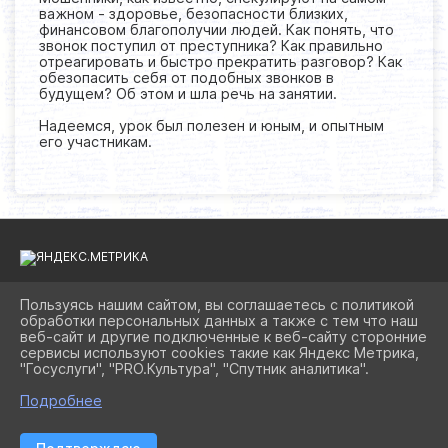
важном - здоровье, безопасности близких,
финансовом благополучии людей. Как понять, что
звонок поступил от преступника? Как правильно
отреагировать и быстро прекратить разговор? Как
обезопасить себя от подобных звонков в
будущем? Об этом и шла речь на занятии.
Надеемся, урок был полезен и юным, и опытным
его участникам.
Пользуясь нашим сайтом, вы соглашаетесь с политикой
обработки персональных данных а также с тем что наш
2026 Г. BIBLIOAST.RU
веб-сайт и другие подключенные к веб-сайту сторонние
ВХОД
сервисы используют cookies такие как Яндекс Метрика,
КАРТА САЙТА
"Госуслуги", "PRO.Культура", "Спутник аналитика".
ПОЛИТИКА ОБРАБОТКИ ПЕРСОНАЛЬНЫХ ДАННЫХ
Подробнее
СДЕЛАНО НА KUBCMS
РАЗРАБОТКА И ПОДДЕРЖКА