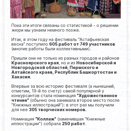
Пока эти итоги связаны со статистикой - о решении
жюри мы узнаем немного позже.
Итак, в этом году на фестиваль "Астафьевская
весна" поступило
605 работ от 749 участников
(многие работы были коллективными).
Пришли они не только из разных городов и районов
Красноярского края
, но и из
Новосибирской и
Новгородской областей, Пермского и
Алтайского краев, Республик Башкортостан и
Хакасия
.
Впервые за всю историю фестиваля (а нынешний,
отметим, 19-й по счету) самой популярной у
конкурсантов стала номинация
"Художественное
чтение"
(обычно она занимала второе место после
"Книжных иллюстраций"): в этот раз мы получили
для нее
305 творческих номеров.
Номинация
"Коллаж"
(заменившая "Книжные
иллюстрации") собрала
250 работ
.