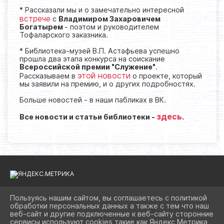
* Рассказали мы и о замечательно интересной
встрече
с
Владимиром Захаровичем
Богатырем
- поэтом и руководителем
Тофаларского заказника.
* Библиотека-музей В.П. Астафьева успешно
прошла два этапа конкурса на соискание
Всероссийской премии "Служение"
.
этой новости
Рассказываем в
о проекте, который
мы заявили на премию, и о других подробностях.
Больше новостей - в наши пабликах в ВК.
здесь
Все новости и статьи библиотеки -
.
Пользуясь нашим сайтом, вы соглашаетесь с политикой
обработки персональных данных а также с тем что наш
2026 Г. BIBLIOAST.RU
веб-сайт и другие подключенные к веб-сайту сторонние
ВХОД
сервисы используют cookies такие как Яндекс Метрика,
КАРТА САЙТА