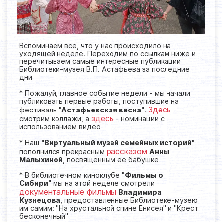
Вспоминаем все, что у нас происходило на
уходящей неделе. Переходим по ссылкам ниже и
перечитываем самые интересные публикации
Библиотеки-музея В.П. Астафьева за последние
дни
* Пожалуй, главное событие недели - мы начали
публиковать первые работы, поступившие на
Здесь
фестиваль
"Астафьевская весна"
.
здесь
смотрим коллажи, а
- номинации с
использованием видео
* Наш
"Виртуальный музей семейных историй"
рассказом
пополнился прекрасным
Анны
Малыхиной
, посвященным ее бабушке
* В библиотечном киноклубе
"Фильмы о
Сибири"
мы на этой неделе смотрели
документальные фильмы
Владимира
Кузнецова
, предоставленные Библиотеке-музею
им самим: "На хрустальной спине Енисея" и "Крест
бесконечный"