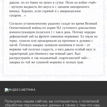
давали, но по банке на троих в сутки. Пили на войне «чай»
- мутную жидкость без вкуса и с запахом ошпаренного
веника. Хорошо, если горячий и с американским
сахаром…».
Согласно установленному рациону солдат во время Великой
Отечественной войны по норме №1 суточного довольствия
военнослужащим полагался 1 г чая в день. Потому нередко
дефицитный чай на фронте заменяли морковью. Ее терли на
терке, сушили или прожаривали на противне в духовке с
чагой. Готовую заварку заливали кипятком и пили – от
моркови чай получал сладость, а чага давала особый вкус и
характерный для обычного чая темный цвет. Был
распространён и так называемый «партизанский чай» -
заварка из той же сушеной моркови и лесных трав.
Пользуясь нашим сайтом, вы соглашаетесь с политикой
обработки персональных данных а также с тем что наш
2026 Г. BIBLIOAST.RU