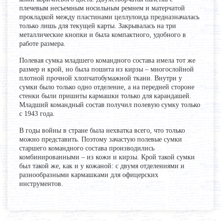
плечевым несъемным носильным ремнем и матерчатой
прокладкой между пластинами целлулоида предназначалась
только лишь для текущей карты. Закрывалась на три
металлические кнопки и была компактного, удобного в
работе размера.
Полевая сумка младшего командного состава имела тот же
размер и крой, но была пошита из кирзы – многослойной
плотной прочной хлопчатобумажной ткани. Внутри у
сумки было только одно отделение, а на передней стороне
стенки были пришиты кармашки только для карандашей.
Младший командный состав получил полевую сумку только
с 1943 года.
В годы войны в стране была нехватка всего, что только
можно представить. Поэтому зачастую полевые сумки
старшего командного состава производились
комбинированными – из кожи и кирзы. Крой такой сумки
был такой же, как и у кожаной: с двумя отделениями и
разнообразными кармашками для офицерских
инструментов.