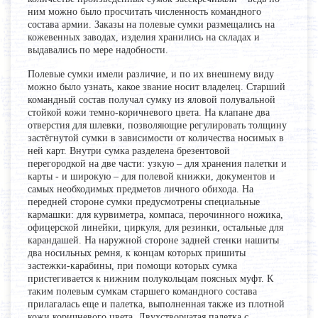
ним можно было просчитать численность командного
состава армии. Заказы на полевые сумки размещались на
кожевенных заводах, изделия хранились на складах и
выдавались по мере надобности.
Полевые сумки имели различие, и по их внешнему виду
можно было узнать, какое звание носит владелец. Старший
командный состав получал сумку из яловой полувальной
стойкой кожи темно-коричневого цвета. На клапане два
отверстия для шлевки, позволяющие регулировать толщину
застёгнутой сумки в зависимости от количества носимых в
ней карт. Внутри сумка разделена брезентовой
перегородкой на две части: узкую – для хранения палетки и
карты - и широкую – для полевой книжки, документов и
самых необходимых предметов личного обихода. На
передней стороне сумки предусмотрены специальные
кармашки: для курвиметра, компаса, перочинного ножика,
офицерской линейки, циркуля, для резинки, остальные для
карандашей. На наружной стороне задней стенки нашиты
два носильных ремня, к концам которых пришиты
застежки-карабины, при помощи которых сумка
пристегивается к нижним полукольцам поясных муфт. К
таким полевым сумкам старшего командного состава
прилагалась еще и палетка, выполненная также из плотной
кожи коричневого цвета. Двухстворчатая палетка с