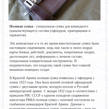
Полевая сумка
- специальная сумка для командного
(начальствующего) состава (офицеров, прапорщиков и
сержантов).
Эти компактные и в то же время вместительные сумки были
настоящим сокровищем, ведь они таили в своих недрах
карты боевых действий, документы, оперативные сводки,
диспозицию сил, информацию о личном составе,
специальные измерительные инструменты. И
неудивительно, что владелец такой сумки был главной
мишенью немецких солдат.
В Красной Армии полевая сумка появилась у офицеров с
осени 1923 года. Она была копией полевой офицерской
сумки с двуглавым орлом, которую носили в Русской
императорской армии. С января 1932 года в соответствии с
приказом РВС СССР о едином походном снаряжении
начсостава РККА полевая сумка с палеткой поступили на
снабжение командиров Красной Армии. Данные о
количестве произведенных сумок засекречивали – ведь по