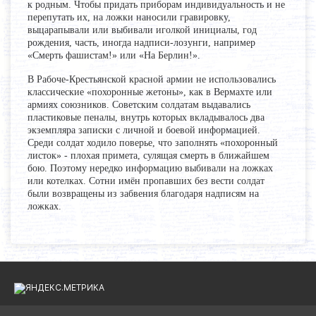
к родным. Чтобы придать приборам индивидуальность и не
перепутать их, на ложки наносили гравировку,
выцарапывали или выбивали иголкой инициалы, год
рождения, часть, иногда надписи-лозунги, например
«Смерть фашистам!» или «На Берлин!».
В Рабоче-Крестьянской красной армии не использовались
классические «похоронные жетоны», как в Вермахте или
армиях союзников. Советским солдатам выдавались
пластиковые пеналы, внутрь которых вкладывалось два
экземпляра записки с личной и боевой информацией.
Среди солдат ходило поверье, что заполнять «похоронный
листок» - плохая примета, сулящая смерть в ближайшем
бою. Поэтому нередко информацию выбивали на ложках
или котелках. Сотни имён пропавших без вести солдат
были возвращены из забвения благодаря надписям на
ложках.