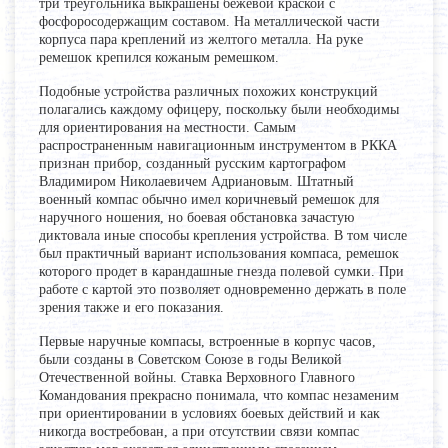
три треугольника выкрашены бежевой краской с
фосфоросодержащим составом. На металлической части
корпуса пара креплений из желтого металла. На руке
ремешок крепился кожаным ремешком.
Подобные устройства различных похожих конструкций
полагались каждому офицеру, поскольку были необходимы
для ориентирования на местности. Самым
распространенным навигационным инструментом в РККА
признан прибор, созданный русским картографом
Владимиром Николаевичем Адриановым. Штатный
военный компас обычно имел коричневый ремешок для
наручного ношения, но боевая обстановка зачастую
диктовала иные способы крепления устройства. В том числе
был практичный вариант использования компаса, ремешок
которого продет в карандашные гнезда полевой сумки. При
работе с картой это позволяет одновременно держать в поле
зрения также и его показания.
Первые наручные компасы, встроенные в корпус часов,
были созданы в Советском Союзе в годы Великой
Отечественной войны. Ставка Верховного Главного
Командования прекрасно понимала, что компас незаменим
при ориентировании в условиях боевых действий и как
никогда востребован, а при отсутствии связи компас