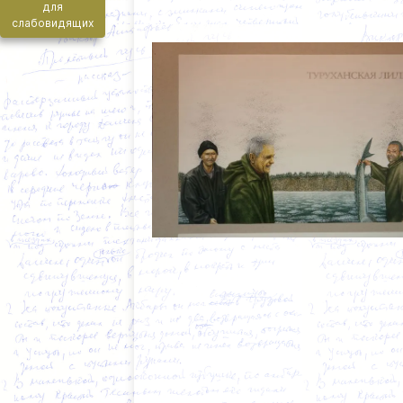
для
слабовидящих