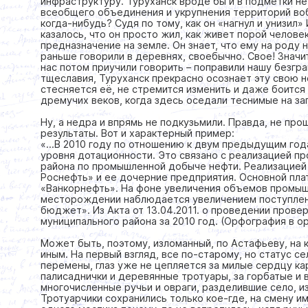
инфраструктуру. Туруханск вроде бы и в подмётки не
всеобщего объединения и укрупнения территорий воб
когда-нибудь? Судя по тому, как он «нагнул и унизил
казалось, что он просто жил, как живет порой челове
предназначение на земле. Он знает, что ему на роду 
раньше говорили в деревнях, своебычно. Свое! Значит,
нас потом приучили говорить – поправили нашу безгр
тщеславия, Туруханск прекрасно осознает эту свою н
стесняется её, не стремится изменить и даже боится 
дремучих веков, когда здесь оседали теснимые на за
Ну, а недра и впрямь не подкузьмили. Правда, не про
результаты. Вот и характерный пример:
«…В 2010 году по отношению к двум предыдущим год
уровня дотационности. Это связано с реализацией пр
района по промышленной добыче нефти. Реализацией
Роснефть» и ее дочерние предприятия. Основной пла
«Ванкорнефть». На фоне увеличения объемов промыш
месторождении наблюдается увеличением поступлени
бюджет». Из Акта от 13.04.2011. о проведении пров
муниципального района за 2010 год. (Орфография в ор
Может быть, поэтому, изломанный, по Астафьеву, на
иным. На первый взгляд, все по-старому, но статус се
перемены, глаз уже не цепляется за милые сердцу ка
палисаднички и деревянные тротуары, за горбатые и
многочисленные ручьи и овраги, разделившие село, и
Тротуарчики сохранились только кое-где, на смену 