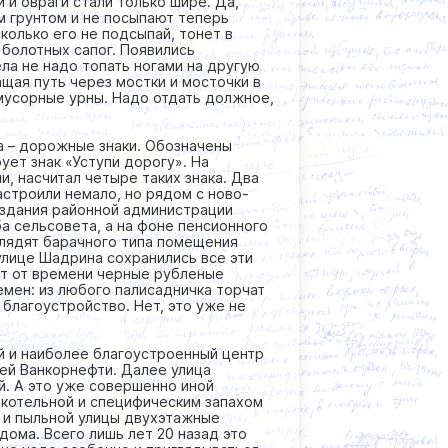
 и овраги стали только шире. Да,
ым грунтом и не посыпают теперь
сколько его не подсыпай, тонет в
 болотных сапог. Появились
ла не надо топать ногами на другую
щая путь через мостки и мосточки в
мусорные урны. Надо отдать должное,
а – дорожные знаки. Обозначены
ет знак «Уступи дорогу». На
, насчитал четыре таких знака. Два
настроили немало, но рядом с ново-
 здания районной администрации
ба сельсовета, а на фоне пенсионного
ыглядят барачного типа помещения
улице Шадрина сохранились все эти
от от времени черные рубленые
емен: из любого палисадничка торчат
 благоустройство. Нет, это уже не
ой и наиболее благоустроенный центр
цей Ванкорнефти. Далее улица
й. А это уже совершенно иной
 котельной и специфическим запахом
 и пыльной улицы двухэтажные
ома. Всего лишь лет 20 назад это