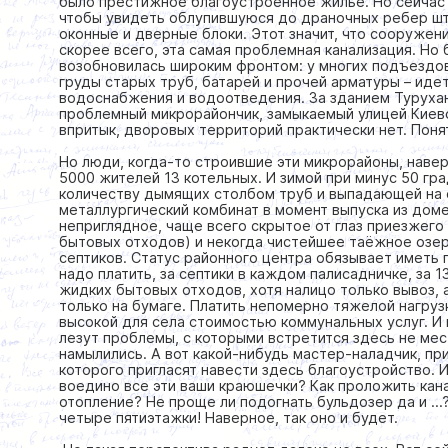
было престижное благоустроенное жилье. Но сейчас 
чтобы увидеть облупившуюся до драночных ребер ш
оконные и дверные блоки. Этот значит, что сооружени
скорее всего, эта самая проблемная канализация. Но 
возобновилась широким фронтом: у многих подъездов
груды старых труб, батарей и прочей арматуры – иде
водоснабжения и водоотведения. За зданием Туруха
проблемный микрорайончик, замыкаемый улицей Киев
впритык, дворовых территорий практически нет. Понят
Но люди, когда-то строившие эти микрорайоны, навер
5000 жителей 13 котельных. И зимой при минус 50 гра
количеству дымящих столбом труб и выпадающей на 
металлургический комбинат в момент выпуска из доме
неприглядное, чаще всего скрытое от глаз приезжего
бытовых отходов) и некогда чистейшее таёжное озе
септиков. Статус районного центра обязывает иметь 
надо платить, за септики в каждом палисадничке, за 1
жидких бытовых отходов, хотя налицо только вывоз, 
только на бумаге. Платить непомерно тяжелой нагруз
высокой для села стоимостью коммунальных услуг. И 
лезут проблемы, с которыми встретится здесь не мест
намылились. А вот какой-нибудь мастер-наладчик, пр
которого пригласят навести здесь благоустройство. И
воедино все эти ваши краюшечки? Как проложить ка
отопление? Не проще ли подогнать бульдозер да и …?
четыре пятиэтажки! Наверное, так оно и будет.