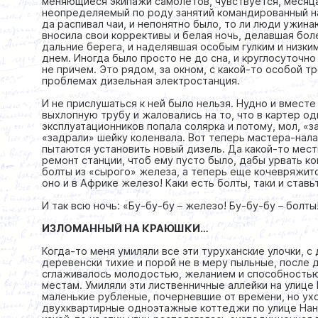
меняющиеся экипажи самолетов, чувствуется, месяц
неопределяемый по роду занятий командированный на
да распивал чаи, и непонятно было, то ли люди ужинаю
вносила свои коррективы и белая ночь, делавшая бол
дальние берега, и наделявшая особым гулким и низки
днем. Иногда было просто не до сна, и круглосуточ
не причем. Это рядом, за окном, с какой-то особой т
проблемах дизельная электростанция.
И не прислушаться к ней было нельзя. Нудно и вместе
выхлопную трубу и жаловались на то, что в картер од
эксплуатационников попала солярка и потому, мол, «
«задрали» шейку коленвала. Вот теперь мастера-нала
пытаются установить новый дизель. Да какой-то мест
ремонт станции, чтоб ему пусто было, дабы урвать ко
болты из «сырого» железа, а теперь еще кочевряжит
оно и в Африке железо! Каки есть болты, таки и ставь
И так всю ночь: «Бу-бу-бу – железо! Бу-бу-бу – болты
ИЗЛОМАННЫЙ НА КРАЮШКИ…
Когда-то меня умиляли все эти туруханские улочки, 
деревенски тихие и порой не в меру пыльные, после 
сглаживалось молодостью, желанием и способностью
местам. Умиляли эти лиственничные аллейки на улице 
маленькие рубленые, почерневшие от времени, но ух
двухквартирные одноэтажные коттеджи по улице Нанс