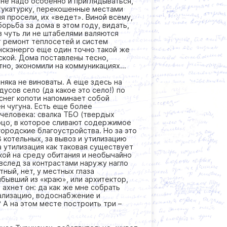
не надо особенно и приглядываться,
тукатурку, перекошенные местами
я просели, их «ведет». Виной всему,
борьба за дома в этом году, видать,
 чуть ли не штабелями валяются
т ремонт теплосетей и систем
нскэнерго еще один точно такой же
ской. Дома поставлены тесно,
но, экономили на коммуникациях...
няка не виноваты. А еще здесь на
дусов село (да какое это село!) по
снег копоти напоминает собой
н чугуна. Есть еще более
 человека: свалка ТБО (твердых
рцо, в которое сливают содержимое
городские благоустройства. Но за это
3 котельных, за вывоз и утилизацию
а утилизация как таковая существует
кой на среду обитания и необычайно
вслед за контрастами наружу нагло
ный, нет, у местных глаза
ибывший из «краю», или архитектор,
 ахнет он: да как же мне собрать
нализацию, водоснабжение и
 А на этом месте построить три –