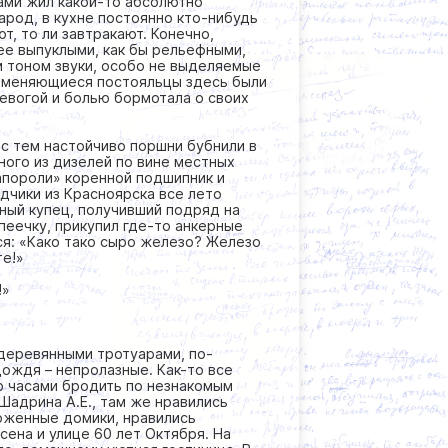
ами жил какой-то абсолютно
род, в кухне постоянно кто-нибудь
т, то ли завтракают. Конечно,
ее выпуклыми, как бы рельефными,
м тоном звуки, особо не выделяемые
но меняющиеся постояльцы здесь были
ревогой и болью бормотала о своих
 с тем настойчиво поршни бубнили в
ного из дизелей по вине местных
запороли» коренной подшипник и
дчики из Красноярска все лето
ный купец, получивший подряд на
пеечку, прикупил где-то анкерные
ся: «Како тако сыро железо? Железо
те!»
!»
с деревянными тротуарами, по-
дождя – непролазные. Как-то все
 часами бродить по незнакомым
Шадрина А.Е., там же нравились
оженные домики, нравились
ена и улице 60 лет Октября. На