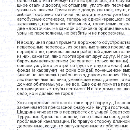
одного мостика почему-то не встретилось, хотя ручьи
шире стали и дороги, их отсыпали, уплотнили песчан
угольным шлаком. Грязи после дождя хватает, грунт, 
зыбкой торфянистой почве, но ходить можно уже без
автобусные остановки, теперь из одной «краюшки» се
«краюшку», пробираясь обочинами, тропинками, сокра
две «досточки». На каждой остановке оригинальные 
урны не переполнены, не разбиты и не покорежены.
И всюду иная яркая примета дорожного обустройств
пешеходные переходы, из остальных знаков превалиру
перекрестке, примыкающем к районной администрации
из них, кажется, явно противоречат друг другу. И по
барочным великолепием (не хватает только лепнины)
совсем уж убого смотрится (пусть и двухэтажная) из
фонда (а как звучит: на фоне фонда!) по-нищенски в
(иначе не назовешь) районного здравоохранения. На 
лиственничные аллейки, умилявшие некогда меня, а в
домики обитаемы, увы, не все. Еще одна примета пер
вентиляционные трубы септиков. И в эти дома пришло
село, но и далеко не город.
Хотя городские контрасты так и прут наружу. Делов
заканчивается прекрасной снаружи и внутри гостини
Шадрина упирается в перекресток с улицей Советско
Туруханск. Здесь нет зелени, тянет шлаком соседней
проблемной канализации. По правую сторону длинной
деревянные, когда-то оштукатуренные и побеленные д