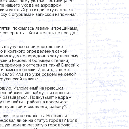
 по-домашнему уютная гостиница. В
сле нашего ухода на аэродром
ки и каждый раз к прилету самолета
иску с огурцами и запиской напоминал,
 пятки, покрылась язвами и трещинами,
 и созерцать… Хотя желать не всегда
ь в кучу все свои многолетние
го и краткого определения самой
му мысу, уже порядочно затупленному
ки и Енисея. В большей степени,
есцеремонно оттесняет тихий Енисей к
и намытые пески. И опять, как же
 село? Или это уже совсем не село?
уруханской лилии»:
ающую. Изломанный на краюшки
енной жизнью, найдут ли геологи
и развиваться. Подкузьмят недра –
ут не найти – район на восемьсот
глубь тайги сколь его, району?...
 лучше и не скажешь. Но жил ли
ндовал ли он на статус города? Вряд
мевшую немало развитую городскую