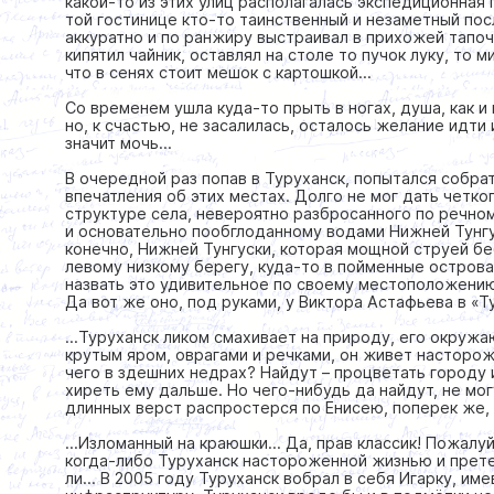
какой-то из этих улиц располагалась экспедиционная
той гостинице кто-то таинственный и незаметный по
аккуратно и по ранжиру выстраивал в прихожей тапоч
кипятил чайник, оставлял на столе то пучок луку, то м
что в сенях стоит мешок с картошкой…
Со временем ушла куда-то прыть в ногах, душа, как и
но, к счастью, не засалилась, осталось желание идти
значит мочь...
В очередной раз попав в Туруханск, попытался собрат
впечатления об этих местах. Долго не мог дать четко
структуре села, невероятно разбросанного по речно
и основательно пообглоданному водами Нижней Тунгус
конечно, Нижней Тунгуски, которая мощной струей б
левому низкому берегу, куда-то в пойменные острова 
назвать это удивительное по своему местоположению
Да вот же оно, под руками, у Виктора Астафьева в «Т
…Туруханск ликом смахивает на природу, его окруж
крутым яром, оврагами и речками, он живет насторож
чего в здешних недрах? Найдут – процветать городу 
хиреть ему дальше. Но чего-нибудь да найдут, не мог
длинных верст распростерся по Енисею, поперек же, в 
…Изломанный на краюшки… Да, прав классик! Пожалуй,
когда-либо Туруханск настороженной жизнью и прете
ли… В 2005 году Туруханск вобрал в себя Игарку, и