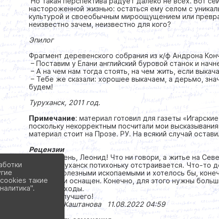
Но такая перспектива радует далеко не всех. Вот се
настороженной жизнью: остаться ему селом с уника
культурой и своеобычным мироощущением или превра
неизвестно зачем, неизвестно для кого?
Эпилог
Фрагмент деревенского собрания из к/ф Андрона Кон
– Поставим у Елани английский буровой станок и нач
– А на чем нам тогда стоять, на чем жить, если выка
– Тебе же сказали: хорошее выкачаем, а дерьмо, знач
будем!
Туруханск, 2011 год.
Примечание
: материал готовил для газеты «Игарские
поскольку некорректным посчитали мои высказывания
материал стоит на Прозе. РУ. На всякий случай остави
Рецензии
Добрый день, Леонид! Что ни говори, а житье на Сев
аботки
город Туруханск потихоньку отстраивается. Что-то д
угие
богатый полезными ископаемыми и хотелось бы, коне
cookies такие
отстроен и оснащен. Конечно, для этого нужны больш
налитика".
на эти расходы.
Всего наилучшего!
Людмила Каштанова 11.08.2022 04:59