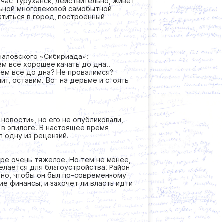
йчас Туруханск, действительно, живет
льной многовековой самобытной
титься в город, построенный
чаловского «Сибириада»:
нем все хорошее качать до дна…
чаем все до дна? Не провалимся?
ит, оставим. Вот на дерьме и стоять
 новости», но его не опубликовали,
 в эпилоге. В настоящее время
л одну из рецензий.
ере очень тяжелое. Но тем не менее,
елается для благоустройства. Район
чно, чтобы он был по-современному
ие финансы, и захочет ли власть идти