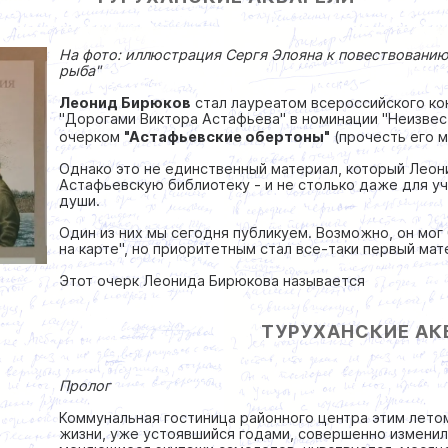
На фото: иллюстрация Сергя Элояна к повествованию 
рыба"
Леонид Бирюков
стал лауреатом всероссийского ко
"Дорогами Виктора Астафьева" в номинации "Неизвес
очерком
"Астафьевские обертоны"
(прочесть его
Однако это не единственный материал, который Леон
Астафьевскую библиотеку - и не столько даже для уч
души.
Один из них мы сегодня публикуем. Возможно, он мог
на карте", но приоритетным стал все-таки первый м
Этот очерк Леонида Бирюкова называется
ТУРУХАНСКИЕ АК
Пролог
Коммунальная гостиница районного центра этим лето
жизни, уже устоявшийся годами, совершенно изменил