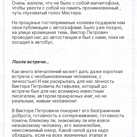
Очень жалели, что не было с собой магнитофона,
чтобы увезти с собой на память проникновенный ,
чуть глуховатый голос Мастера.
На прощанье гостеприимные хозяева подарили нам
свои публикации с автографами. Было уже поздно,
на улице кромешная темь. Виктор Петрович
проводил нас до автостанции и был с нами, пока не
посадил в автобус.
После встречи...
Как много впечатлений может дать даже короткая
встреча с необыкновенным человеком, с
личностью! И как раскрылась для нас личность
Виктора Петровича Астафьева, который до
встречи был для нас всемирно известным
писателем, автором прекрасных книг, но не
реальным, живым человеком!
В Викторе Петровиче покоряет его безграничная
доброта, готовность к сопереживанию, готовность
помочь близкому ли, знакомому ли или вовсе
незнакомому человеку, его жизнелюбие,
неиссякаемый юмор. Какой силой духа надо
обладать, если на всех жизненных этапах и