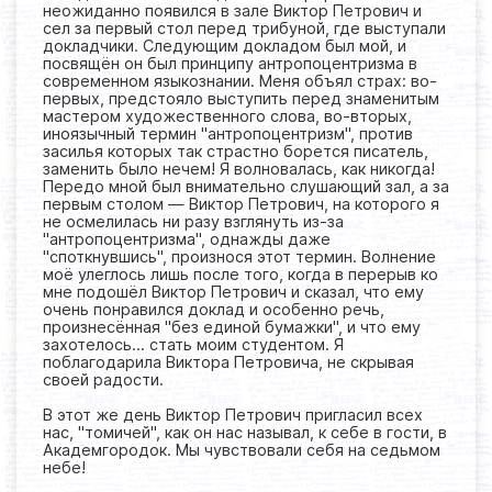
неожиданно появился в зале Виктор Петрович и
сел за первый стол перед трибуной, где выступали
докладчики. Следующим докладом был мой, и
посвящён он был принципу антропоцентризма в
современном языкознании. Меня объял страх: во-
первых, предстояло выступить перед знаменитым
мастером художественного слова, во-вторых,
иноязычный термин "антропоцентризм", против
засилья которых так страстно борется писатель,
заменить было нечем! Я волновалась, как никогда!
Передо мной был внимательно слушающий зал, а за
первым столом — Виктор Петрович, на которого я
не осмелилась ни разу взглянуть из-за
"антропоцентризма", однажды даже
"споткнувшись", произнося этот термин. Волнение
моё улеглось лишь после того, когда в перерыв ко
мне подошёл Виктор Петрович и сказал, что ему
очень понравился доклад и особенно речь,
произнесённая "без единой бумажки", и что ему
захотелось... стать моим студентом. Я
поблагодарила Виктора Петровича, не скрывая
своей радости.
В этот же день Виктор Петрович пригласил всех
нас, "томичей", как он нас называл, к себе в гости, в
Академгородок. Мы чувствовали себя на седьмом
небе!