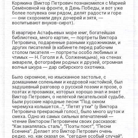
Корякина (Виктор Петрович познакомился с Марией
Семёновной на фронте, в День Победы, и вот уже
более полувека они рядом, делят радости и горе
— они схоронили двух дочерей и зятя, —
воспитывают внуков-сирот).
В квартире Астафьевых море книг, богатейшая
библиотека, много картин, — портреты Виктора
Петровича, подаренные разными художниками, и
других писателей (в кабинете перед рабочим
столом писателя — портреты особо любимых и
чтимых — Н. Гоголя и А. Солженицына), на стенах
акварели, фотографии родных и друзей, огромная
волчья шкура — дар сибирского охотника.
Было скромное, но изысканное застолье, с
домашними соленьями и кедровой настойкой, был
задушевный разговор о русской поэзии и прозе, о
поэтах и прозаиках, которых хорошо знал и знает
Виктор Петрович, о нелёгкой писательской судьбе.
Были русские народные песни "Под окном
черемуха колышется...", "Летят утки" (у Виктора
Петровича прекрасный голос), было много шуток и
смеха. Одно из самых сильных впечатлений —
чтение Виктором Петровичем своих рассказов:
"Как закалялась сталь", "Поэты поют", "Песни
Есенина". Делает это Виктор Петрович очень
редко, но, как сказал он, "сегодня особый случай".