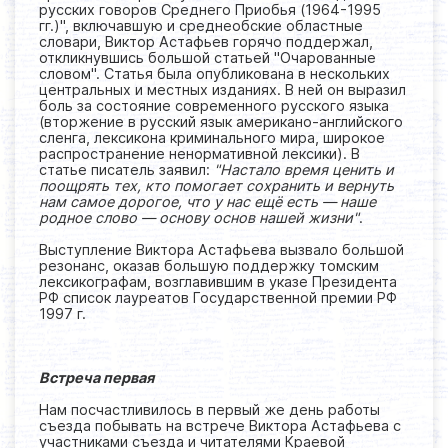
русских говоров Среднего Приобья (1964-1995
гг.)", включавшую и среднеобские областные
словари, Виктор Астафьев горячо поддержал,
откликнувшись большой статьей "Очарованные
словом". Статья была опубликована в нескольких
центральных и местных изданиях. В ней он выразил
боль за состояние современного русского языка
(вторжение в русский язык американо-английского
сленга, лексикона криминального мира, широкое
распространение ненормативной лексики). В
статье писатель заявил:
"Настало время ценить и
поощрять тех, кто помогает сохранить и вернуть
нам самое дорогое, что у нас ещё есть — наше
родное слово — основу основ нашей жизни"
.
Выступление Виктора Астафьева вызвало большой
резонанс, оказав большую поддержку томским
лексикографам, возглавившим в указе Президента
РФ список лауреатов Государственной премии РФ
1997 г.
Встреча первая
Нам посчастливилось в первый же день работы
съезда побывать на встрече Виктора Астафьева с
участниками съезда и читателями Краевой