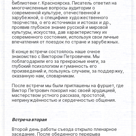
библиотеки г. Красноярска. Писатель ответил на
многочисленные вопросы аудитории о
современной культуре, отечественной и
зарубежной, о специфике художественного
творчества, о его источниках и истоках и др.,
проявив глубокое знание русской и мировой
культуры, искусства, дав характеристику их
современного состояния, используя свои личные
впечатления от поездок по стране и зарубежных.
В конце встречи состоялось наше очное
знакомство с Виктором Петровичем. Мы
поблагодарили его за прекрасные книги, за
глубокий психологизм и гуманность его
произведений и, пользуясь случаем, за поддержку,
оказанную нам, словарникам.
После встречи мы были приглашены на фуршет, где
Виктор Петрович покорил нас своей эрудицией,
мастерством устного рассказа, простотой,
непринуждённостью и сердечностью общения.
Встреча вторая
Второй день работы съезда открыло пленарное
заседание. После обеденного перерыва