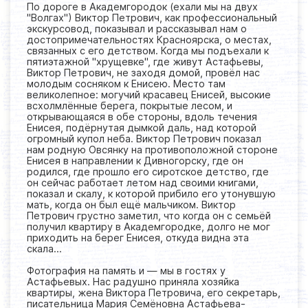
По дороге в Академгородок (ехали мы на двух
"Волгах") Виктор Петрович, как профессиональный
экскурсовод, показывал и рассказывал нам о
достопримечательностях Красноярска, о местах,
связанных с его детством. Когда мы подъехали к
пятиэтажной "хрущевке", где живут Астафьевы,
Виктор Петрович, не заходя домой, провёл нас
молодым сосняком к Енисею. Место там
великолепное: могучий красавец Енисей, высокие
всхолмлённые берега, покрытые лесом, и
открывающаяся в обе стороны, вдоль течения
Енисея, подёрнутая дымкой даль, над которой
огромный купол неба. Виктор Петрович показал
нам родную Овсянку на противоположной стороне
Енисея в направлении к Дивногорску, где он
родился, где прошло его сиротское детство, где
он сейчас работает летом над своими книгами,
показал и скалу, к которой прибило его утонувшую
мать, когда он был ещё мальчиком. Виктор
Петрович грустно заметил, что когда он с семьёй
получил квартиру в Академгородке, долго не мог
приходить на берег Енисея, откуда видна эта
скала...
Фотография на память и — мы в гостях у
Астафьевых. Нас радушно приняла хозяйка
квартиры, жена Виктора Петровича, его секретарь,
писательница Мария Семёновна Астафьева-