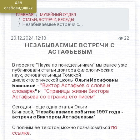
для
слабовидящих
ГЛАВНАЯ
МУЗЕЙНЫЙ ОТДЕЛ
СТАТЬИ, ВСТРЕЧИ, БЕСЕДЫ
Незабываемые встречи с...
20.12.2024 12:13
22
НЕЗАБЫВАЕМЫЕ ВСТРЕЧИ С
АСТАФЬЕВЫМ
В проекте "Наука по понедельникам" мы ранее уже
публиковали статьи доктора филологических
наук, основательницы Томской
диалектологической школы
Ольги Иосифовны
"Виктор Астафьев о слове и
Блиновой
-
словарях
"Страницы жизни Виктора
" и
Астафьева со страниц его писем"
Сегодня - еще одна статья Ольги
Блиновой,
"Незабываемое событие 1997 года -
встречи с Виктором Астафьевым"
.
по
С полным ее текстом можно познакомиться
ссылке
.