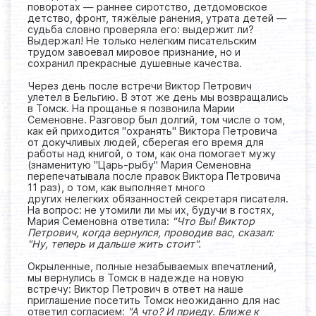
поворотах — раннее сиротство, детдомовское
детство, фронт, тяжёлые ранения, утрата детей —
судьба словно проверяла его: выдержит ли?
Выдержал! Не только нелёгким писательским
трудом завоевал мировое признание, но и
сохранил прекрасные душевные качества.
Через день после встречи Виктор Петрович
улетел в Бельгию. В этот же день мы возвращались
в Томск. На прощанье я позвонила Марии
Семеновне. Разговор был долгий, том числе о том,
как ей приходится "охранять" Виктора Петровича
от докучливых людей, сберегая его время для
работы над книгой, о том, как она помогает мужу
(знаменитую "Царь-рыбу" Мария Семеновна
перепечатывала после правок Виктора Петровича
11 раз), о том, как выполняет много
других нелегких обязанностей секретаря писателя.
На вопрос: не утомили ли мы их, будучи в гостях,
Мария Семеновна ответила:
"Что Вы! Виктор
Петрович, когда вернулся, проводив вас, сказал:
"Ну, теперь и дальше жить стоит".
Окрыленные, полные незабываемых впечатлений,
мы вернулись в Томск в надежде на новую
встречу: Виктор Петрович в ответ на наше
приглашение посетить Томск неожиданно для нас
ответил согласием:
"А что? И приеду. Ближе к