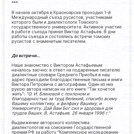
***
В начале октября в Красноярске проходил 1-й
Международный съезд русистов, участниками
которого были и диалектологи Томского
государственного университета. Активное участие
в работе съезда принял Виктор Астафьев. В дни
работы съезда и состоялись встречи томских
русистов с знаменитым писателем.
До встречи..
.
Наше знакомство с Виктором Астафьевым
началось заочно: в ответ на подаренные писателю
диалектные словари Среднего Приобья в наш
адрес приходили благодарственные письма и книги
Виктора Петровича с автографами. Один из них
рукою автора написан на его книге "Так хочется
жить":
"О. И. Блиновой с поклоном и
благодарностью за труд Великий, спасибо всему
Вашему коллективу, и филфаку Вашему, и
Университету. Дай Вам Бог сил и здоровья для
трудов Ваших. В. Астафьев. 26 января 1996 г."
Выдвижение авторского коллектива
диалектологов на соискание Государственной
премии РФ за работу "Комплексное исследование