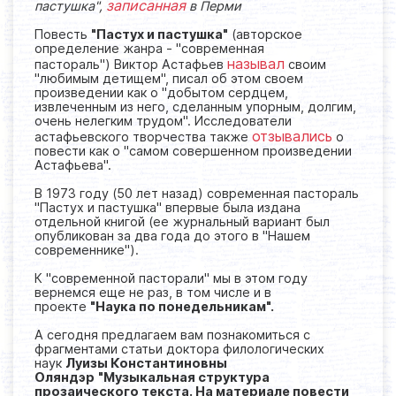
записанная
пастушка",
в Перми
Повесть
"Пастух и пастушка"
(авторское
определение жанра - "современная
называл
пастораль")
Виктор Астафьев
своим
"любимым детищем", писал об этом своем
произведении как о "добытом сердцем,
извлеченным из него, сделанным упорным, долгим,
очень нелегким трудом". Исследователи
отзывались
астафьевского творчества также
о
повести как о "самом совершенном произведении
Астафьева".
В 1973 году (50 лет назад) современная пастораль
"Пастух и пастушка" впервые была издана
отдельной книгой (ее журнальный вариант был
опубликован за два года до этого в "Нашем
современнике").
К "современной пасторали" мы в этом году
вернемся еще не раз, в том числе и в
проекте
"Наука по понедельникам".
А сегодня предлагаем вам познакомиться с
фрагментами статьи доктора филологических
наук
Луизы Константиновны
Оляндэр
"Музыкальная структура
прозаического текста.
На материале повести