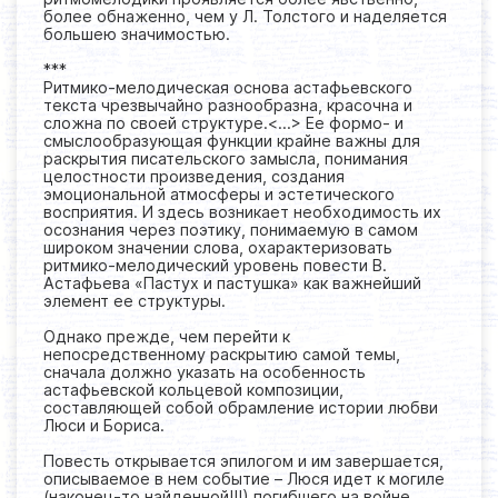
более обнаженно, чем у Л. Толстого и наделяется
большею значимостью.
***
Ритмико-мелодическая основа астафьевского
текста чрезвычайно разнообразна, красочна и
сложна по своей структуре.<...> Ее формо- и
смыслообразующая функции крайне важны для
раскрытия писательского замысла, понимания
целостности произведения, создания
эмоциональной атмосферы и эстетического
восприятия. И здесь возникает необходимость их
осознания через поэтику, понимаемую в самом
широком значении слова, охарактеризовать
ритмико-мелодический уровень повести В.
Астафьева «Пастух и пастушка» как важнейший
элемент ее структуры.
Однако прежде, чем перейти к
непосредственному раскрытию самой темы,
сначала должно указать на особенность
астафьевской кольцевой композиции,
составляющей собой обрамление истории любви
Люси и Бориса.
Повесть открывается эпилогом и им завершается,
описываемое в нем событие – Люся идет к могиле
(наконец-то найденной!!!) погибшего на войне