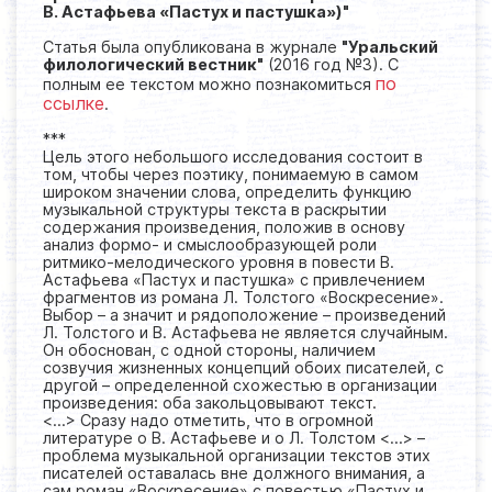
В. Астафьева «Пастух и пастушка»)"
Статья была опубликована в журнале
"Уральский
филологический вестник"
(2016 год №3). С
по
полным ее текстом можно познакомиться
ссылке
.
***
Цель этого небольшого исследования состоит в
том, чтобы через поэтику, понимаемую в самом
широком значении слова, определить функцию
музыкальной структуры текста в раскрытии
содержания произведения, положив в основу
анализ формо- и смыслообразующей роли
ритмико-мелодического уровня в повести В.
Астафьева «Пастух и пастушка» с привлечением
фрагментов из романа Л. Толстого «Воскресение».
Выбор – а значит и рядоположение – произведений
Л. Толстого и В. Астафьева не является случайным.
Он обоснован, с одной стороны, наличием
созвучия жизненных концепций обоих писателей, с
другой – определенной схожестью в организации
произведения: оба закольцовывают текст.
<...> Сразу надо отметить, что в огромной
литературе о В. Астафьеве и о Л. Толстом <...> –
проблема музыкальной организации текстов этих
писателей оставалась вне должного внимания, а
сам роман «Воскресение» с повестью «Пастух и