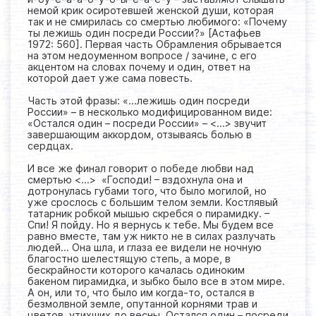
немой крик осиротевшей женской души, которая
так и не смирилась со смертью любимого: «Почему
ты лежишь один посреди России?» [Астафьев
1972: 560]. Первая часть Обрамления обрывается
на этом недоуменном вопросе / зачине, с его
акцентом на словах почему и один, ответ на
которой дает уже сама повесть.
Часть этой фразы: «…лежишь один посреди
России» – в несколько модифицированном виде:
«Остался один – посреди России» – <...> звучит
завершающим аккордом, отзываясь болью в
сердцах.
И все же финал говорит о победе любви над
смертью <...> «Господи! – вздохнула она и
дотронулась губами того, что было могилой, но
уже срослось с большим телом земли. Костлявый
татарник робкой мышью скребся о пирамидку. –
Спи! Я пойду. Но я вернусь к тебе. Мы будем все
равно вместе, там уж никто не в силах разлучать
людей… Она шла, и глаза ее видели не ночную
благостно шелестящую степь, а море, в
бескрайности которого качалась одиноким
бакеном пирамидка, и зыбко было все в этом мире.
А он, или то, что было им когда-то, остался в
безмолвной земле, опутанной корнями трав и
цветов, утихших до весны. Остался один – посреди