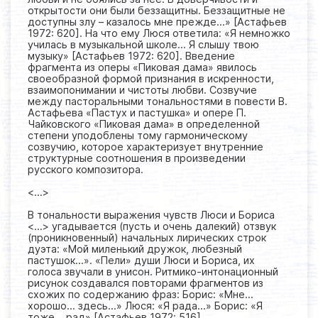
открытости они были беззащитны. Беззащитные не
доступны злу – казалось мне прежде…» [Астафьев
1972: 620]. На что ему Люся ответила: «Я немножко
училась в музыкальной школе… Я слышу твою
музыку» [Астафьев 1972: 620]. Введение
фрагмента из оперы «Пиковая дама» явилось
своеобразной формой признания в искренности,
взаимопонимании и чистоты любви. Созвучие
между пасторальными тональностями в повести В.
Астафьева «Пастух и пастушка» и опере П.
Чайковского «Пиковая дама» в определенной
степени уподоблены тому гармоническому
созвучию, которое характеризует внутренние
структурные соотношения в произведении
русского композитора.
<...>
В тональности выражения чувств Люси и Бориса
<...> угадывается (пусть и очень далекий) отзвук
(проникновенный) начальных лирических строк
дуэта: «Мой миленький дружок, любезный
пастушок…». «Пели» души Люси и Бориса, их
голоса звучали в унисон. Ритмико-интонационный
рисунок создавался повторами фрагментов из
схожих по содержанию фраз: Борис: «Мне…
хорошо… здесь…» Люся: «Я рада…» Борис: «Я
тоже… рад» [Астафьев 1972: 516].