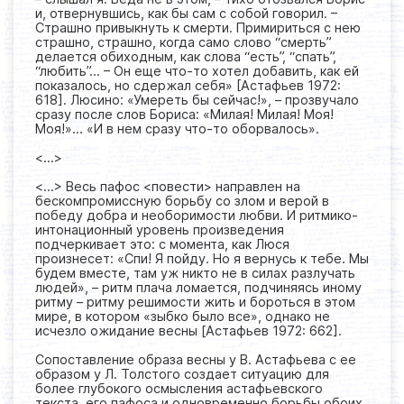
и, отвернувшись, как бы сам с собой говорил. –
Страшно привыкнуть к смерти. Примириться с нею
страшно, страшно, когда само слово “смерть”
делается обиходным, как слова “есть”, “спать”,
“любить”… – Он еще что-то хотел добавить, как ей
показалось, но сдержал себя» [Астафьев 1972:
618]. Люсино: «Умереть бы сейчас!», – прозвучало
сразу после слов Бориса: «Милая! Милая! Моя!
Моя!»… «И в нем сразу что-то оборвалось».
<...>
<...> Весь пафос <повести> направлен на
бескомпромиссную борьбу со злом и верой в
победу добра и необоримости любви. И ритмико-
интонационный уровень произведения
подчеркивает это: с момента, как Люся
произнесет: «Спи! Я пойду. Но я вернусь к тебе. Мы
будем вместе, там уж никто не в силах разлучать
людей», – ритм плача ломается, подчиняясь иному
ритму – ритму решимости жить и бороться в этом
мире, в котором «зыбко было все», однако не
исчезло ожидание весны [Астафьев 1972: 662].
Сопоставление образа весны у В. Астафьева с ее
образом у Л. Толстого создает ситуацию для
более глубокого осмысления астафьевского
текста, его пафоса и одновременно борьбы обоих