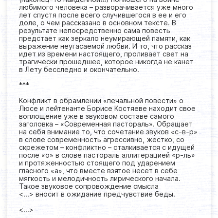
любимого человека – разворачивается уже много
лет спустя после всего случившегося в ее и его
доле, о чем рассказано в основном тексте. В
результате непосредственно сама повесть
предстает как зеркало неумирающей памяти, как
выражение неугасаемой любви. И то, что рассказ
идет из времени настоящего, проливает свет на
трагически прошедшее, которое никогда не канет
в Лету бесследно и окончательно.
***
Конфликт в обрамлении «печальной повести» о
Люсе и лейтенанте Борисе Костяеве находит свое
воплощение уже в звуковом составе самого
заголовка – «Современная пастораль». Обращает
на себя внимание то, что сочетание звуков «с-в-р»
в слове современность агрессивно, жестко, со
скрежетом – конфликтно – сталкивается с идущей
после «о» в слове пастораль аллитерацией «р-ль»
и протяженностью стоящего под ударением
гласного «а», что вместе взятое несет в себе
мягкость и мелодичность лирического начала.
Такое звуковое сопровождение смысла
<...> вносит в ожидание предчувствие беды.
<...>