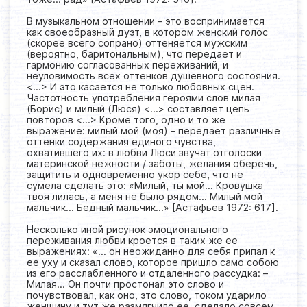
В музыкальном отношении – это воспринимается
как своеобразный дуэт, в котором женский голос
(скорее всего сопрано) оттеняется мужским
(вероятно, баритональным), что передает и
гармонию согласованных переживаний, и
неуловимость всех оттенков душевного состояния.
<...> И это касается не только любовных сцен.
Частотность употребления героями слов милая
(Борис) и милый (Люся) <...> составляет цепь
повторов <...> Кроме того, одно и то же
выражение: милый мой (моя) – передает различные
оттенки содержания единого чувства,
охватившего их: в любви Люси звучат отголоски
материнской нежности / заботы, желания оберечь,
защитить и одновременно укор себе, что не
сумела сделать это: «Милый, ты мой… Кровушка
твоя лилась, а меня не было рядом… Милый мой
мальчик… Бедный мальчик…» [Астафьев 1972: 617].
Несколько иной рисунок эмоционального
переживания любви кроется в таких же ее
выражениях: «… он неожиданно для себя припал к
ее уху и сказал слово, которое пришло само собою
из его расслабленного и отдаленного рассудка: –
Милая… Он почти простонал это слово и
почувствовал, как оно, это слово, током ударило
женщину и тут же размягчило ее, сделало совсем