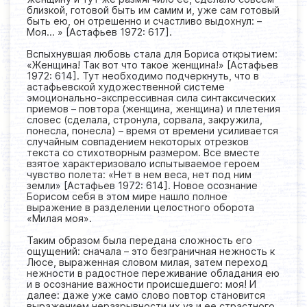
близкой, готовой быть им самим и, уже сам готовый
быть ею, он отрешенно и счастливо выдохнул: –
Моя… » [Астафьев 1972: 617].
Вспыхнувшая любовь стала для Бориса открытием:
«Женщина! Так вот что такое женщина!» [Астафьев
1972: 614]. Тут необходимо подчеркнуть, что в
астафьевской художественной системе
эмоционально-экспрессивная сила синтаксических
приемов – повтора (женщина, женщина) и плетения
словес (сделала, стронула, сорвала, закружила,
понесла, понесла) – время от времени усиливается
случайным совпадением некоторых отрезков
текста со стихотворным размером. Все вместе
взятое характеризовало испытываемое героем
чувство полета: «Нет в нем веса, нет под ним
земли» [Астафьев 1972: 614]. Новое осознание
Борисом себя в этом мире нашло полное
выражение в разделении целостного оборота
«Милая моя».
Таким образом была передана сложность его
ощущений: сначала – это безграничная нежность к
Люсе, выраженная словом милая, затем переход
нежности в радостное переживание обладания ею
и в осознание важности происшедшего: моя! И
далее: даже уже само слово повтор становится
выражением неразрывности их уз и ее страстного