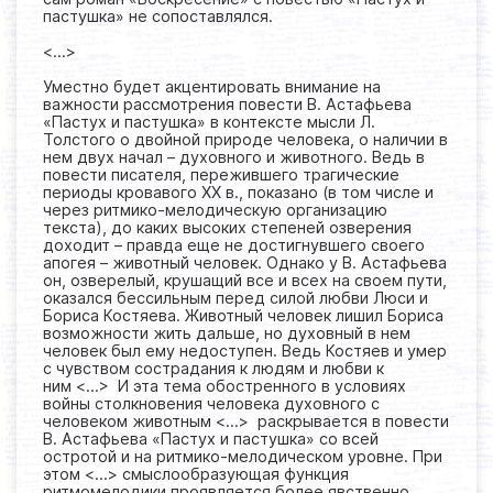
пастушка» не сопоставлялся.
<...>
Уместно будет акцентировать внимание на
важности рассмотрения повести В. Астафьева
«Пастух и пастушка» в контексте мысли Л.
Толстого о двойной природе человека, о наличии в
нем двух начал – духовного и животного. Ведь в
повести писателя, пережившего трагические
периоды кровавого ХХ в., показано (в том числе и
через ритмико-мелодическую организацию
текста), до каких высоких степеней озверения
доходит – правда еще не достигнувшего своего
апогея – животный человек. Однако у В. Астафьева
он, озверелый, крушащий все и всех на своем пути,
оказался бессильным перед силой любви Люси и
Бориса Костяева. Животный человек лишил Бориса
возможности жить дальше, но духовный в нем
человек был ему недоступен. Ведь Костяев и умер
с чувством сострадания к людям и любви к
ним <...> И эта тема обостренного в условиях
войны столкновения человека духовного с
человеком животным <...> раскрывается в повести
В. Астафьева «Пастух и пастушка» со всей
остротой и на ритмико-мелодическом уровне. При
этом <...> смыслообразующая функция
ритмомелодики проявляется более явственно,