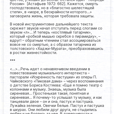
России» [Астафьев 1972: 662]. Кажется, смерть
господствовала, но в «благостно шелестящей
степи», в «море, в бескрайности которого…»
заговорила жизнь, которая требовала защиты.
В новой инструментовке дальнейшего текста
скрежет звуков начал отступать перед слогами со
звуком «л»… И теперь «костлявый татарник»,
который «робкой мышью скребся о пирамидку», –
вдруг! – обратным чтением стал ассоциироваться
вовсе не со смертью, а с образом татарника из
толстовского «Хаджи-Мурата», преобразовавшись
в ростки жизнестойкости.
***
<...>...Речь идет о ненавязчивом введении в
повествование музыкального интертекста –
пасторали «Искренность пастушки» из оперы П.
Чайковского «Пиковая дама» – через воспоминания
о детстве Бориса Костяева: «Еще я помню театр с
колоннами и музыку. Знаешь, музыка была
сиреневая… Простенькая такая, понятная и
сиреневая… Я почему-то услышал ту музыку, и как
танцевали двое – он и она, пастух и пастушка.
Лужайка зеленая. Овечки белые. Пастух и пастушка
в шкурах. Они любили друг друга, не стыдились
любви и не боялись за нее. В доверчивости и