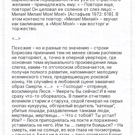
желания – принадлежать ему: « – Повтори еще,
повтори! Он целовал ее соленое от слез лицо: –
Милая! Милая! Моя! Моя!» [Астафьев 1972: 618]. В
этом контексте повтор: «Милая! Милая!» – звучал
как заклинание, а «Моя! Моя!» – как восторг и
торжество.
<...>
Похожие – но и разные по значению – строки
Борисова признания тем не менее своим распевом
не повторяют, а, точно в оперной увертюре, где
основная тема музыкального произведения лишь
слегка, каким-то отголоском обозначается, не
получая полного развития, напоминают мелодику
есенинского стиха, предвещающую роковой
конец. Не случайно в любовной сцене замаячил
образ Смерти. <...> « – Господи! – отпрянув,
воскликнула Люся. – Умереть бы сейчас! И в нем
сразу что-то оборвалось. В памяти отчетливо
возникли старик и старуха, седой генерал на серых
снопах кукурузы, обгорелый водитель “катюши”,
убитые лошади, раздавленные танками люди,
мертвецы, мертвецы… – Что с тобой? Ты устал?
Или? – Люся приподнялась на локте и пораженно
уставилась на него. Или ты … смерти боишься? – На
смерть, как на солнце, во все глаза не посмотришь
– слышал я. Беда не в этом, – тихо отозвался Борис