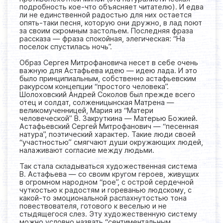
подробность кое-что объясняет читателю). И едва
ли не единственной радостью для них остается
опять-таки песня, которую они дружно, в лад поют
за своим скромным застольем. Последняя фраза
рассказа — фраза спокойная, элегическая: “На
поселок спустилась ночь”.
Образ Сергея Митрофановича несет в себе очень
важную для Астафьева идею — идею лада. И это
было принципиальным, собственно астафьевским
ракурсом концепции “простого человека”.
Шолоховский Андрей Соколов был прежде всего
отец и солдат, солженицынская Матрена —
великомученницей, Мария из “Матери
человеческой” В. Закруткина — Матерью Божией.
Астафьевский Сергей Митрофанович — “песенная
натура”, поэтический характер. Такие люди своей
“участностью” смягчают души окружающих людей,
налаживают согласие между людьми.
Так стала складываться художественная система
В. Астафьева — со своим кругом героев, живущих
в огромном народном “рое”, с острой сердечной
чуткостью к радостям и гореванью людскому, с
какой-то эмоциональной распахнутостью тона
повествователя, готового к веселью и не
стыдящегося слез. Эту художественную систему
можно условно назвать “сентиментальным