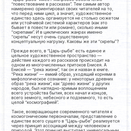
“повествование в рассказах”. Тем самым автор
намеренно ориентировал своих читателей на то,
что перед ними цикл, а значит, художественное
единство здесь организуется не столько сюжетом
или устойчивой системой характеров (как это
бывает в повести или романе), сколько иными
“скрепами”. И в циклических жанрах именно
“скрепы” несут очень существенную
концептуальную нагрузку. Каковы же эти “скрепы”?
Прежде всего, в “Царь-рыбе” есть единое и
цельное художественное пространство —
действие каждого из рассказов происходит на
одном из многочисленных притоков Енисея. А
Енисей — “река жизни”, так он и назван в книге.
“Река жизни” — емкий образ, уходящий корнями в
мифологическое сознание: у некоторых древних
образ “река жизни”, как “древо жизни” у других
народов, был наглядно-зримым воплощением
всего устройства бытия, всех начал и концов,
всего земного, небесного и подземного, то есть
целой “космографией”.
Такое, возвращающее современного читателя к
космогоническим первоначалам, представление о
единстве всего сущего в “Царь-рыбе” реализуется
через принцип ассоциаций между человеком и
природой. Этот принцип выступает универсальным