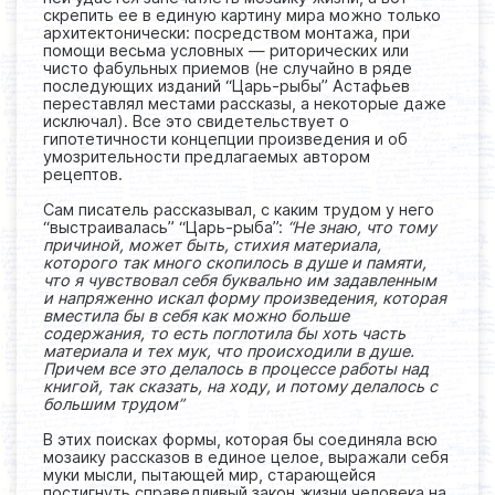
скрепить ее в единую картину мира можно только
архитектонически: посредством монтажа, при
помощи весьма условных — риторических или
чисто фабульных приемов (не случайно в ряде
последующих изданий “Царь-рыбы” Астафьев
переставлял местами рассказы, а некоторые даже
исключал). Все это свидетельствует о
гипотетичности концепции произведения и об
умозрительности предлагаемых автором
рецептов.
Сам писатель рассказывал, с каким трудом у него
“выстраивалась” “Царь-рыба”:
“Не знаю, что тому
причиной, может быть, стихия материала,
которого так много скопилось в душе и памяти,
что я чувствовал себя буквально им задавленным
и напряженно искал форму произведения, которая
вместила бы в себя как можно больше
содержания, то есть поглотила бы хоть часть
материала и тех мук, что происходили в душе.
Причем все это делалось в процессе работы над
книгой, так сказать, на ходу, и потому делалось с
большим трудом”
В этих поисках формы, которая бы соединяла всю
мозаику рассказов в единое целое, выражали себя
муки мысли, пытающей мир, старающейся
постигнуть справедливый закон жизни человека на