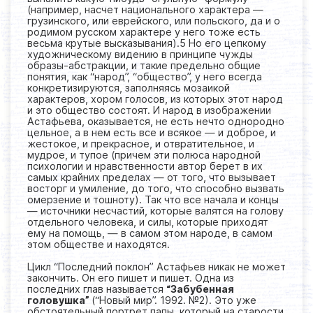
(например, насчет национального характера —
грузинского, или еврейского, или польского, да и о
родимом русском характере у него тоже есть
весьма крутые высказывания).5 Но его цепкому
художническому видению в принципе чужды
образы-абстракции, и такие предельно общие
понятия, как “народ”, “общество”, у него всегда
конкретизируются, заполняясь мозаикой
характеров, хором голосов, из которых этот народ
и это общество состоят. И народ в изображении
Астафьева, оказывается, не есть нечто однородно
цельное, а в нем есть все и всякое — и доброе, и
жестокое, и прекрасное, и отвратительное, и
мудрое, и тупое (причем эти полюса народной
психологии и нравственности автор берет в их
самых крайних пределах — от того, что вызывает
восторг и умиление, до того, что способно вызвать
омерзение и тошноту). Так что все начала и концы
— источники несчастий, которые валятся на голову
отдельного человека, и силы, которые приходят
ему на помощь, — в самом этом народе, в самом
этом обществе и находятся.
Цикл “Последний поклон” Астафьев никак не может
закончить. Он его пишет и пишет. Одна из
последних глав называется
“Забубенная
головушка”
(“Новый мир”. 1992. №2). Это уже
обстоятельный портрет папы, который на старости