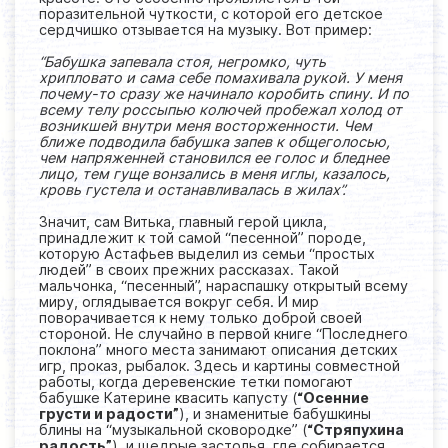
поразительной чуткости, с которой его детское
сердчишко отзывается на музыку. Вот пример:
“Бабушка запевала стоя, негромко, чуть
хрипловато и сама себе помахивала рукой. У меня
почему-то сразу же начинало коробить спину. И по
всему телу россыпью колючей пробежал холод от
возникшей внутри меня восторженности. Чем
ближе подводила бабушка запев к общеголосью,
чем напряженней становился ее голос и бледнее
лицо, тем гуще вонзались в меня иглы, казалось,
кровь густела и останавливалась в жилах”.
Значит, сам Витька, главный герой цикла,
принадлежит к той самой “песенной” породе,
которую Астафьев выделил из семьи “простых
людей” в своих прежних рассказах. Такой
мальчонка, “песенный”, нараспашку открытый всему
миру, оглядывается вокруг себя. И мир
поворачивается к нему только доброй своей
стороной. Не случайно в первой книге “Последнего
поклона” много места занимают описания детских
игр, проказ, рыбалок. Здесь и картины совместной
работы, когда деревенские тетки помогают
бабушке Катерине квасить капусту (
“Осенние
грусти и радости”
), и знаменитые бабушкины
блины на “музыкальной сковородке” (
“Стряпухина
радость”
), и щедрые застолья, где собирается