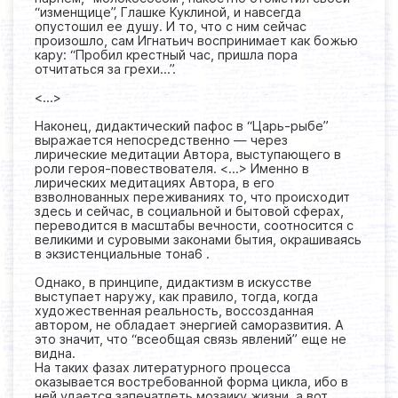
“изменщице”, Глашке Куклиной, и навсегда
опустошил ее душу. И то, что с ним сейчас
произошло, сам Игнатьич воспринимает как божью
кару: “Пробил крестный час, пришла пора
отчитаться за грехи…”.
<...>
Наконец, дидактический пафос в “Царь-рыбе”
выражается непосредственно — через
лирические медитации Автора, выступающего в
роли героя-повествователя. <...> Именно в
лирических медитациях Автора, в его
взволнованных переживаниях то, что происходит
здесь и сейчас, в социальной и бытовой сферах,
переводится в масштабы вечности, соотносится с
великими и суровыми законами бытия, окрашиваясь
в экзистенциальные тона6 .
Однако, в принципе, дидактизм в искусстве
выступает наружу, как правило, тогда, когда
художественная реальность, воссозданная
автором, не обладает энергией саморазвития. А
это значит, что “всеобщая связь явлений” еще не
видна.
На таких фазах литературного процесса
оказывается востребованной форма цикла, ибо в
ней удается запечатлеть мозаику жизни, а вот