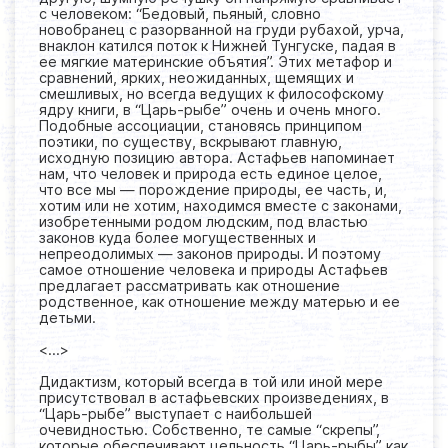
с человеком: “Бедовый, пьяный, словно
новобранец с разорванной на груди рубахой, урча,
внаклон катился поток к Нижней Тунгуске, падая в
ее мягкие материнские объятия”. Этих метафор и
сравнений, ярких, неожиданных, щемящих и
смешливых, но всегда ведущих к философскому
ядру книги, в “Царь-рыбе” очень и очень много.
Подобные ассоциации, становясь принципом
поэтики, по существу, вскрывают главную,
исходную позицию автора. Астафьев напоминает
нам, что человек и природа есть единое целое,
что все мы — порождение природы, ее часть, и,
хотим или не хотим, находимся вместе с законами,
изобретенными родом людским, под властью
законов куда более могущественных и
непреодолимых — законов природы. И поэтому
самое отношение человека и природы Астафьев
предлагает рассматривать как отношение
родственное, как отношение между матерью и ее
детьми.
<...>
Дидактизм, который всегда в той или иной мере
присутствовал в астафьевских произведениях, в
“Царь-рыбе” выступает с наибольшей
очевидностью. Собственно, те самые “скрепы”,
которые обеспечивают цельность “Царь-рыбы” как