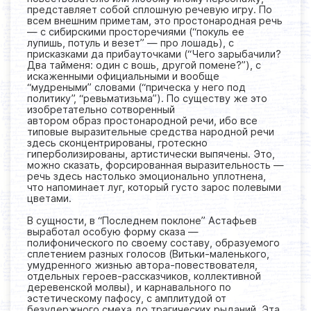
представляет собой сплошную речевую игру. По
всем внешним приметам, это простонародная речь
— с сибирскими просторечиями (“покуль ее
лупишь, потуль и везет” — про лошадь), с
присказками да прибауточками (“Чего зарыбачили?
Два тайменя: один с вошь, другой помене?”), с
искаженными официальными и вообще
“мудреными” словами (“прическа у него под
политику”, “ревьматизьма”). По существу же это
изобретательно сотворенный
автором образ простонародной речи, ибо все
типовые выразительные средства народной речи
здесь сконцентрированы, гротескно
гиперболизированы, артистически выпячены. Это,
можно сказать, форсированная выразительность —
речь здесь настолько эмоционально уплотнена,
что напоминает луг, который густо зарос полевыми
цветами.
В сущности, в “Последнем поклоне” Астафьев
выработал особую форму сказа —
полифонического по своему составу, образуемого
сплетением разных голосов (Витьки-маленького,
умудренного жизнью автора-повествователя,
отдельных героев-рассказчиков, коллективной
деревенской молвы), и карнавального по
эстетическому пафосу, с амплитудой от
безудержного смеха до трагических рыданий. Эта