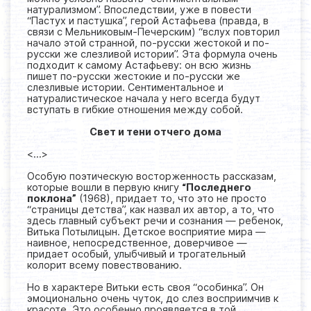
натурализмом”. Впоследствии, уже в повести
“Пастух и пастушка”, герой Астафьева (правда, в
связи с Мельниковым-Печерским) “вслух повторил
начало этой странной, по-русски жестокой и по-
русски же слезливой истории”. Эта формула очень
подходит к самому Астафьеву: он всю жизнь
пишет по-русски жестокие и по-русски же
слезливые истории. Сентиментальное и
натуралистическое начала у него всегда будут
вступать в гибкие отношения между собой.
Свет и тени отчего дома
<...>
Особую поэтическую восторженность рассказам,
которые вошли в первую книгу
“Последнего
поклона”
(1968), придает то, что это не просто
“страницы детства”, как назвал их автор, а то, что
здесь главный субъект речи и сознания — ребенок,
Витька Потылицын. Детское восприятие мира —
наивное, непосредственное, доверчивое —
придает особый, улыбчивый и трогательный
колорит всему повествованию.
Но в характере Витьки есть своя “особинка”. Он
эмоционально очень чуток, до слез восприимчив к
красоте. Это особенно проявляется в той