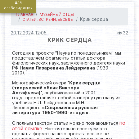
для
слабовидящих
ГЛАВНАЯ
МУЗЕЙНЫЙ ОТДЕЛ
Крик сердца
СТАТЬИ, ВСТРЕЧИ, БЕСЕДЫ
20.12.2024 12:05
32
КРИК СЕРДЦА
Сегодня в проекте "Наука по понедельникам" мы
представляем фрагменты статьи доктора
филологических наук, заслуженного деятеля науки
РФ
Наума Лазаревича Лейдермана
(1939 -
2010).
Монографический очерк
"Крик сердца
(творческий облик Виктора
Астафьева)",
опубликованный в 2001
году,
представляет собой развернутую главу из
учебника Н.Л. Лейдермана и М.Н.
Липовецкого
«Современная русская
литература: 1950-1990-е годы».
по
С полным текстом статьи можно познакомиться
этой ссылке
. Настоятельно советуем это
сделать: формат нашего проекта все же не
предполагает публикации объемных научных