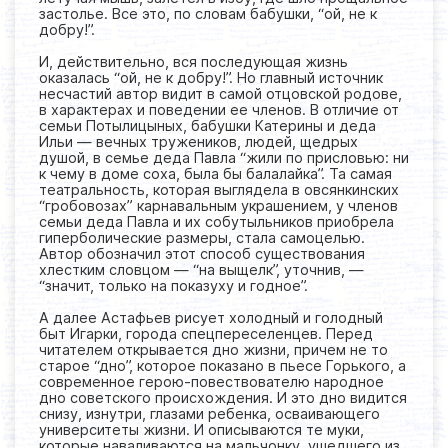
застолье. Все это, по словам бабушки, “ой, не к
добру!”.
И, действительно, вся последующая жизнь
оказалась “ой, не к добру!”. Но главный источник
несчастий автор видит в самой отцовской родове,
в характерах и поведении ее членов. В отличие от
семьи Потылицыных, бабушки Катерины и деда
Ильи — вечных тружеников, людей, щедрых
душой, в семье деда Павла “жили по присловью: ни
к чему в доме соха, была бы балалайка”. Та самая
театральность, которая выглядела в овсянкинских
“гробовозах” карнавальным украшением, у членов
семьи деда Павла и их собутыльников приобрела
гиперболические размеры, стала самоцелью.
Автор обозначил этот способ существования
хлестким словцом — “на выщелк”, уточнив, —
“значит, только на показуху и годное”.
А далее Астафьев рисует холодный и голодный
быт Игарки, города спецпереселенцев. Перед
читателем открывается дно жизни, причем не то
старое “дно”, которое показано в пьесе Горького, а
современное герою-повествователю народное
дно советского происхождения. И это дно видится
снизу, изнутри, глазами ребенка, осваивающего
университеты жизни. И описываются те муки,
которые наваливаются на мальчонку, ушедшего из