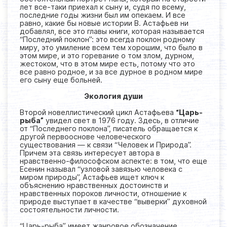
лет все-таки приехал к сыну и, судя по всему,
последние годы жизни был им опекаем. И все
равно, какие бы новые истории В. Астафьев ни
добавлял, все это главы книги, которая называется
“Последний поклон”: это всегда поклон родному
миру, это умиление всем тем хорошим, что было в
этом мире, и это горевание о том злом, дурном,
жестоком, что в этом мире есть, потому что это
все равно родное, и за все дурное в родном мире
его сыну еще больней.
Экология души
Второй новеллистический цикл Астафьева
“Царь-
рыба”
увидел свет в 1976 году. Здесь, в отличие
от “Последнего поклона”, писатель обращается к
другой первооснове человеческого
существования — к связи “Человек и Природа”.
Причем эта связь интересует автора в
нравственно-философском аспекте: в том, что еще
Есенин называл “узловой завязью человека с
миром природы”, Астафьев ищет ключ к
объяснению нравственных достоинств и
нравственных пороков личности, отношение к
природе выступает в качестве “выверки” духовной
состоятельности личности.
“Царь-рыба” имеет жанровое обозначение