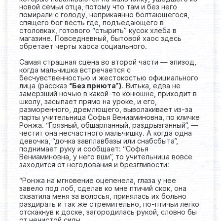
новой семьи отца, потому что там и без него
помирали с голоду, неприкаянно болтающегося,
спящего бог весть где, подъедающего в
столовках, готового “стырить” кусок хлеба в
магазине. Повседневный, бытовой хаос здесь
обретает черты хаоса социального.
Самая страшная сцена во второй части — эпизод,
когда мальчишка встречается с
бесчувственностью и жестокостью официального
лица (рассказ
“Без приюта”)
. Витька, едва не
замерзший ночью в какой-то конюшне, приходит в
школу, засыпает прямо на уроке, и его,
разморенного, дремлющего, выволакивает из-за
парты учительница Софья Вениаминовна, по кличке
Ронжа. “Грязный, обшарпанный, раздрызганный”, —
честит она несчастного мальчишку. А когда одна
девочка, “дочка завплавбазы или снабсбыта”,
поднимает руку и сообщает: “Софья
Вениаминовна, у него вши”, то учительница вовсе
заходится от негодования и брезгливости:
“Ронжа на мгновение оцепенела, глаза у нее
завело под лоб, сделав ко мне птичий скок, она
схватила меня за волосья, принялась их больно
раздирать и так же стремительно, по-птичьи легко
отскакнув к доске, загородилась рукой, словно бы
от нечистой силы.