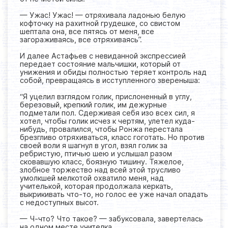
— Ужас! Ужас! — отряхивала ладонью белую
кофточку на рахитной грудешке, со свистом
шептала она, все пятясь от меня, все
загораживаясь, все отряхиваясь”.
И далее Астафьев с невиданной экспрессией
передает состояние мальчишки, который от
унижения и обиды полностью теряет контроль над
собой, превращаясь в исступленного звереныша:
“Я уцелил взглядом голик, прислоненный в углу,
березовый, крепкий голик, им дежурные
подметали пол. Сдерживая себя изо всех сил, я
хотел, чтобы голик исчез к чертям, улетел куда-
нибудь, провалился, чтобы Ронжа перестала
брезгливо отряхиваться, класс гоготать. Но против
своей воли я шагнул в угол, взял голик за
ребристую, птичью шею и услышал разом
сковавшую класс, боязную тишину. Тяжелое,
злобное торжество над всей этой трусливо
умолкшей мелкотой охватило меня, над
учителькой, которая продолжала керкать,
выкрикивать что-то, но голос ее уже начал опадать
с недоступных высот.
— Ч-что? Что такое? — забуксовала, завертелась
на одном месте учителка.