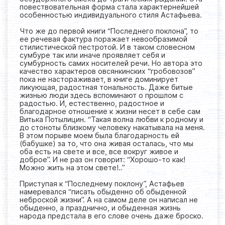
повествовательная форма стала характернейшей
особенностью индивидуального стиля Астафьева.
Что же до первой книги “Последнего поклона”, то
ее речевая фактура поражает невообразимой
стилистической пестротой. И в таком словесном
сумбуре так или иначе проявляет себя и
сумбурность самих носителей речи. Но автора это
качество характеров овсянкинских “гробовозов”
пока не настораживает, в книге доминирует
ликующая, радостная тональность. Даже битые
жизнью люди здесь вспоминают о прошлом с
радостью. И, естественно, радостное и
благодарное отношение к жизни несет в себе сам
Витька Потылицин. “Такая волна любви к родному и
до стоноты близкому человеку накатывала на меня.
В этом порыве моем была благодарность ей
(бабушке) за то, что она живая осталась, что мы
оба есть на свете и все, все вокруг живое и
доброе”. И не раз он говорит: “Хорошо-то как!
Можно жить на этом свете!..”
Приступая к “Последнему поклону”, Астафьев
намеревался “писать обыденно об обыденной
неброской жизни”. А на самом деле он написал не
обыденно, а празднично, и обыденная жизнь
народа предстала в его слове очень даже броско.