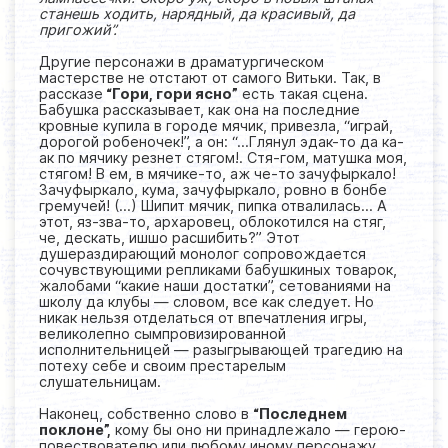
станешь ходить, нарядный, да красивый, да
пригожий”.
Другие персонажи в драматургическом
мастерстве не отстают от самого Витьки. Так, в
рассказе
“Гори, гори ясно”
есть такая сцена.
Бабушка рассказывает, как она на последние
кровные купила в городе мячик, привезла, “играй,
дорогой робеночек!”, а он: “…Глянул эдак-то да ка-
ак по мячику резнет стягом!. Стя-гом, матушка моя,
стягом! В ем, в мячике-то, аж че-то зачуфыркало!
Зачуфыркало, кума, зачуфыркало, ровно в бонбе
гремучей! (…) Шипит мячик, пипка отвалилась… А
этот, яз-зва-то, архаровец, облокотился на стяг,
че, дескать, ишшо расшибить?” Этот
душераздирающий монолог сопровождается
сочувствующими репликами бабушкиных товарок,
жалобами “какие наши достатки”, сетованиями на
школу да клубы — словом, все как следует. Но
никак нельзя отделаться от впечатления игры,
великолепно сымпровизированной
исполнительницей — разыгрывающей трагедию на
потеху себе и своим престарелым
слушательницам.
Наконец, собственно слово в
“Последнем
поклоне”,
кому бы оно ни принадлежало — герою-
повествователю или любому иному персонажу,