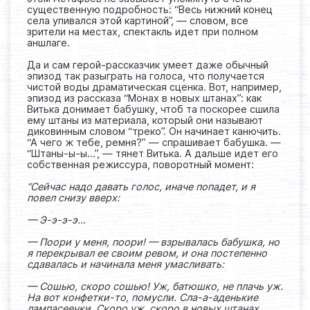
существенную подробность: “Весь нижний конец
села упивался этой картиной”, — словом, все
зрители на местах, спектакль идет при полном
аншлаге.
Да и сам герой-рассказчик умеет даже обычный
эпизод так разыграть на голоса, что получается
чистой воды драматическая сценка. Вот, например,
эпизод из рассказа “Монах в новых штанах”: как
Витька донимает бабушку, чтоб та поскорее сшила
ему штаны из материала, который они называют
диковинным словом “треко”. Он начинает канючить.
“А чего ж тебе, ремня?” — спрашивает бабушка. —
“Штаны-ы-ы…”, — тянет Витька. А дальше идет его
собственная режиссура, поворотный момент:
“Сейчас надо давать голос, иначе попадет, и я
повел снизу вверх:
— Э-э-э-э…
— Поори у меня, поори! — взрывалась бабушка, но
я перекрывал ее своим ревом, и она постепенно
сдавалась и начинала меня умасливать:
— Сошью, скоро сошью! Уж, батюшко, не плачь уж.
На вот конфетки-то, помусли. Сла-а-аденькие
лампасеечки. Скоро уж, скоро в новых штанах