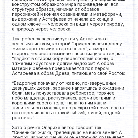
конструктом образного мира произведения: вся
структура образов, начиная от образов
персонажей и кончая сравнениями и метафорами,
выдержана у Астафьева от начала до конца в
одном ключе — человека он видит через природу,
а природу через человека.
Так, ребенок ассоциируется у Астафьева с
зеленым листком, который “прикреплялся к древу
жизни коротеньким стерженьком”, а смерть
старого человека вызывает ассоциацию с тем, как
“падают в старом бору перестоялые сосны, с
тяжелым хрустом и долгим выдохом”. А образ
матери и ребенка превращается под пером
Астафьева в образ Древа, питающего свой Росток:
“Вздрогнув поначалу от жадно, по-зверушечьи
давнувших десен, заранее напрягшись в ожидании
боли, мать почувствовала ребристое, горячее
небо младенца, распускалась всеми ветвями и
кореньями своего тела, гнала по ним капли
живительного молока, и по раскрытой почке сосца
оно переливалось в такой гибкий, живой, родной
росточек”.
Зато о речке Опарихе автор говорит так:
“Синенькая жилка, трепещущая на виске земли”. А
другую, шумную речушку он напрямую сравнивает