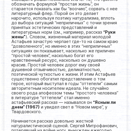
обозначать формулой “простая жизнь”, он
старается показать как бы “воочию”, сорвать с нее
литературный флер. Порой он это делает
нарочито, используя поэтику натурализма, вплоть
до выбора ситуаций “неприличных” с точки зрения
принятых эстетических представлений и
литературных норм (см., например, рассказ
“Руки
жены”
). Словом, жизненный материал молодой
Астафьев зачастую черпает где-то на самом краю
“дозволенного”, но именно в этих “неприличных”
ситуациях он показывает, насколько же приличен
“простой человек”, насколько богат его
нравственный ресурс, насколько он душевно
красив. Простой человек дорог ему своей
душевной отзывчивостью, деликатностью,
поэтической чуткостью к жизни. И этим Астафьев
существенно обогатил представление о том
герое, который выступал в годы “оттепели” самым
авторитетным носителем идеала. Не случайно
своего рода апофеозом темы “простого человека”
в литературе “оттепели” стал именно
астафьевский рассказ — назывался он
“Ясным ли
днем” (1967)
и увидел свет в “Новом мире”, у
Твардовского.
Начинается рассказ довольно жесткой
натуралистической сценой. Сергей Митрофанович,
потерявший на войне ногу, вынужден ежегодно