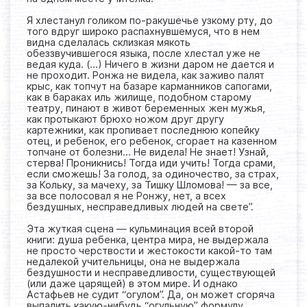
Я хлестанул голиком по-ракушечье узкому рту, до
того вдруг широко распахнувшемуся, что в нем
видна сделалась склизкая мякоть
обеззвучившегося языка, после хлестал уже не
ведая куда. (…) Ничего в жизни даром не дается и
не проходит. Ронжа не видела, как заживо палят
крыс, как топчут на базаре карманников сапогами,
как в бараках иль жилище, подобном старому
театру, пинают в живот беременных жен мужья,
как протыкают брюхо ножом друг другу
картежники, как пропивает последнюю копейку
отец, и ребенок, его ребенок, сгорает на казенном
топчане от болезни… Не видела! Не знает! Узнай,
стерва! Проникнись! Тогда иди учить! Тогда срами,
если сможешь! За голод, за одиночество, за страх,
за Кольку, за мачеху, за Тишку Шломова! — за все,
за все полосовал я не Ронжу, нет, а всех
бездушных, несправедливых людей на свете”.
Эта жуткая сцена — кульминация всей второй
книги: душа ребенка, центра мира, не выдержала
не просто черствости и жестокости какой-то там
недалекой учительницы, она не выдержала
бездушности и несправедливости, существующей
(или даже царящей) в этом мире. И однако
Астафьев не судит “огулом”. Да, он может сгоряча
выпалить какую-нибудь “огульную” формулу