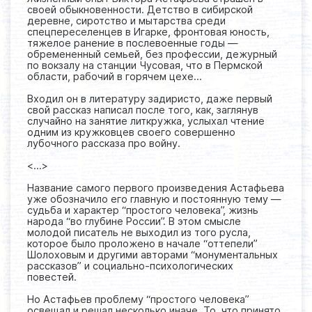
своей обыкновенности. Детство в сибирской
деревне, сиротство и мытарства среди
спецпереселенцев в Игарке, фронтовая юность,
тяжелое ранение в послевоенные годы —
обремененный семьей, без профессии, дежурный
по вокзалу на станции Чусовая, что в Пермской
области, рабочий в горячем цехе…
Входил он в литературу задиристо, даже первый
свой рассказ написал после того, как, заглянув
случайно на занятие литкружка, услыхал чтение
одним из кружковцев своего совершенно
лубочного рассказа про войну.
<...>
Название самого первого произведения Астафьева
уже обозначило его главную и постоянную тему —
судьба и характер “простого человека”, жизнь
народа “во глубине России”. В этом смысле
молодой писатель не выходил из того русла,
которое было проложено в начале “оттепели”
Шолоховым и другими авторами “монументальных
рассказов” и социально-психологических
повестей.
Но Астафьев проблему “простого человека”
освещал и решал несколько иначе. То, что принято