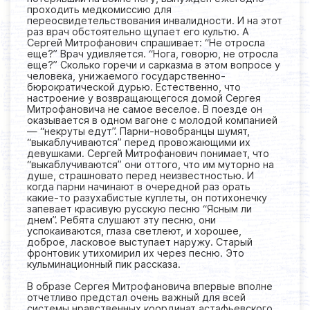
проходить медкомиссию для
переосвидетельствования инвалидности. И на этот
раз врач обстоятельно щупает его культю. А
Сергей Митрофанович спрашивает: “Не отросла
еще?” Врач удивляется. “Нога, говорю, не отросла
еще?” Сколько горечи и сарказма в этом вопросе у
человека, унижаемого государственно-
бюрократической дурью. Естественно, что
настроение у возвращающегося домой Сергея
Митрофановича не самое веселое. В поезде он
оказывается в одном вагоне с молодой компанией
— “некруты едут”. Парни-новобранцы шумят,
“выкаблучиваются” перед провожающими их
девушками. Сергей Митрофанович понимает, что
“выкаблучиваются” они оттого, что им муторно на
душе, страшновато перед неизвестностью. И
когда парни начинают в очередной раз орать
какие-то разухабистые куплеты, он потихонечку
запевает красивую русскую песню “Ясным ли
днем”. Ребята слушают эту песню, они
успокаиваются, глаза светлеют, и хорошее,
доброе, ласковое выступает наружу. Старый
фронтовик утихомирил их через песню. Это
кульминационный пик рассказа.
В образе Сергея Митрофановича впервые вполне
отчетливо предстал очень важный для всей
системы нравственных координат астафьевского