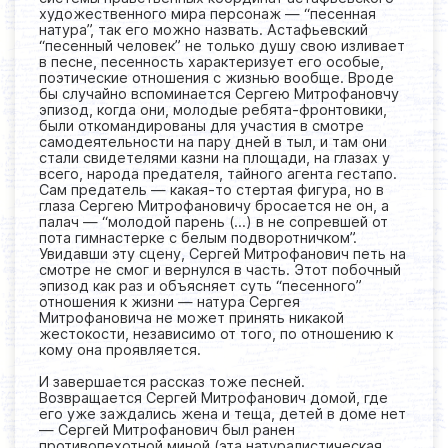
художественного мира персонаж — “песенная
натура”, так его можно назвать. Астафьевский
“песенный человек” не только душу свою изливает
в песне, песенность характеризует его особые,
поэтические отношения с жизнью вообще. Вроде
бы случайно вспоминается Сергею Митрофановчу
эпизод, когда они, молодые ребята-фронтовики,
были откомандированы для участия в смотре
самодеятельности на пару дней в тыл, и там они
стали свидетелями казни на площади, на глазах у
всего, народа предателя, тайного агента гестапо.
Сам предатель — какая-то стертая фигура, но в
глаза Сергею Митрофановичу бросается не он, а
палач — “молодой парень (…) в не сопревшей от
пота гимнастерке с белым подворотничком”.
Увидавши эту сцену, Сергей Митрофанович петь на
смотре не смог и вернулся в часть. Этот побочный
эпизод как раз и объясняет суть “песенного”
отношения к жизни — натура Сергея
Митрофановича не может принять никакой
жестокости, независимо от того, по отношению к
кому она проявляется.
И завершается рассказ тоже песней.
Возвращается Сергей Митрофанович домой, где
его уже заждались жена и теща, детей в доме нет
— Сергей Митрофанович был ранен
противопехотной миной (эта натуралистическая