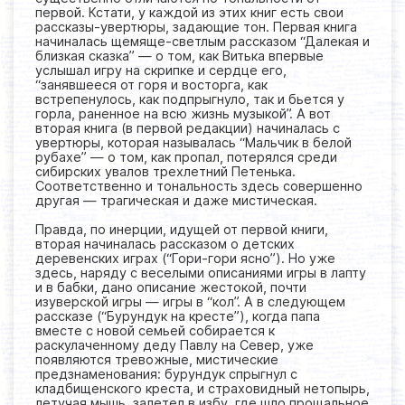
первой. Кстати, у каждой из этих книг есть свои
рассказы-увертюры, задающие тон. Первая книга
начиналась щемяще-светлым рассказом “Далекая и
близкая сказка” — о том, как Витька впервые
услышал игру на скрипке и сердце его,
“занявшееся от горя и восторга, как
встрепенулось, как подпрыгнуло, так и бьется у
горла, раненное на всю жизнь музыкой”. А вот
вторая книга (в первой редакции) начиналась с
увертюры, которая называлась “Мальчик в белой
рубахе” — о том, как пропал, потерялся среди
сибирских увалов трехлетний Петенька.
Соответственно и тональность здесь совершенно
другая — трагическая и даже мистическая.
Правда, по инерции, идущей от первой книги,
вторая начиналась рассказом о детских
деревенских играх (“Гори-гори ясно”). Но уже
здесь, наряду с веселыми описаниями игры в лапту
и в бабки, дано описание жестокой, почти
изуверской игры — игры в “кол”. А в следующем
рассказе (“Бурундук на кресте”), когда папа
вместе с новой семьей собирается к
раскулаченному деду Павлу на Север, уже
появляются тревожные, мистические
предзнаменования: бурундук спрыгнул с
кладбищенского креста, и страховидный нетопырь,
летучая мышь, залетел в избу, где шло прощальное