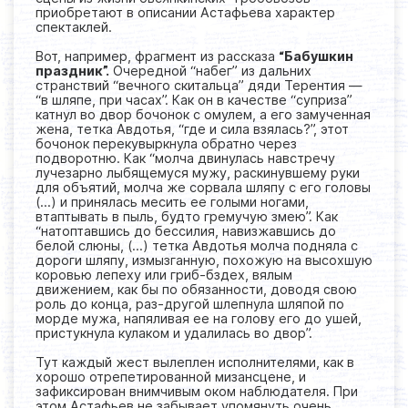
приобретают в описании Астафьева характер
спектаклей.
Вот, например, фрагмент из рассказа
“Бабушкин
праздник”.
Очередной “набег” из дальних
странствий “вечного скитальца” дяди Терентия —
“в шляпе, при часах”. Как он в качестве “суприза”
катнул во двор бочонок с омулем, а его замученная
жена, тетка Авдотья, “где и сила взялась?”, этот
бочонок перекувыркнула обратно через
подворотню. Как “молча двинулась навстречу
лучезарно лыбящемуся мужу, раскинувшему руки
для объятий, молча же сорвала шляпу с его головы
(…) и принялась месить ее голыми ногами,
втаптывать в пыль, будто гремучую змею”. Как
“натоптавшись до бессилия, навизжавшись до
белой слюны, (…) тетка Авдотья молча подняла с
дороги шляпу, измызганную, похожую на высохшую
коровью лепеху или гриб-бздех, вялым
движением, как бы по обязанности, доводя свою
роль до конца, раз-другой шлепнула шляпой по
морде мужа, напяливая ее на голову его до ушей,
пристукнула кулаком и удалилась во двор”.
Тут каждый жест вылеплен исполнителями, как в
хорошо отрепетированной мизансцене, и
зафиксирован внимчивым оком наблюдателя. При
этом Астафьев не забывает упомянуть очень