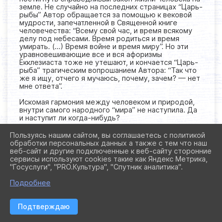
земле. Не случайно на последних страницах “Царь-
рыбы” Автор обращается за помощью к вековой
мудрости, запечатленной в Священной книге
человечества: “Всему свой час, и время всякому
делу под небесами. Время родиться и время
умирать. (…) Время войне и время миру”. Но эти
уравновешивающие все и вся афоризмы
Екклезиаста тоже не утешают, и кончается “Царь-
рыба” трагическим вопрошанием Автора: “Так что
же я ищу, отчего я мучаюсь, почему, зачем? — нет
мне ответа”.
Искомая гармония между человеком и природой,
внутри самого народного “мира” не наступила. Да
и наступит ли когда-нибудь?
Лад и разлад
Пользуясь нашим сайтом, вы соглашаетесь с политикой
обработки персональных данных а также с тем что наш
Однако проблема лада и разлада продолжает
веб-сайт и другие подключенные к веб-сайту сторонние
оставаться самой “болевой” точкой в
сервисы используют cookies такие как Яндекс Метрика,
размышлениях Виктора Астафьева о своем народе.
"Госуслуги", "PRO.Культура", "Спутник аналитика".
С наибольшей остротой писатель поставил ее в
двух, почти одновременно созданных
Подробнее
произведениях — в рассказе
“Жизнь прожить”
,
который увидел свет в сентябрьской книжке
“Нового мира” за 1985 год, и в романе
“Печальный
Подтверждаю
детектив”
, напечатанном в январском номере
журнала “Октябрь” за 1986 год.