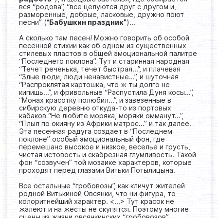
вся “родова”, “все целуются друг с другом и,
разморенные, добрые, ласковые, дружно поют
песни” (
“Бабушкин праздник”
)…
А сколько там песен! Можно говорить об особой
песенной стихии как об одном из существенных
стилевых пластов в общей эмоциональной палитре
“Последнего поклона”. Тут и старинная народная
“Течет реченька, течет быстрая…”, и плачевая
“Злые люди, люди ненавистные…”, и шуточная
“Распроклятая картошка, что ж ты долго не
кипишь…”, и фривольные “Распустила Дуня косы…”,
“Монах красотку полюбил…”, и завезенные в
сибирскую деревню откуда-то из портовых
кабаков “Не любите моряка, моряки омманут…”,
“Плыл по окияну из Африки матрос…” и так далее.
Эта песенная радуга создает в “Последнем
поклоне” особый эмоциональный фон, где
перемешано высокое и низкое, веселье и грусть,
чистая истовость и скабрезная глумливость. Такой
фон “созвучен” той мозаике характеров, которые
проходят перед глазами Витьки Потылицына.
Все остальные “гробовозы”, как кличут жителей
родной Витькиной Овсянки, что ни фигура, то
колоритнейший характер. <...> Тут красок не
жалеют и на жесты не скупятся. Поэтому многие
сцены из жизни овсянкинских “гробовозов”