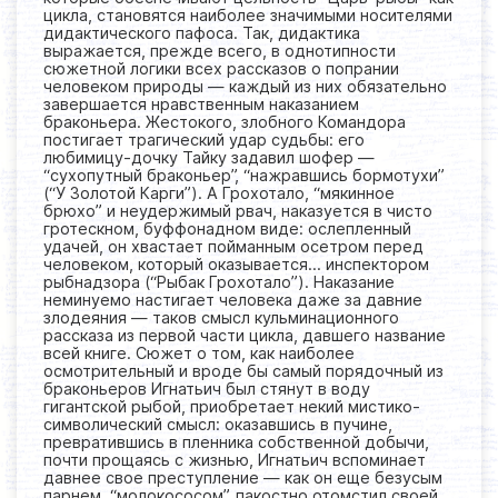
цикла, становятся наиболее значимыми носителями
дидактического пафоса. Так, дидактика
выражается, прежде всего, в однотипности
сюжетной логики всех рассказов о попрании
человеком природы — каждый из них обязательно
завершается нравственным наказанием
браконьера. Жестокого, злобного Командора
постигает трагический удар судьбы: его
любимицу-дочку Тайку задавил шофер —
“сухопутный браконьер”, “нажравшись бормотухи”
(“У Золотой Карги”). А Грохотало, “мякинное
брюхо” и неудержимый рвач, наказуется в чисто
гротескном, буффонадном виде: ослепленный
удачей, он хвастает пойманным осетром перед
человеком, который оказывается… инспектором
рыбнадзора (“Рыбак Грохотало”). Наказание
неминуемо настигает человека даже за давние
злодеяния — таков смысл кульминационного
рассказа из первой части цикла, давшего название
всей книге. Сюжет о том, как наиболее
осмотрительный и вроде бы самый порядочный из
браконьеров Игнатьич был стянут в воду
гигантской рыбой, приобретает некий мистико-
символический смысл: оказавшись в пучине,
превратившись в пленника собственной добычи,
почти прощаясь с жизнью, Игнатьич вспоминает
давнее свое преступление — как он еще безусым
парнем, “молокососом”, пакостно отомстил своей