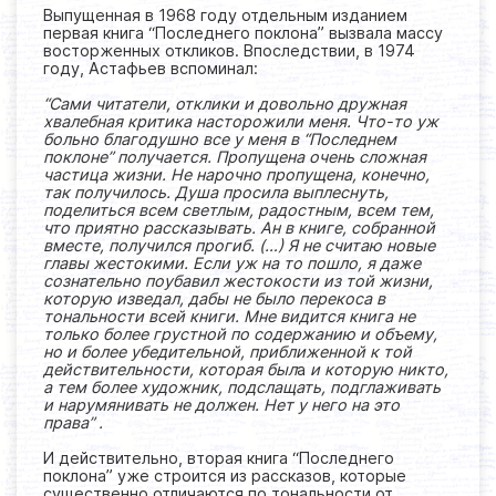
Выпущенная в 1968 году отдельным изданием
первая книга “Последнего поклона” вызвала массу
восторженных откликов. Впоследствии, в 1974
году, Астафьев вспоминал:
“Сами читатели, отклики и довольно дружная
хвалебная критика насторожили меня. Что-то уж
больно благодушно все у меня в “Последнем
поклоне” получается. Пропущена очень сложная
частица жизни. Не нарочно пропущена, конечно,
так получилось. Душа просила выплеснуть,
поделиться всем светлым, радостным, всем тем,
что приятно рассказывать. Ан в книге, собранной
вместе, получился прогиб. (…) Я не считаю новые
главы жестокими. Если уж на то пошло, я даже
сознательно поубавил жестокости из той жизни,
которую изведал, дабы не было перекоса в
тональности всей книги. Мне видится книга не
только более грустной по содержанию и объему,
но и более убедительной, приближенной к той
действительности, которая был
а
и которую никто,
а тем более художник, подслащать, подглаживать
и нарумянивать не должен. Нет у него на это
права” .
И действительно, вторая книга “Последнего
поклона” уже строится из рассказов, которые
существенно отличаются по тональности от