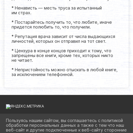
* Ненависть — месть труса за испытанный
им страх.
* Постарайтесь получить то, что любите, иначе
придется полюбить то, что получили.
* Репутация врача зависит от числа выдающихся
личностей, которых он отправил на тот свет.
* Цензура в конце концов приходит к тому, что
запрещены все книги, кроме тех, которых никто
не читает.
* Непристойность можно отыскать в любой книге,
за исключением телефонной.
Пользуясь нашим сайтом, вы соглашаетесь с политикой
обработки персональных данных а также с тем что наш
2026 Г. BIBLIOAST.RU
веб-сайт и другие подключенные к веб-сайту сторонние
ВХОД