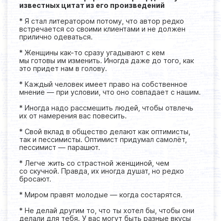
известных цитат из его произведений
* Я стал литератором потому, что автор редко
встречается со своими клиентами и не должен
прилично одеваться.
* Женщины как-то сразу угадывают с кем
мы готовы им изменить. Иногда даже до того, как
это придет нам в голову.
* Каждый человек имеет право на собственное
мнение — при условии, что оно совпадает с нашим.
* Иногда надо рассмешить людей, чтобы отвлечь
их от намерения вас повесить.
* Свой вклад в общество делают как оптимисты,
так и пессимисты. Оптимист придумал самолёт,
пессимист — парашют.
* Легче жить со страстной женщиной, чем
со скучной. Правда, их иногда душат, но редко
бросают.
* Миром правят молодые — когда состарятся.
* Не делай другим то, что ты хотел бы, чтобы они
делали для тебя. У вас могут быть разные вкусы