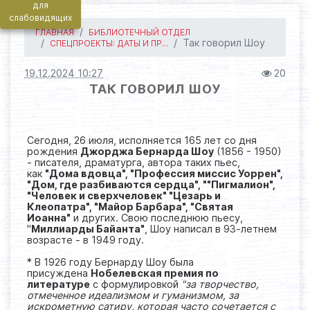
для
слабовидящих
ГЛАВНАЯ
БИБЛИОТЕЧНЫЙ ОТДЕЛ
Так говорил Шоу
СПЕЦПРОЕКТЫ: ДАТЫ И ПР...
19.12.2024 10:27
20
ТАК ГОВОРИЛ ШОУ
Сегодня, 26 июля, исполняется 165 лет со дня
рождения
Джорджа Бернарда Шоу
(1856 - 1950)
- писателя, драматурга, автора таких пьес,
как
"Дома вдовца", "Профессия миссис Уоррен",
"Дом, где разбиваются сердца", ""Пигмалион",
"Человек и сверхчеловек" "Цезарь и
Клеопатра", "Майор Барбара", "Святая
Иоанна"
и других. Свою последнюю пьесу,
"
Миллиарды Байанта"
, Шоу написал в 93-летнем
возрасте - в 1949 году.
* В 1926 году Бернарду Шоу была
присуждена
Нобелевская премия по
литературе
с формулировкой
"за творчество,
отмеченное идеализмом и гуманизмом, за
искрометную сатиру, которая часто сочетается с