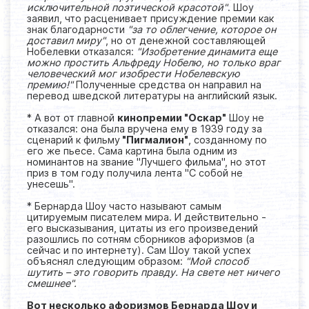
исключительной поэтической красотой"
. Шоу
заявил, что расценивает присуждение премии как
знак благодарности
"за то облегчение, которое он
доставил миру"
, но от денежной составляющей
Нобелевки отказался:
"Изобретение динамита еще
можно простить Альфреду Нобелю, но только враг
человеческий мог изобрести Нобелевскую
премию!"
Полученные средства он направил на
перевод шведской литературы на английский язык.
* А вот от главной
кинопремии "Оскар"
Шоу не
отказался: она была вручена ему в 1939 году за
сценарий к фильму
"Пигмалион"
, созданному по
его же пьесе. Сама картина была одним из
номинантов на звание "Лучшего фильма", но этот
приз в том году получила лента "С собой не
унесешь".
* Бернарда Шоу часто называют самым
цитируемым писателем мира. И действительно -
его высказывания, цитаты из его произведений
разошлись по сотням сборников афоризмов (а
сейчас и по интернету). Сам Шоу такой успех
объяснял следующим образом:
"Мой способ
шутить – это говорить правду. На свете нет ничего
смешнее".
Вот несколько афоризмов Бернарда Шоу и