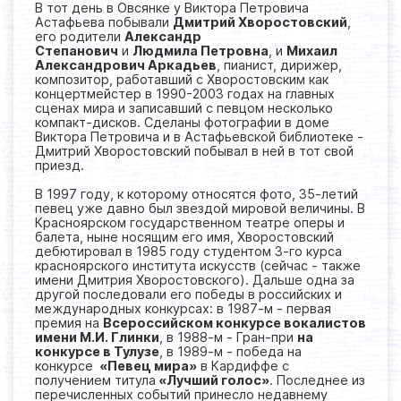
В тот день в Овсянке у Виктора Петровича
Астафьева побывали
Дмитрий Хворостовский
,
его родители
Александр
Степанович
и
Людмила Петровна
, и
Михаил
Александрович Аркадье
в
, пианист, дирижер,
композитор, работавший с Хворостовским как
концертмейстер в 1990-2003 годах на главных
сценах мира и записавший с певцом несколько
компакт-дисков. Сделаны фотографии в доме
Виктора Петровича и в Астафьевской библиотеке -
Дмитрий Хворостовский побывал в ней в тот свой
приезд.
В 1997 году, к которому относятся фото, 35-летий
певец уже давно был звездой мировой величины. В
Красноярском государственном театре оперы и
балета, ныне носящим его имя, Хворостовский
дебютировал в 1985 году студентом 3-го курса
красноярского института искусств (сейчас - также
имени Дмитрия Хворостовского). Дальше одна за
другой последовали его победы в российских и
международных конкурсах: в 1987-м - первая
премия на
Всероссийском конкурсе вокалистов
имени М.И. Глинки
, в 1988-м - Гран-при
на
конкурсе в Тулузе
, в 1989-м - победа на
конкурсе
«Певец мира»
в Кардиффе с
получением титула
«Лучший голос»
. Последнее из
перечисленных событий принесло недавнему