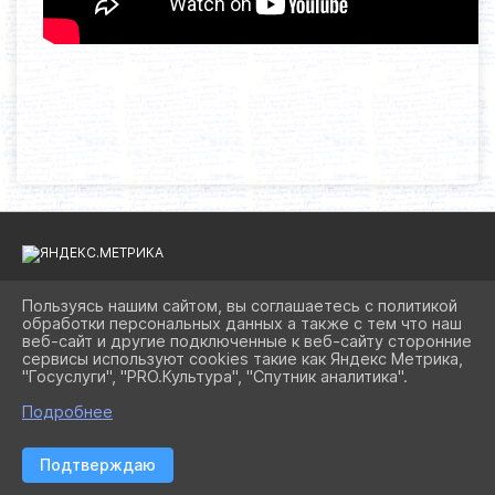
Пользуясь нашим сайтом, вы соглашаетесь с политикой
обработки персональных данных а также с тем что наш
2026 Г. BIBLIOAST.RU
веб-сайт и другие подключенные к веб-сайту сторонние
ВХОД
сервисы используют cookies такие как Яндекс Метрика,
КАРТА САЙТА
"Госуслуги", "PRO.Культура", "Спутник аналитика".
ПОЛИТИКА ОБРАБОТКИ ПЕРСОНАЛЬНЫХ ДАННЫХ
Подробнее
СДЕЛАНО НА KUBCMS
РАЗРАБОТКА И ПОДДЕРЖКА
Подтверждаю