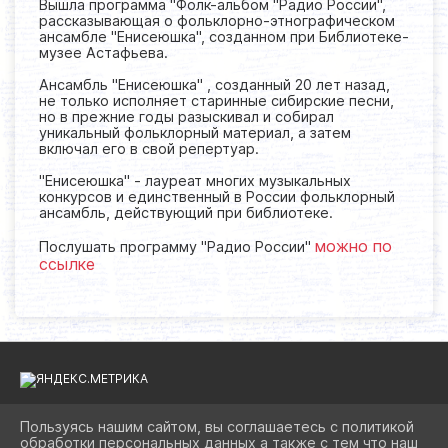
Вышла программа "Фолк-альбом "Радио России",
рассказывающая о фольклорно-этнографическом
ансамбле "Енисеюшка", созданном при Библиотеке-
музее Астафьева.
Ансамбль "Енисеюшка" , созданный 20 лет назад,
не только исполняет старинные сибирские песни,
но в прежние годы разыскивал и собирал
уникальный фольклорный материал, а затем
включал его в свой репертуар.
"Енисеюшка" - лауреат многих музыкальных
конкурсов и единственный в России фольклорный
ансамбль, действующий при библиотеке.
можно по
Послушать программу "Радио России"
ссылке
Пользуясь нашим сайтом, вы соглашаетесь с политикой
обработки персональных данных а также с тем что наш
2026 Г. BIBLIOAST.RU