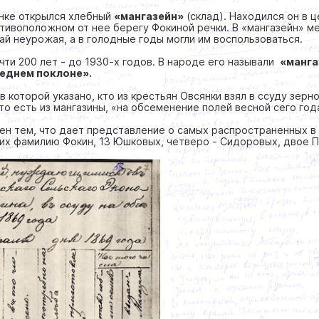
янке открылся хлебный
«мангазейн»
(склад). Находился он в 
отивоположном от нее берегу Фокиной речки. В «мангазейн» 
чай неурожая, а в голодные годы могли им воспользоваться.
чти 200 лет - до 1930-х годов. В народе его называли
«манга
еднем поклоне».
 в которой указано, кто из крестьян Овсянки взял в ссуду зерн
то есть из мангазины, «на обсеменение полей весной сего год
ен тем, что дает представление о самых распространенных в 
щих фамилию Фокин, 13 Юшковых, четверо - Сидоровых, двое