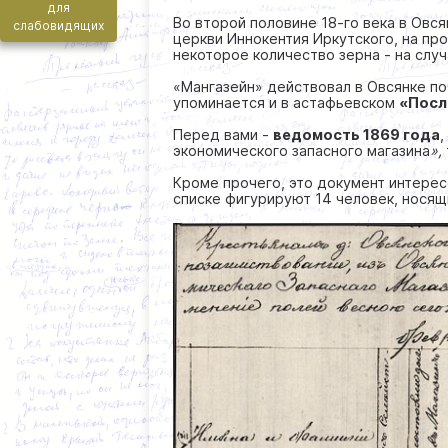
для
Во второй половине 18-го века в Овс
слабовидящих
церкви Иннокентия Иркутского, на пр
некоторое количество зерна - на слу
«Мангазейн» действовал в Овсянке по
упоминается и в астафьевском
«Посл
Перед вами -
ведомость 1869 года
,
экономического запасного магазина
»,
Кроме прочего, это документ интерес
списке фигурируют 14 человек, нося