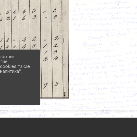
аботки
угие
cookies такие
налитика".