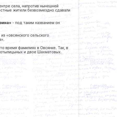
центре села, напротив нынешней
местные жители безвозмездно сдавали
зина»
- под таким названием он
о из «овсянского сельского
а».
то время фамилиях в Овсянке. Так, в
 Потылицыных и двое Шахматовых.