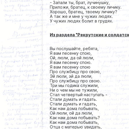
- Запали ты, брат, лучинушку,
Приложи, братец, к своему личику.
Хорошо, братец, твоему личику?
А так же и мне у чужих людях.
У чужих людях болит в грудях.
Из раздела "Рекрутские и солдатск
Вы послушайте, ребята,
Я вам песенку спою,
Ой, люли, да ой люли,
Я вам песенку спою.
Я вам песенку спою
Про службицу про свою,
Эй люли, эй да люли,
Про службицу про свою.
Три мы годика служили,
Ни о чем мы не тужили,
Стал четвертый наступать -
Стали думать и гадать.
Стали думать и гадать,
Как нам дома побывать,
Ой люли, ой да люли,
Как нам дома побывать?
Как нам дома побывать,
Отца с матерью увидать,