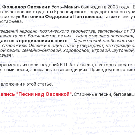
. Фольклор Овсянки и Усть-Маны
»
был издан в 2003 году. 
ых участвовали студенты Красноярского государственного ун
ских наук
Антонина Федоровна Пантелеева
. Также в книгу
 Астафьева.
ведений народно-поэтического творчества, записанных от 73
евяноста лет. Большинство из них – люди старшего поколения
ается в предисловии к книге
. -
Характерной особенностью 
. Старожилы Овсянки в один голос утверждают, что прежде ок
ой песни: семейно-бытовой, хороводной, игровой, шуточной,
овная»
.
агменты из произведений В.П. Астафьева, в которых писател
т сами песни, записанные в экспедициях. Приведем нескольк
 вложении к этой статье.
апись "Песни над Овсянкой"
.
Старинные песни, бытовавш