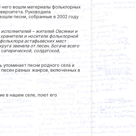
В него вошли материалы фольклорных
иверситета. Руководила
 вошли песни, собранные в 2002 году
 исполнителей – жителей Овсянки и
, хранители и носители фольклорной
фольклора астафьевских мест
руга звенела от песен. Богаче всего
 сатирической, солдатской,
ь упоминает песни родного села и
о песен разных жанров, включенных в
ие в нашем селе, поют его