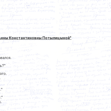
т Анны Константиновны Потылицыной"
авался.
ь?''
ого.
,
''
''
,
.