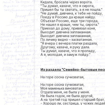
Кидала, бросала через ворота.
"Ты думал, казаче, что я сирота,
Пришел бы ты сватать, а я не пошла."
"Не думай, дивчина, к тебе не пойду,
Поеду в Россию да краше найду.
Объехал Россию, еще три города,
Не нашел я краше, чем ты, сирота."
Приехал до дому, привязал коня,
Выходит дивчина заплаканная.
Выходит дивчина заплаканная,
По личику видно – засватанная.
"Я вчера с вечера платки раздала,
Другому, казаче, я руку дала.
Ты думал, казаче, что я пропаду,
А я, молодая, и замуж пойду."
Из раздела "Семейно-бытовые пес
На горе сосна сучковатая,
На горе сосна сучковатая,
Моя маменька виноватая.
Отдала меня, не была у меня.
Не была годок, не была другой,
А на третий год пришел старший брат.
- Хорошо ли, сестрица, у чужих люде