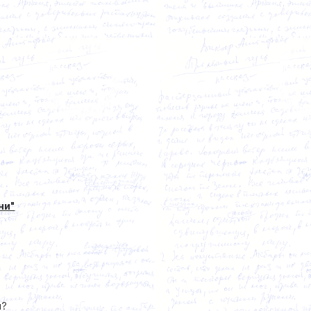
ни"
й?