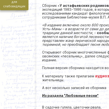
для
Сборник «
У астафьевских родников
слабовидящих
экспедиций 1983-1986 годов, в котор
исследованиями кандидат филологиче
сотрудниками Библиотеки-музея В.П.
«В издание включено около 600 произ
Усть-Маны – в возрасте от семи до д
традиции данной местности
, -
сообщ
является наличие богатой песенности
представлен жанр лирической народн
тюремной, но преобладает песня люб
Открывают сборник многочисленные фр
овсянских «песельниц», далее следую
издание.
Полная версия сборника находится во
аудиоз
К материалу также прилагаем
жительницы.
А вот несколько записей из сборника
Из раздела "Любовные песни"
В садочке гуляла, цветочки рвала,