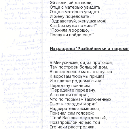
Эй люли, эй да люли,
Отца с матерью увидать.
Отца с матерью увидать
И жену поцеловать.
"Здравствуй, женушка моя!
Как без мужа пожила?"
"Пожила я хорошо,
Послужи пойди еще!"
Из раздела "Разбойничьи и тюремн
В Минусинске, ой, за протокой,
Там построен большой дом.
В воскресенье мать-старушка
К воротам тюрьмы пришла
И в платке родному сыну
Передачу принесла.
''Передайте передачу,
А то люди говорят,
Что по тюрьмам заключенных
Бьют и голодом морят''.
Надзиратель засмеялся,
Покачал сам головой:
''Твой Ванюша осужденный,
Позапрошлой ночью той
Его чехи расстреляли