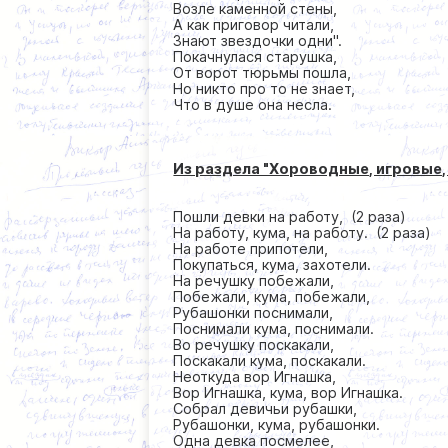
Возле каменной стены,
А как приговор читали,
Знают звездочки одни''.
Покачнулася старушка,
От ворот тюрьмы пошла,
Но никто про то не знает,
Что в душе она несла.
Из раздела "Хороводные, игровые,
Пошли девки на работу, (2 раза)
На работу, кума, на работу. (2 раза)
На работе припотели,
Покупаться, кума, захотели.
На речушку побежали,
Побежали, кума, побежали,
Рубашонки поснимали,
Поснимали кума, поснимали.
Во речушку поскакали,
Поскакали кума, поскакали.
Неоткуда вор Игнашка,
Вор Игнашка, кума, вор Игнашка.
Собрал девичьи рубашки,
Рубашонки, кума, рубашонки.
Одна девка посмелее,