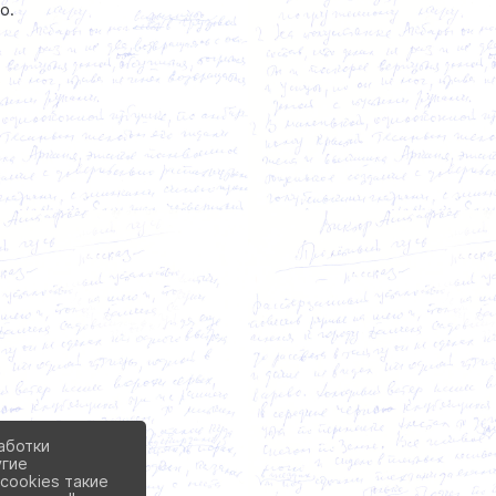
о.
аботки
угие
cookies такие