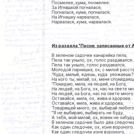
Посмелее, кума, посмелее.
За Игнашкой погналася,
Погналася, кума, погналася.
На Игнашку нарвалася,
Нарвалася, кума, нарвалася.
Из раздела "Песни, записанные о
В зеленом садочке канарейка пела,
Пела так уныло, ох, голос раздавался.
Пела так уныло, голос раздавался,
Молодой парнишка, ох, с милой расст
''Куда, милый, едешь, куда уезжаешь?
На кого ты, милай, ох, меня спокидаеш
''Покидаю, мила, на людей, на Бога,
На людей, на Бога, ох, нас на свете мн
На людей, на Бога, нас на свете много
Оставайся, мила, ох, жива и здорова.
Оставайся, мила, жива и здорова,
Товарищей много, ох, выбирай любого.
''Я не выбираю, выбирать не буду,
А тебя, мой милай, ох, вовек не забуду.
В зеленом садочке было два следочка
Как один следочек, ох, коня вороного
Как один следочек коня вороного,