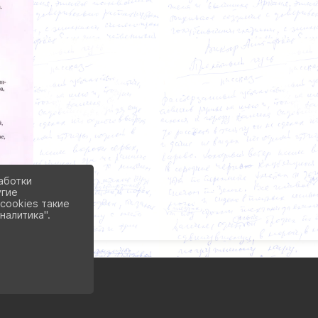
аботки
угие
cookies такие
налитика".