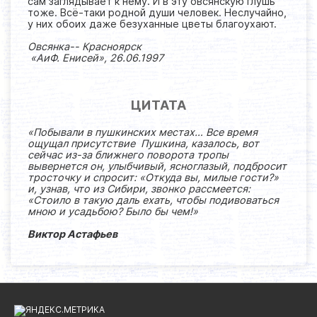
сам заглядывает к нему. И в эту овсянскую глушь
тоже. Всё-таки родной души человек. Неслучайно,
у них обоих даже безуханные цветы благоухают.
Овсянка-- Красноярск
«АиФ. Енисей», 26.06.1997
ЦИТАТА
«Побывали в пушкинских местах… Все время
ощущал присутствие Пушкина, казалось, вот
сейчас из-за ближнего поворота тропы
вывернется он, улыбчивый, ясноглазый, подбросит
тросточку и спросит: «Откуда вы, милые гости?»
и, узнав, что из Сибири, звонко рассмеется:
«Стоило в такую даль ехать, чтобы подивоваться
мною и усадьбою? Было бы чем!»
Виктор Астафьев