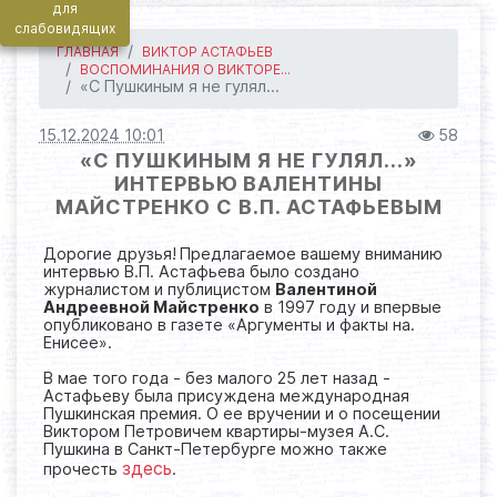
для
слабовидящих
ГЛАВНАЯ
ВИКТОР АСТАФЬЕВ
ВОСПОМИНАНИЯ О ВИКТОРЕ...
«С Пушкиным я не гулял...
15.12.2024 10:01
58
«С ПУШКИНЫМ Я НЕ ГУЛЯЛ...»
ИНТЕРВЬЮ ВАЛЕНТИНЫ
МАЙСТРЕНКО С В.П. АСТАФЬЕВЫМ
Дорогие друзья!
Предлагаемое вашему вниманию
интервью В.П. Астафьева было создано
журналистом и публицистом
Валентиной
Андреевной Майстренко
в 1997 году и впервые
опубликовано в газете «Аргументы и факты на.
Енисее».
В мае того года - без малого 25 лет назад -
Астафьеву была присуждена международная
Пушкинская премия. О ее вручении и о посещении
Виктором Петровичем квартиры-музея А.С.
Пушкина в Санкт-Петербурге можно также
здесь
прочесть
.