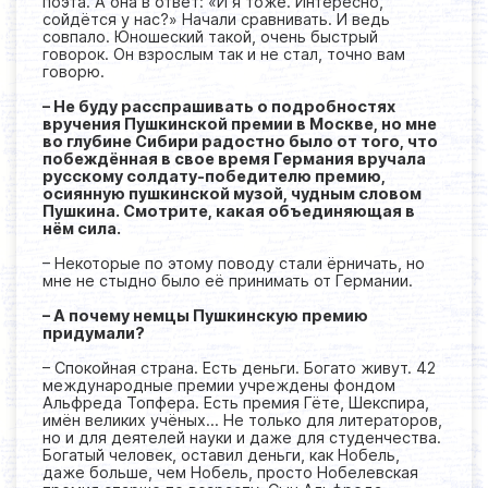
поэта. А она в ответ: «И я тоже. Интересно,
сойдётся у нас?» Начали сравнивать. И ведь
совпало. Юношеский такой, очень быстрый
говорок. Он взрослым так и не стал, точно вам
говорю.
– Не буду расспрашивать о подробностях
вручения Пушкинской премии в Москве, но мне
во глубине Сибири радостно было от того, что
побеждённая в свое время Германия вручала
русскому солдату-победителю премию,
осиянную пушкинской музой, чудным словом
Пушкина. Смотрите, какая объединяющая в
нём сила.
– Некоторые по этому поводу стали ёрничать, но
мне не стыдно было её принимать от Германии.
– А почему немцы Пушкинскую премию
придумали?
– Спокойная страна. Есть деньги. Богато живут. 42
международные премии учреждены фондом
Альфреда Топфера. Есть премия Гёте, Шекспира,
имён великих учёных… Не только для литераторов,
но и для деятелей науки и даже для студенчества.
Богатый человек, оставил деньги, как Нобель,
даже больше, чем Нобель, просто Нобелевская