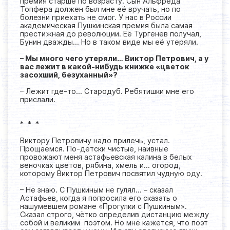
премия старше по возрасту. Сын Альфреда
Топфера должен был мне её вручать, но по
болезни приехать не смог. У нас в России
академическая Пушкинская премия была самая
престижная до революции. Её Тургенев получал,
Бунин дважды… Но в таком виде мы её утеряли.
– Мы много чего утеряли… Виктор Петрович, а у
вас лежит в какой-нибудь книжке «цветок
засохший, безуханный»?
– Лежит где-то… Стародуб. Ребятишки мне его
прислали.
* * *
Виктору Петровичу надо прилечь, устал.
Прощаемся. По-детски чистые, наивные
провожают меня астафьевская калина в белых
веночках цветов, рябина, хмель и… огород,
которому Виктор Петрович посвятил чудную оду.
– Не знаю. С Пушкиным не гулял… – сказал
Астафьев, когда я попросила его сказать о
нашумевшем романе «Прогулки с Пушкиным».
Сказал строго, чётко определив дистанцию между
собой и великим поэтом. Но мне кажется, что поэт