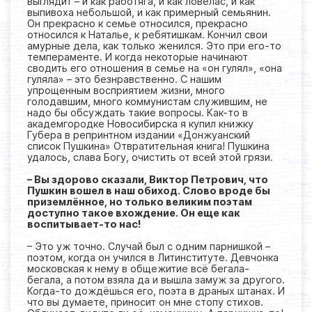
выглядит – и как работяга, и как ловелас, и как
выпивоха небольшой, и как примерный семьянин.
Он прекрасно к семье относился, прекрасно
относился к Наталье, к ребятишкам. Кончил свои
амурные дела, как только женился. Это при его-то
темпераменте. И когда некоторые начинают
сводить его отношения в семье на «он гулял», «она
гуляла» – это безнравственно. С нашим
упрощенным восприятием жизни, много
голодавшим, много коммунистам служившим, не
надо бы обсуждать такие вопросы. Как-то в
академгородке Новосибирска я купил книжку
Губера в репринтном издании «Донжуанский
список Пушкина» Отвратительная книга! Пушкина
удалось, слава Богу, очистить от всей этой грязи.
– Вы здорово сказали, Виктор Петрович, что
Пушкин вошел в наш обиход. Слово вроде бы
приземлённое, но только великим поэтам
доступно такое вхождение. Он еще как
воспитывает-то нас!
– Это уж точно. Случай был с одним парнишкой –
поэтом, когда он учился в Литинституте. Девчонка
московская к нему в общежитие всё бегала-
бегала, а потом взяла да и вышла замуж за другого.
Когда-то дождёшься его, поэта в драных штанах. И
что вы думаете, приносит он мне стопу стихов.