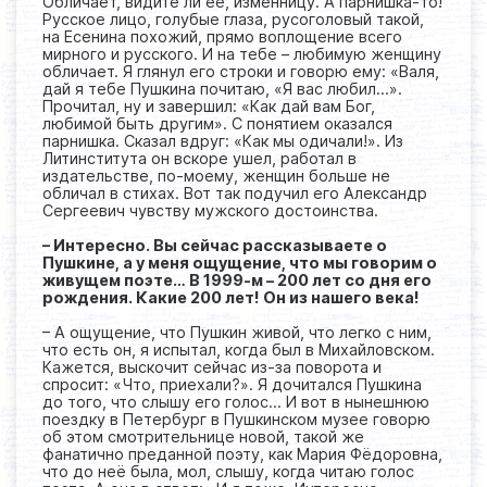
Обличает, видите ли её, изменницу. А парнишка-то!
Русское лицо, голубые глаза, русоголовый такой,
на Есенина похожий, прямо воплощение всего
мирного и русского. И на тебе – любимую женщину
обличает. Я глянул его строки и говорю ему: «Валя,
дай я тебе Пушкина почитаю, «Я вас любил...».
Прочитал, ну и завершил: «Как дай вам Бог,
любимой быть другим». С понятием оказался
парнишка. Сказал вдруг: «Как мы одичали!». Из
Литинститута он вскоре ушел, работал в
издательстве, по-моему, женщин больше не
обличал в стихах. Вот так подучил его Александр
Сергеевич чувству мужского достоинства.
– Интересно. Вы сейчас рассказываете о
Пушкине, а у меня ощущение, что мы говорим о
живущем поэте… В 1999-м – 200 лет со дня его
рождения. Какие 200 лет! Он из нашего века!
– А ощущение, что Пушкин живой, что легко с ним,
что есть он, я испытал, когда был в Михайловском.
Кажется, выскочит сейчас из-за поворота и
спросит: «Что, приехали?». Я дочитался Пушкина
до того, что слышу его голос… И вот в нынешнюю
поездку в Петербург в Пушкинском музее говорю
об этом смотрительнице новой, такой же
фанатично преданной поэту, как Мария Фёдоровна,
что до неё была, мол, слышу, когда читаю голос