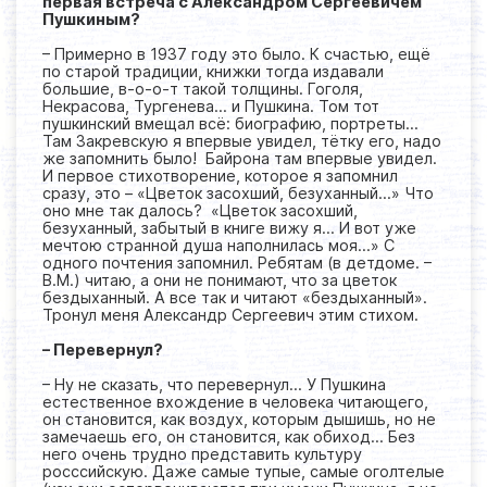
первая встреча с Александром Сергеевичем
Пушкиным?
– Примерно в 1937 году это было. К счастью, ещё
по старой традиции, книжки тогда издавали
большие, в-о-о-т такой толщины. Гоголя,
Некрасова, Тургенева… и Пушкина. Том тот
пушкинский вмещал всё: биографию, портреты…
Там Закревскую я впервые увидел, тётку его, надо
же запомнить было! Байрона там впервые увидел.
И первое стихотворение, которое я запомнил
сразу, это – «Цветок засохший, безуханный...» Что
оно мне так далось? «Цветок засохший,
безуханный, забытый в книге вижу я… И вот уже
мечтою странной душа наполнилась моя...» С
одного почтения запомнил. Ребятам (в детдоме. –
В.М.) читаю, а они не понимают, что за цветок
бездыханный. А все так и читают «бездыханный».
Тронул меня Александр Сергеевич этим стихом.
– Перевернул?
– Ну не сказать, что перевернул… У Пушкина
естественное вхождение в человека читающего,
он становится, как воздух, которым дышишь, но не
замечаешь его, он становится, как обиход... Без
него очень трудно представить культуру
росссийскую. Даже самые тупые, самые оголтелые