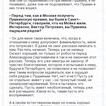
(как они остервениваются при имени Пушкина, я не
понимаю), даже они не подозревают, что Пушкин в
них тоже вошел.
– Перед тем, как в Москве получить
Пушкинскую премию, вы были в Санкт-
Петербурге, говорили, что на Мойке жили.
Интересно, Виктор Петрович, вы Пушкина
ощущали рядом?
– Он для меня такая величина, что, когда в
отношении к нему допускают фамильярность, меня
это потрясает. Я даже не смог рассказа написать о
нём. Раз пять начинал. Теперь уж не напишу.
Сюжет хороший, но только от робости перед
Александром Сергеевичем я так и не закончил этот
рассказ. Теперь его уже никогда не закончу. И
чувство благоговения, которое я испытывал к нему,
будучи в Петербурге, не позволяло и не позволяет
мне таким вопросом задаваться, как я ощущал
себя рядом с Пушкиным. Нет, нет и нет! Пусть уж
он отдельно живёт у нас – не тронутый гений, не
скомпрометированный. Хотя и пытались это
сделать. Пусть живёт необолганный, теперь уже
всё расчищено. Каков есть, таким пусть его
воспринимают.
А в своём естественном виде он очень хорошо