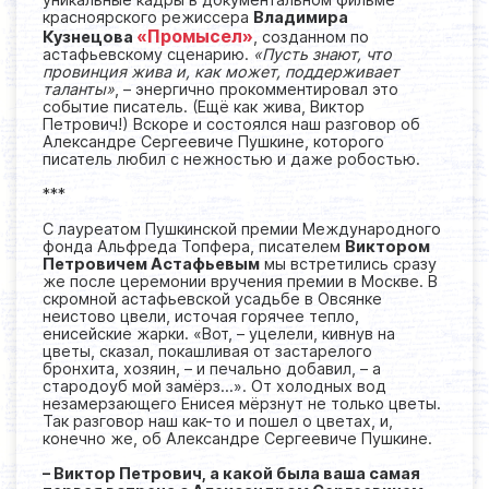
красноярского режиссера
Владимира
«Промысел»
Кузнецова
, созданном по
астафьевскому сценарию.
«Пусть знают, что
провинция жива и, как может, поддерживает
таланты»
, – энергично прокомментировал это
событие писатель. (Ещё как жива, Виктор
Петрович!) Вскоре и состоялся наш разговор об
Александре Сергеевиче Пушкине, которого
писатель любил с нежностью и даже робостью.
***
С лауреатом Пушкинской премии Международного
фонда Альфреда Топфера, писателем
Виктором
Петровичем Астафьевым
мы встретились сразу
же после церемонии вручения премии в Москве. В
скромной астафьевской усадьбе в Овсянке
неистово цвели, источая горячее тепло,
енисейские жарки. «Вот, – уцелели, кивнув на
цветы, сказал, покашливая от застарелого
бронхита, хозяин, – и печально добавил, – а
стародоуб мой замёрз...». От холодных вод
незамерзающего Енисея мёрзнут не только цветы.
Так разговор наш как-то и пошел о цветах, и,
конечно же, об Александре Сергеевиче Пушкине.
– Виктор Петрович, а какой была ваша самая