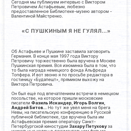
Сегодня мы публикуем интервью с Виктором
Петровичем Астафьевым, любезно
предоставленное Библиотеке-музею автором -
Валентиной Майстренко.
«С ПУШКИНЫМ Я НЕ ГУЛЯЛ...»
Об Астафьеве и Пушкине заставила заговорить
Германия. В конце мая 1997 года Виктору
Петровичу торжественно была вручена в Москве
Пушкинская премия. Вся изюминка была в том, что
то была награда немецкого фонда Альфреда
Топфера. И вот звоню я по просьбе редактора в
гостиницу «Будапешт», прямиком выхожу на
Виктора Петровича.
Он был ещё под впечатлением встречи в немецком
посольстве, на которое пришли московские
писатели
Фазиль Искандер, Игорь Волгин,
Андрей Битов
… Но тут же увёл меня на брега
Невы, на писательскую конференцию в Русской
публичной библиотеке, где вручена была им
Астафьевская премия оператору Санкт-
Петербургской киностудии
Захару Петухову
за
уникальные кадры в документальном фильме