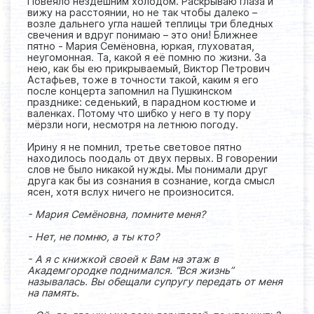
Повеяло нездешним холодом. Раскрываю глаза и
вижу на расстоянии, но не так чтобы далеко –
возле дальнего угла нашей теплицы три бледных
свечения и вдруг понимаю – это они! Ближнее
пятно - Мария Семёновна, юркая, глуховатая,
неугомонная. Та, какой я её помню по жизни. За
нею, как бы ею прикрываемый, Виктор Петрович
Астафьев, тоже в точности такой, каким я его
после концерта запомнил на Пушкинском
празднике: седенький, в парадном костюме и
валенках. Потому что шибко у него в ту пору
мёрзли ноги, несмотря на летнюю погоду.
Ирину я не помнил, третье световое пятно
находилось поодаль от двух первых. В говорении
слов не было никакой нужды. Мы понимали друг
друга как бы из сознания в сознание, когда смысл
ясен, хотя вслух ничего не произносится.
- Мария Семёновна, помните меня?
- Нет, не помню, а ты кто?
- А я с книжкой своей к Вам на этаж в
Академгородке поднимался. “Вся жизнь”
называлась. Вы обещали супругу передать от меня
на память.