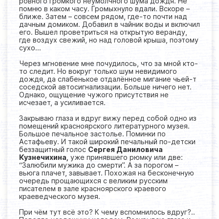
ровного громкого неумолчного шума дождя. Не
помню в каком часу. Громыхнуло вдали. Вскоре –
ближе. Затем – совсем рядом, где-то почти над
дачным домиком. Добавил в чайник воды и включил
его. Вышел проветриться на открытую веранду,
где воздух свежий, но над головой крыша, поэтому
сухо...
Через мгновение мне почудилось, что за мной кто-
то следит. Но вокруг только шум невидимого
дождя, да слабенькое отдалённое мигание чьей-т
соседской автосигнализации. Больше ничего нет.
Однако, ощущение чужого присутствия не
исчезает, а усиливается.
Закрываю глаза и вдруг вижу перед собой одно из
помещений красноярского литературного музея.
Большое печальное застолье. Поминки по
Астафьеву. И такой широкий печальный по-детски
беззащитный голос
Сергея Даниловича
Кузнечихина,
уже принявшего рюмку или две:
“Залюбили мужика до смерти”. А за порогом –
вьюга плачет, завывает. Похожая на бесконечную
очередь прощающихся с великим русским
писателем в зале красноярского краевого
краеведческого музея.
При чём тут всё это? К чему вспомнилось вдруг?..