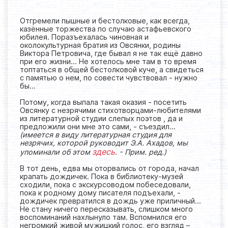
Отгремели пышные и бестолковые, как всегда,
казённые торжества по случаю астафьевского
юбилея. Поразъехалась чиновная и
околокультурная братия из Овсянки, родины
Виктора Петровича, где бывал я не так ещё давно
при его жизни… Не хотелось мне там в то время
топтаться в общей бестолковой куче, а свидеться
с памятью о нем, по совести чувствовал - нужно
бы…
Потому, когда выпала такая оказия - посетить
Овсянку с незрячими стихотворцами-любителями
из литературной студии слепых поэтов , да и
предложили они мне это сами, - съездил…
(имеется в виду литературная студия для
незрячих, которой руководит Э.А. Ахадов, мы
здесь
упоминали об этом
. - Прим. ред.)
В тот день, едва мы оторвались от города, начал
крапать дождичек. Пока в библиотеку-музей
сходили, пока с экскурсоводом побеседовали,
пока к родному дому писателя подъехали, -
дождичек превратился в дождь уже приличный…
Не стану ничего пересказывать, слишком много
воспоминаний нахлынуло там. Вспомнился его
негромкий живой мужицкий голос, его взгляд –