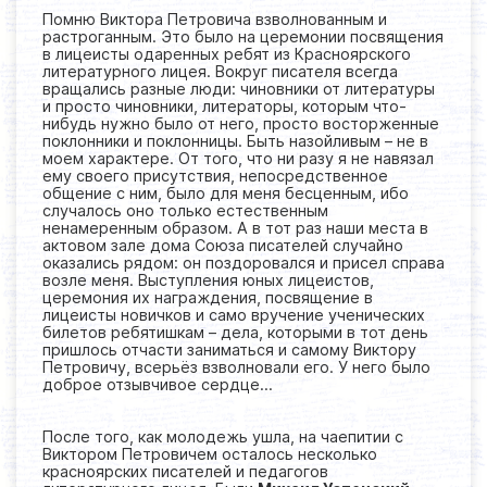
Помню Виктора Петровича взволнованным и
растроганным. Это было на церемонии посвящения
в лицеисты одаренных ребят из Красноярского
литературного лицея. Вокруг писателя всегда
вращались разные люди: чиновники от литературы
и просто чиновники, литераторы, которым что-
нибудь нужно было от него, просто восторженные
поклонники и поклонницы. Быть назойливым – не в
моем характере. От того, что ни разу я не навязал
ему своего присутствия, непосредственное
общение с ним, было для меня бесценным, ибо
случалось оно только естественным
ненамеренным образом. А в тот раз наши места в
актовом зале дома Союза писателей случайно
оказались рядом: он поздоровался и присел справа
возле меня. Выступления юных лицеистов,
церемония их награждения, посвящение в
лицеисты новичков и само вручение ученических
билетов ребятишкам – дела, которыми в тот день
пришлось отчасти заниматься и самому Виктору
Петровичу, всерьёз взволновали его. У него было
доброе отзывчивое сердце…
После того, как молодежь ушла, на чаепитии с
Виктором Петровичем осталось несколько
красноярских писателей и педагогов