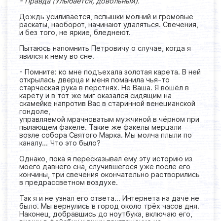
- Правда (Улыбается, довольный).
Дождь усиливается, вспышки молний и громовые
раскаты, наоборот, начинают удаляться. Свечения,
и без того, не яркие, бледнеют.
Пытаюсь напомнить Петровичу о случае, когда я
явился к нему во сне.
- Помните: ко мне подъехала золотая карета. В ней
открылась дверца и меня поманила чья-то
старческая рука в перстнях. Не Ваша. Я вошёл в
карету и в тот же миг оказался сидящим на
скамейке напротив Вас в старинной венецианской
гондоле,
управляемой мрачноватым мужчиной в чёрном при
пылающем факеле. Такие же факелы мерцали
возле собора Святого Марка. Мы молча плыли по
каналу… Что это было?
Однако, пока я пересказывал ему эту историю из
моего давнего сна, случившегося уже после его
кончины, три свечения окончательно растворились
в предрассветном воздухе.
Так я и не узнал его ответа… Интернета на даче не
было. Мы вернулись в город около трёх часов дня.
Наконец, добравшись до ноутбука, включаю его,