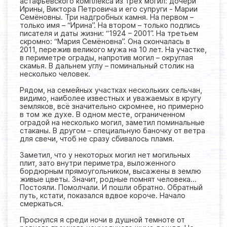
астафьевского комплекса из трёх могил: дочери
Ирины, Виктора Петровича и его супруги - Марии
Семёновны. Три надгробных камня. На первом –
только имя – “Ирина”. На втором – только подпись
писателя и даты жизни: “1924 – 2001”. На третьем
скромно: “Мария Семёновна”. Она скончалась в
2011, пережив великого мужа на 10 лет. На участке,
в периметре ограды, напротив могил – округлая
скамья. В дальнем углу – поминальный столик на
несколько человек.
Рядом, на семейных участках нескольких сельчан,
видимо, наиболее известных и уважаемых в кругу
земляков, всё значительно скромнее, но примерно
в том же духе. В одном месте, ограниченном
оградой на несколько могил, заметил поминальные
стаканы. В другом – специальную баночку от ветра
для свечи, чтоб не сразу сбивалось пламя.
Заметил, что у некоторых могил нет могильных
плит, зато внутри периметра, выложенного
бордюрным прямоугольником, высажены в землю
живые цветы. Значит, родные помнят человека…
Постояли. Помолчали. И пошли обратно. Обратный
путь, кстати, показался вдвое короче. Начало
смеркаться.
Проснулся я среди ночи в душной темноте от