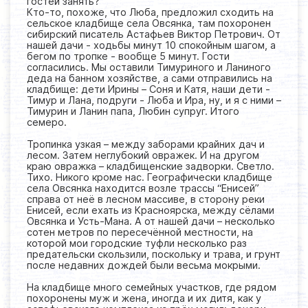
гостей занять?
Кто-то, похоже, что Люба, предложил сходить на
сельское кладбище села Овсянка, там похоронен
сибирский писатель Астафьев Виктор Петрович. От
нашей дачи - ходьбы минут 10 спокойным шагом, а
бегом по тропке - вообще 5 минут. Гости
согласились. Мы оставили Тимуриного и Ланиного
деда на банном хозяйстве, а сами отправились на
кладбище: дети Ирины – Соня и Катя, наши дети -
Тимур и Лана, подруги - Люба и Ира, ну, и я с ними –
Тимурин и Ланин папа, Любин супруг. Итого
семеро.
Тропинка узкая – между заборами крайних дач и
лесом. Затем неглубокий овражек. И на другом
краю овражка – кладбищенские задворки. Светло.
Тихо. Никого кроме нас. Географически кладбище
села Овсянка находится возле трассы “Енисей”
справа от неё в лесном массиве, в сторону реки
Енисей, если ехать из Красноярска, между сёлами
Овсянка и Усть-Мана. А от нашей дачи – несколько
сотен метров по пересечённой местности, на
которой мои городские туфли несколько раз
предательски скользили, поскольку и трава, и грунт
после недавних дождей были весьма мокрыми.
На кладбище много семейных участков, где рядом
похоронены муж и жена, иногда и их дитя, как у