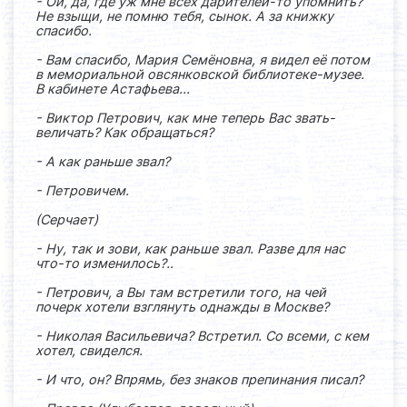
- Ой, да, где уж мне всех дарителей-то упомнить?
Не взыщи, не помню тебя, сынок. А за книжку
спасибо.
- Вам спасибо, Мария Семёновна, я видел её потом
в мемориальной овсянковской библиотеке-музее.
В кабинете Астафьева...
- Виктор Петрович, как мне теперь Вас звать-
величать? Как обращаться?
- А как раньше звал?
- Петровичем.
(Серчает)
- Ну, так и зови, как раньше звал. Разве для нас
что-то изменилось?..
- Петрович, а Вы там встретили того, на чей
почерк хотели взглянуть однажды в Москве?
- Николая Васильевича? Встретил. Со всеми, с кем
хотел, свиделся.
- И что, он? Впрямь, без знаков препинания писал?