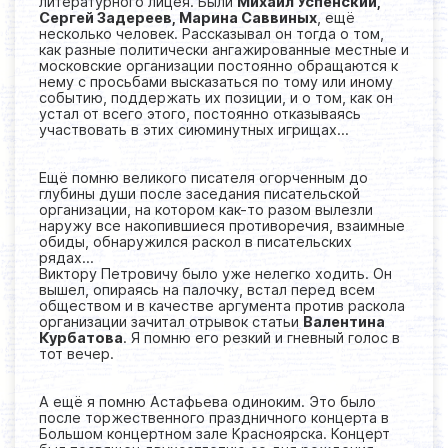
литературного лицея. Были
Михаил Успенский,
Сергей Задереев, Марина Саввиных
, ещё
несколько человек. Рассказывал он тогда о том,
как разные политически ангажированные местные и
московские организации постоянно обращаются к
нему с просьбами высказаться по тому или иному
событию, поддержать их позиции, и о том, как он
устал от всего этого, постоянно отказываясь
участвовать в этих сиюминутных игрищах…
Ещё помню великого писателя огорченным до
глубины души после заседания писательской
организации, на котором как-то разом вылезли
наружу все накопившиеся противоречия, взаимные
обиды, обнаружился раскол в писательских
рядах…
Виктору Петровичу было уже нелегко ходить. Он
вышел, опираясь на палочку, встал перед всем
обществом и в качестве аргумента против раскола
организации зачитал отрывок статьи
Валентина
Курбатова
. Я помню его резкий и гневный голос в
тот вечер.
А ещё я помню Астафьева одиноким. Это было
после торжественного праздничного концерта в
Большом концертном зале Красноярска. Концерт