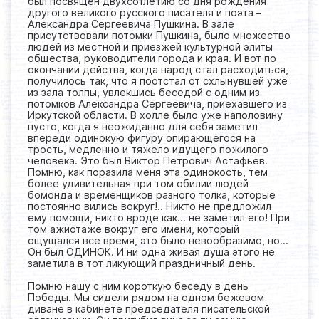
был посвящен двухсотлетию со дня рождения
другого великого русского писателя и поэта –
Александра Сергеевича Пушкина. В зале
присутствовали потомки Пушкина, было множество
людей из местной и приезжей культурной элиты
общества, руководители города и края. И вот по
окончании действа, когда народ стал расходиться,
получилось так, что я поотстал от схлынувшей уже
из зала толпы, увлекшись беседой с одним из
потомков Александра Сергеевича, приехавшего из
Иркутской области. В холле было уже наполовину
пусто, когда я неожиданно для себя заметил
впереди одинокую фигуру опирающегося на
трость, медленно и тяжело идущего пожилого
человека. Это был Виктор Петрович Астафьев.
Помню, как поразила меня эта одинокость, тем
более удивительная при том обилии людей
бомонда и временщиков разного толка, которые
постоянно вились вокруг!.. Никто не предложил
ему помощи, никто вроде как… не заметил его! При
том ажиотаже вокруг его имени, который
ощущался все время, это было невообразимо, но…
Он был ОДИНОК. И ни одна живая душа этого не
заметила в тот ликующий праздничный день.
Помню нашу с ним короткую беседу в день
Победы. Мы сидели рядом на одном бежевом
диване в кабинете председателя писательской