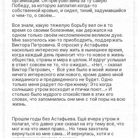
организации. Он пригубил вина за ту самую
Победу, за которую заплатил когда-то
собственной кровью, и сидел, тихий, задумавшийся
о чем-то, о своём…
Все знали, какую тяжелую борьбу вел он в то
время со своими болезнями, как держался на
одном только своём несломленном великом духе.
Мне захотелось как-то приободрить, поддержать
Виктора Петровича. Я спросил у Астафьева
насколько интересно ему жить в нынешнее время,
когда каждый день приносит что-то новое в жизнь
общества, страны и мира в целом. И вдруг услышал
в ответ совсем не то, что ожидал… «Нет, - сказал
Виктор Петрович, - Всё уже было в моей жизни и
ничего интересного или нового, кроме давно мной
ожиданного и предвиденного не будет. Одно
только меня радует по-прежнему: Это когда
солнышко утром восходит и птички поют…» И
столько было мудрого спокойствия в этих его
словах, что запомнились они мне с той поры на всю
жизнь.
Прошли годы без Астафьева. Ещё вчера утром я
полагал, что давно уже сказал на эту тему всё, что
мог и на что имел право... Но тема захотела
вернуться ко мне сама... И вернулась, хотя и с