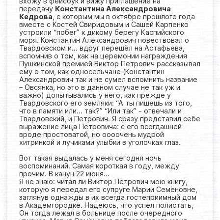
вхожу в фейсбук и вижу приглашение на
передачу
Константина Александровича
Кедрова
, с которым мы в октябре прошлого года
вместе с Костей Свиридовым и Сашей Карпенко
устроили “побег” к дикому берегу Каспийского
моря. Константин Александрович повествовал о
Твардовском и… вдруг перешёл на Астафьева,
вспомнив о том, как на церемонии награждения
Пушкинской премией Виктор Петрович рассказывал
ему о том, как односельчане (Константин
Александрович так и не сумел вспомнить название
– Овсянка, но это в данном случае не так уж и
важно) допытывались у него, как прежде у
Твардовского его земляки: “А ты пишешь из того,
что в памяти или… так?” “Или так” - отвечали и
Твардовский, и Петрович. Я сразу представил себе
выражение лица Петровича: с его всегдашней
вроде простоватой, но оооочень мудрой
хитринкой и лучиками улыбки в уголочках глаз.
Вот такая выдалась у меня сегодня ночь
воспоминаний. Самая короткая в году, между
прочим. В канун 22 июня…
Я не знаю: читал ли Виктор Петрович мою книгу,
которую я передал его супруге Марии Семёновне,
заглянув однажды в их всегда гостеприимный дом
в Академгородке. Надеюсь, что успел полистать,
Он тогда лежал в больнице после очередного