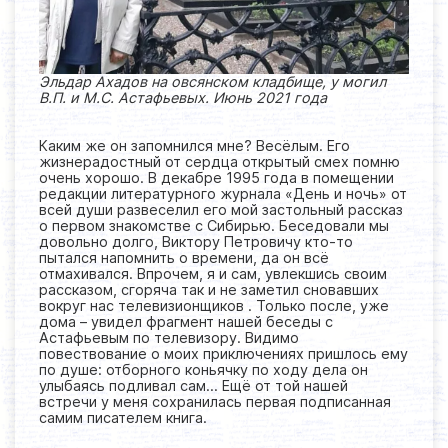
Эльдар Ахадов на овсянском кладбище, у могил
В.П. и М.С. Астафьевых. Июнь 2021 года
Каким же он запомнился мне? Весёлым. Его
жизнерадостный от сердца открытый смех помню
очень хорошо. В декабре 1995 года в помещении
редакции литературного журнала «День и ночь» от
всей души развеселил его мой застольный рассказ
о первом знакомстве с Сибирью. Беседовали мы
довольно долго, Виктору Петровичу кто-то
пытался напомнить о времени, да он всё
отмахивался. Впрочем, я и сам, увлекшись своим
рассказом, сгоряча так и не заметил сновавших
вокруг нас телевизионщиков . Только после, уже
дома – увидел фрагмент нашей беседы с
Астафьевым по телевизору. Видимо
повествование о моих приключениях пришлось ему
по душе: отборного коньячку по ходу дела он
улыбаясь подливал сам… Ещё от той нашей
встречи у меня сохранилась первая подписанная
самим писателем книга.