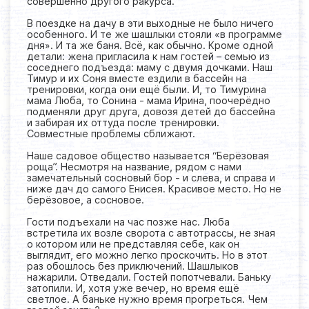
совершенно другого ракурса.
В поездке на дачу в эти выходные не было ничего
особенного. И те же шашлыки стояли «в программе
дня». И та же баня. Всё, как обычно. Кроме одной
детали: жена пригласила к нам гостей – семью из
соседнего подъезда: маму с двумя дочками. Наш
Тимур и их Соня вместе ездили в бассейн на
тренировки, когда они ещё были. И, то Тимурина
мама Люба, то Сонина - мама Ирина, поочерёдно
подменяли друг друга, довозя детей до бассейна
и забирая их оттуда после тренировки.
Совместные проблемы сближают.
Наше садовое общество называется “Берёзовая
роща”. Несмотря на название, рядом с нами
замечательный сосновый бор - и слева, и справа и
ниже дач до самого Енисея. Красивое место. Но не
берёзовое, а сосновое.
Гости подъехали на час позже нас. Люба
встретила их возле сворота с автотрассы, не зная
о котором или не представляя себе, как он
выглядит, его можно легко проскочить. Но в этот
раз обошлось без приключений. Шашлыков
нажарили. Отведали. Гостей попотчевали. Баньку
затопили. И, хотя уже вечер, но время ещё
светлое. А баньке нужно время прогреться. Чем