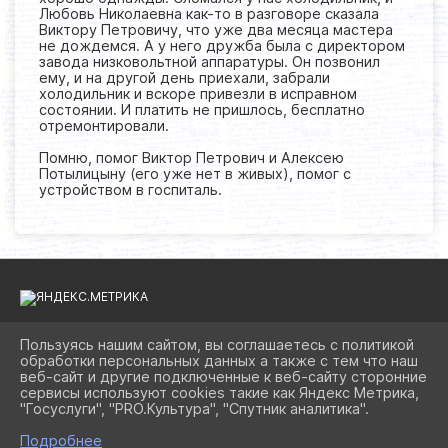
Любовь Николаевна как-то в разговоре сказала
Виктору Петровичу, что уже два месяца мастера
не дождемся. А у него дружба была с директором
завода низковольтной аппаратуры. Он позвонил
ему, и на другой день приехали, забрали
холодильник и вскоре привезли в исправном
состоянии. И платить не пришлось, бесплатно
отремонтировали.
Помню, помог Виктор Петрович и Алексею
Потылицыну (его уже нет в живых), помог с
устройством в госпиталь.
Пользуясь нашим сайтом, вы соглашаетесь с политикой
обработки персональных данных а также с тем что наш
2026 Г. BIBLIOAST.RU
веб-сайт и другие подключенные к веб-сайту сторонние
ВХОД
сервисы используют cookies такие как Яндекс Метрика,
КАРТА САЙТА
"Госуслуги", "PRO.Культура", "Спутник аналитика".
ПОЛИТИКА ОБРАБОТКИ ПЕРСОНАЛЬНЫХ ДАННЫХ
Подробнее