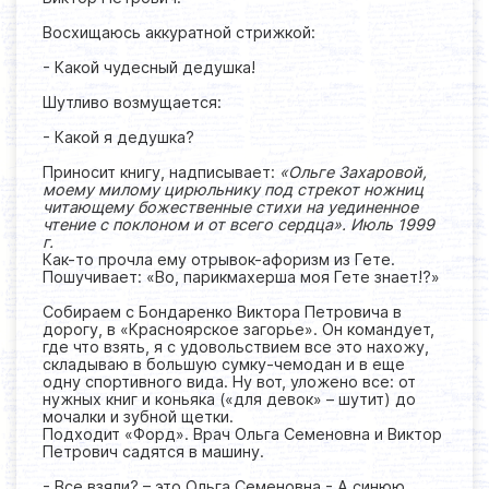
Восхищаюсь аккуратной стрижкой:
- Какой чудесный дедушка!
Шутливо возмущается:
- Какой я дедушка?
Приносит книгу, надписывает:
«Ольге Захаровой,
моему милому цирюльнику под стрекот ножниц
читающему божественные стихи на уединенное
чтение с поклоном и от всего сердца». Июль 1999
г.
Как-то прочла ему отрывок-афоризм из Гете.
Пошучивает: «Во, парикмахерша моя Гете знает!?»
Собираем с Бондаренко Виктора Петровича в
дорогу, в «Красноярское загорье». Он командует,
где что взять, я с удовольствием все это нахожу,
складываю в большую сумку-чемодан и в еще
одну спортивного вида. Ну вот, уложено все: от
нужных книг и коньяка («для девок» – шутит) до
мочалки и зубной щетки.
Подходит «Форд». Врач Ольга Семеновна и Виктор
Петрович садятся в машину.
- Все взяли? – это Ольга Семеновна.- А синюю