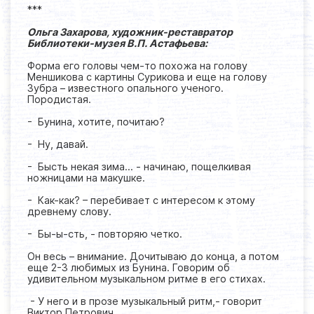
***
Ольга Захарова, художник-реставратор
Библиотеки-музея В.П. Астафьева:
Форма его головы чем-то похожа на голову
Меншикова с картины Сурикова и еще на голову
Зубра – известного опального ученого.
Породистая.
- Бунина, хотите, почитаю?
- Ну, давай.
- Бысть некая зима… - начинаю, пощелкивая
ножницами на макушке.
- Как-как? – перебивает с интересом к этому
древнему слову.
- Бы-ы-сть, - повторяю четко.
Он весь – внимание. Дочитываю до конца, а потом
еще 2-3 любимых из Бунина. Говорим об
удивительном музыкальном ритме в его стихах.
- У него и в прозе музыкальный ритм,- говорит
Виктор Петрович.