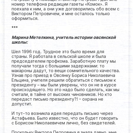
номер телефона редакции газеты «Комок». Я
поехала к ним, а они уже договорились обо всем с
Виктором Петровичем, и мне осталось только
оформиться.
***
Марина Метелкина, учитель истории овсянской
школы:
Шел 1996 год. Трудное это было время для
страны. Я работала в сельской школе и была
председателем профкома. Заработную плату мы
получали тогда с большими задержками: то
макароны дадут, то вещи сомнительного качества.
Узнав про приезд в Овсянку Бориса Николаевича
Ельцина, учителя решили обратиться с письмом к
президенту – мы были уверены, что он не в курсе
происходящего. Но это надо было сделать, как мы
считали, в тайне от высоких чиновников. Но кто
передаст письмо президенту?! – охрана не
допустит.
И тут-то возникла идея передать письмо через
Астафьева. Было известно, что он будет говорить
с Борисом Николаевичем лично, без свидетелей.
Поскольку Виктора Петровича я знала давно, мне