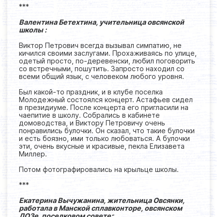
***
Валентина Бетехтина, учительница овсянской
школы :
Виктор Петрович всегда вызывал симпатию, не
кичился своими заслугами. Прохаживаясь по улице,
одетый просто, по-деревенски, любил поговорить
со встречными, пошутить. Запросто находил со
всеми общий язык, с человеком любого уровня.
Был какой-то праздник, и в клубе поселка
Молодежный состоялся концерт. Астафьев сидел
в президиуме. После концерта его пригласили на
чаепитие в школу. Собрались в кабинете
домоводства, и Виктору Петровичу очень
понравились булочки. Он сказал, что такие булочки
и есть боязно, ими только любоваться. А булочки
эти, очень вкусные и красивые, пекла Елизавета
Миллер.
Потом фотографировались на крыльце школы.
***
Екатерина Вычужанина, жительница Овсянки,
работала в Манской сплавконторе, овсянском
ДОЗе, поселковом совете:
: