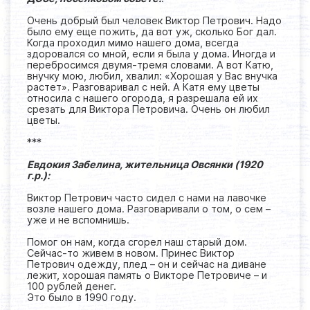
Очень добрый был человек Виктор Петрович. Надо
было ему еще пожить, да вот уж, сколько Бог дал.
Когда проходил мимо нашего дома, всегда
здоровался со мной, если я была у дома. Иногда и
перебросимся двумя-тремя словами. А вот Катю,
внучку мою, любил, хвалил: «Хорошая у Вас внучка
растет». Разговаривал с ней. А Катя ему цветы
относила с нашего огорода, я разрешала ей их
срезать для Виктора Петровича. Очень он любил
цветы.
***
Евдокия Забелина, жительница Овсянки (1920
г.р.):
Виктор Петрович часто сидел с нами на лавочке
возле нашего дома. Разговаривали о том, о сем –
уже и не вспомнишь.
Помог он нам, когда сгорел наш старый дом.
Сейчас-то живем в новом. Принес Виктор
Петрович одежду, плед – он и сейчас на диване
лежит, хорошая память о Викторе Петровиче – и
100 рублей денег.
Это было в 1990 году.