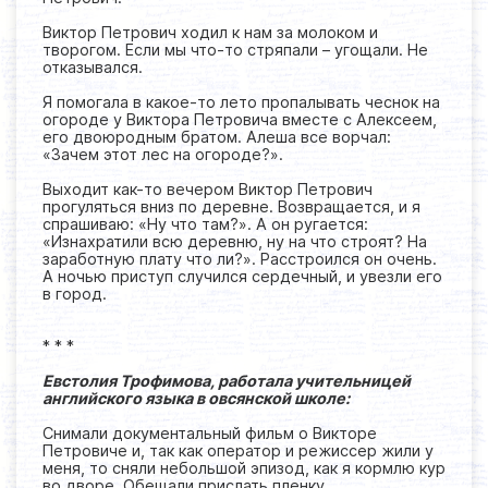
Виктор Петрович ходил к нам за молоком и
творогом. Если мы что-то стряпали – угощали. Не
отказывался.
Я помогала в какое-то лето пропалывать чеснок на
огороде у Виктора Петровича вместе с Алексеем,
его двоюродным братом. Алеша все ворчал:
«Зачем этот лес на огороде?».
Выходит как-то вечером Виктор Петрович
прогуляться вниз по деревне. Возвращается, и я
спрашиваю: «Ну что там?». А он ругается:
«Изнахратили всю деревню, ну на что строят? На
заработную плату что ли?». Расстроился он очень.
А ночью приступ случился сердечный, и увезли его
в город.
* * *
Евстолия Трофимова, работала учительницей
английского языка в овсянской школе:
Снимали документальный фильм о Викторе
Петровиче и, так как оператор и режиссер жили у
меня, то сняли небольшой эпизод, как я кормлю кур
во дворе. Обещали прислать пленку.