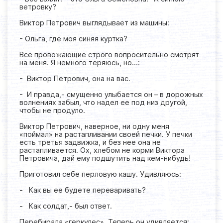
ветровку?
Виктор Петрович выглядывает из машины:
- Ольга, где моя синяя куртка?
Все провожающие строго вопросительно смотрят
на меня. Я немного теряюсь, но…:
- Виктор Петрович, она на вас.
- И правда,- смущенно улыбается он – в дорожных
волнениях забыл, что надел ее под низ другой,
чтобы не продуло.
Виктор Петрович, наверное, ни одну меня
«поймал» на растапливании своей печки. У печки
есть третья задвижка, и без нее она не
растапливается. Ох, хлебом не корми Виктора
Петровича, дай ему подшутить над кем-нибудь!
Приготовил себе перловую кашу. Удивляюсь:
- Как вы ее будете переваривать?
- Как солдат,- был ответ.
Перебирала «геркулес». Теперь он удивляется: