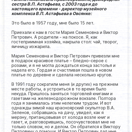
сестра В.П. Астафьева, с 2003 года и до
настоящего времени - директор музейного
комплекса В.П. Астафьева в Овсянке:
Это было в 1957 году, мне было 15 лет.
Приехали к нам в гости Мария Семеновна и Виктор
Петрович. А родители - на покосе. Я, как
гостеприимная хозяйка, накрыла стол: чай, творог,
яичницу изжарила.
Мария Семеновна и Виктор Петрович привезли мне
в подарок красивое платье – бледно-серое с
розами, и я не могла дождаться конца застолья и
надела его. Гордая и счастливая пошла в новом
платье по деревне и сделала несколько кругов.
В 1991 году сократили меня (и других) на прежнем
месте работы, а устроиться в то время было
некуда. Пришлось заняться торговлей книгами и
газетами на железнодорожном вокзале. Полтора
года я занималась этим нелегким трудом. И вот
однажды зимой наш красноярский скульптор В.А.
Зеленов, собравшись на дачу, увидел, как я
мерзну, пританцовывая от холода возле книг и
газет, и, разговорившись, посочувствовал мне не
только словом, но и делом. Он обратился к Виктору
Петровичу о помощи. И Виктор Петрович дал мне