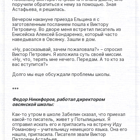
поручили обратиться к нему за помощью. Зная
Астафьева, я решилась.
Вечером накануне приезда Ельцина я с
заготовленным посланием пошла к Виктору
Петровичу. Во дворе меня встретил писатель из
Енисейска Алексей Бондаренко, который часто
наведывался в Овсянку. Зашли в дом.
«Ну, рассказывай, зачем пожаловала?» – спросил
Виктор Петрович. Я изложила суть своей миссии.
«Ну, что, терять мне нечего. Передам. А то кто за
вас вступится?»
Долго мы еще обсуждали проблемы школы.
***
Федор Никифоров, работал директором
овсянской школы:
Как-то утром в школе Забелин сказал, что приехал
какой-то писатель, живет у Потылицыных. Я
отправил искать его и пригласить на встречу Иду
Романовну – учительницу немецкого языка. Она его
нашла, пригласила. Писателя звали Виктор
Петрович Астафьев.