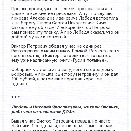
Прошло время, уже по телевизору показали этот
фильм, а все мне не присылают. А тут по случаю
приезда Александра Ивановича Лебедя встретила
я на берегу Енисея Сергея Николаевича Кима.
Сказала ему об этом. И вскоре Виктор Петрович
сам принес эту пленку. А про Лебедя сказал, что он
добрый мужик и толковый.
Виктор Петрович обедал у нас не один раз.
Разговаривал с моим внуком Ромкой. Ромка бывал у
него в гостях, и Виктор Петрович как-то принес
ему уже надписанную книгу «Гуси в полынье».
Собирали мы деньги по селу, когда сгорел дом у
Бобровых. Я пришла к Виктору Петровичу, и он дал
100 рублей, а потом еще передал хорошее
одеяло.
* * *
Любовь и Николай Ярославцевы, жители Овсянки,
работали на овсянском ДОЗе:
Бывал у нас Виктор Петрович, правда, не часто.
Чай пили, беседовали, песни пели. Помог он нам
хорошо однажды. Сломался у нас холодильник, и