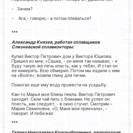
- Зачем?
- Ага,- говорю,- а потом плеваться?
***
Александр Князев, работал сплавщиков
Слизневской сплавконторы:
Купил Виктор Петрович дом у Виктора Юшкова.
Пришел ко мне: «Сашка, - он меня так называл, - я
буду такую же печь класть, как у тебя». И стал он
ее измерять. Всю обмерил. Потом мы ездили с ним
на «Волге», возили глину для печки.
Помогал еще ему воду провести на усадьбу.
Как-то Марья моя блины пекла. Виктор Петрович
заходит. Сели чай пить с блинами. Не успел он
поесть, как следует, - в окно стучат. Смотрим –
Мария Семеновна. «О, Маня моя приехала», -
говорит. И побежал
***
Галина Николаевна Краснобровкина, двоюродная