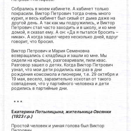
Собрались в моем кабинете. А кабинет только
покрасили. Виктор Петрович тогда очень много
курил, и весь кабинет был сизый от дыма даже на
другой день. А так как мы подружились, и Виктор
Петрович стал часто заходить и в школу, и ко мне
домой, я сказал ему. А он: «Да я пытался бросить –
никак». А когда зашел через несколько дней, вдруг
говорит, что бросил.
Виктор Петрович и Мария Семеновна
возвращались с кладбища и зашли ко мне. Мы
сидели на крыльце, разговаривали, пили квас.
Разговор зашел о детях. Когда Виктор Петрович
узнал, что мои дети родились как раз в дни
рождения комсомола и пионерии, т.е. 29 октября и
19 мая, весело, заразительно хохотал от такого
совпадения, что у партийного человека и дети
родились в партийные дни.
* * *
Е
катерина Потылицына, жительница Овсянки
(1923 г.р.)
Простой человек и умная голова был Виктор
Петрович.