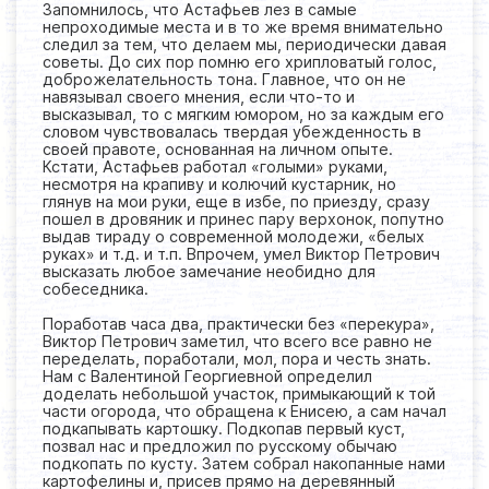
Запомнилось, что Астафьев лез в самые
непроходимые места и в то же время внимательно
следил за тем, что делаем мы, периодически давая
советы. До сих пор помню его хрипловатый голос,
доброжелательность тона. Главное, что он не
навязывал своего мнения, если что-то и
высказывал, то с мягким юмором, но за каждым его
словом чувствовалась твердая убежденность в
своей правоте, основанная на личном опыте.
Кстати, Астафьев работал «голыми» руками,
несмотря на крапиву и колючий кустарник, но
глянув на мои руки, еще в избе, по приезду, сразу
пошел в дровяник и принес пару верхонок, попутно
выдав тираду о современной молодежи, «белых
руках» и т.д. и т.п. Впрочем, умел Виктор Петрович
высказать любое замечание необидно для
собеседника.
Поработав часа два, практически без «перекура»,
Виктор Петрович заметил, что всего все равно не
переделать, поработали, мол, пора и честь знать.
Нам с Валентиной Георгиевной определил
доделать небольшой участок, примыкающий к той
части огорода, что обращена к Енисею, а сам начал
подкапывать картошку. Подкопав первый куст,
позвал нас и предложил по русскому обычаю
подкопать по кусту. Затем собрал накопанные нами
картофелины и, присев прямо на деревянный