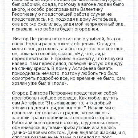
был рабочий, среда, поэтому в вагоне людей было
много, и особо расспрашивать Валентину
Георгиевну о предстоящей работе случая не
представилось, но, подходя к дому Астафьева,
она все же сжалилась, видя мой напряженный вид,
и сказала, что работа будет огородная.
Виктор Петрович встретил нас с улыбкой, был он
свеж, бодр и расположен к общению. Оглядев
меня с ног до головы, а я был одет во все светлое,
он, покачав головой, сказал: «Ну, что, айда
переодеваться». Я прошел в комнату, что из кухни
налево, там переоделся, повесив чистую одежду
на спинку кресла. В доме у Астафьева бывать
приходилась нечасто, поэтому любопытно было
осмотреть подробно все, но времени не было, сам
хозяин уже был в «поле».
Огород Виктора Петровича представлял собой
прелюбопытнейшее зрелище. Как любил шутить
сам Астафьев: "Я выращиваю то, что добрый
хозяин на десять рядов выполет". Начали мы с
прополки центральных грядок, затем сквозь
заросли травы пробились к северной стороне.
Работали все втроем в охотку, с удовольствием,
обмениваясь шутками-прибаутками или делясь
дачно-садовым опытом. День выдался жарким, и я,
спросив разрешение дамы, разделся по пояс,