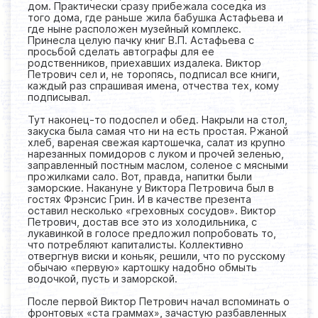
дом. Практически сразу прибежала соседка из
того дома, где раньше жила бабушка Астафьева и
где ныне расположен музейный комплекс.
Принесла целую пачку книг В.П. Астафьева с
просьбой сделать автографы для ее
родственников, приехавших издалека. Виктор
Петрович сел и, не торопясь, подписал все книги,
каждый раз спрашивая имена, отчества тех, кому
подписывал.
Тут наконец-то подоспел и обед. Накрыли на стол,
закуска была самая что ни на есть простая. Ржаной
хлеб, вареная свежая картошечка, салат из крупно
нарезанных помидоров с луком и прочей зеленью,
заправленный постным маслом, соленое с мясными
прожилками сало. Вот, правда, напитки были
заморские. Накануне у Виктора Петровича был в
гостях Фрэнсис Грин. И в качестве презента
оставил несколько «греховных сосудов». Виктор
Петрович, достав все это из холодильника, с
лукавинкой в голосе предложил попробовать то,
что потребляют капиталисты. Коллективно
отвергнув виски и коньяк, решили, что по русскому
обычаю «первую» картошку надобно обмыть
водочкой, пусть и заморской.
После первой Виктор Петрович начал вспоминать о
фронтовых «ста граммах», зачастую разбавленных