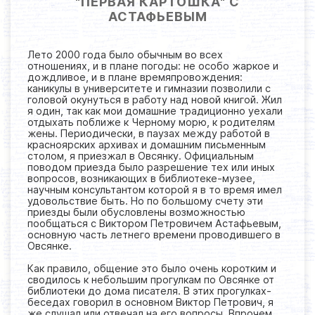
"ПЕРВАЯ КАРТОШКА" С
АСТАФЬЕВЫМ
Лето 2000 года было обычным во всех
отношениях, и в плане погоды: не особо жаркое и
дождливое, и в плане времяпровождения:
каникулы в университете и гимназии позволили с
головой окунуться в работу над новой книгой. Жил
я один, так как мои домашние традиционно уехали
отдыхать поближе к Черному морю, к родителям
жены. Периодически, в паузах между работой в
красноярских архивах и домашним письменным
столом, я приезжал в Овсянку. Официальным
поводом приезда было разрешение тех или иных
вопросов, возникающих в библиотеке-музее,
научным консультантом которой я в то время имел
удовольствие быть. Но по большому счету эти
приезды были обусловлены возможностью
пообщаться с Виктором Петровичем Астафьевым,
основную часть летнего времени проводившего в
Овсянке.
Как правило, общение это было очень коротким и
сводилось к небольшим прогулкам по Овсянке от
библиотеки до дома писателя. В этих прогулках-
беседах говорил в основном Виктор Петрович, я
же слушал или отвечал на его вопросы. Впрочем,