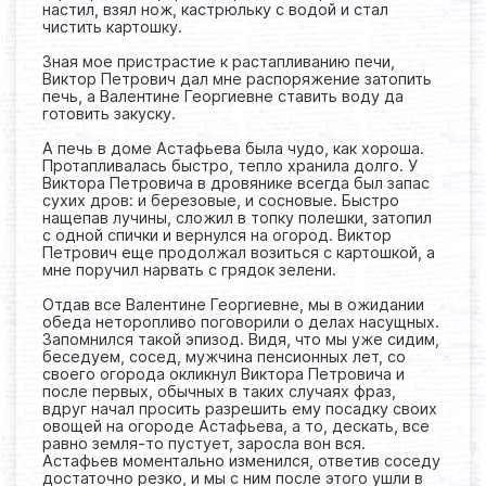
настил, взял нож, кастрюльку с водой и стал
чистить картошку.
Зная мое пристрастие к растапливанию печи,
Виктор Петрович дал мне распоряжение затопить
печь, а Валентине Георгиевне ставить воду да
готовить закуску.
А печь в доме Астафьева была чудо, как хороша.
Протапливалась быстро, тепло хранила долго. У
Виктора Петровича в дровянике всегда был запас
сухих дров: и березовые, и сосновые. Быстро
нащепав лучины, сложил в топку полешки, затопил
с одной спички и вернулся на огород. Виктор
Петрович еще продолжал возиться с картошкой, а
мне поручил нарвать с грядок зелени.
Отдав все Валентине Георгиевне, мы в ожидании
обеда неторопливо поговорили о делах насущных.
Запомнился такой эпизод. Видя, что мы уже сидим,
беседуем, сосед, мужчина пенсионных лет, со
своего огорода окликнул Виктора Петровича и
после первых, обычных в таких случаях фраз,
вдруг начал просить разрешить ему посадку своих
овощей на огороде Астафьева, а то, дескать, все
равно земля-то пустует, заросла вон вся.
Астафьев моментально изменился, ответив соседу
достаточно резко, и мы с ним после этого ушли в