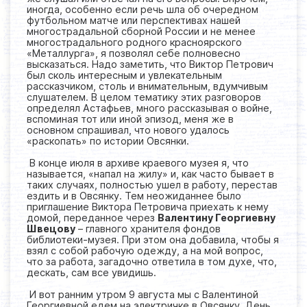
иногда, особенно если речь шла об очередном
футбольном матче или перспективах нашей
многострадальной сборной России и не менее
многострадального родного красноярского
«Металлурга», я позволял себе полновесно
высказаться. Надо заметить, что Виктор Петрович
был сколь интересным и увлекательным
рассказчиком, столь и внимательным, вдумчивым
слушателем. В целом тематику этих разговоров
определял Астафьев, много рассказывая о войне,
вспоминая тот или иной эпизод, меня же в
основном спрашивал, что нового удалось
«раскопать» по истории Овсянки.
В конце июля в архиве краевого музея я, что
называется, «напал на жилу» и, как часто бывает в
таких случаях, полностью ушел в работу, перестав
ездить и в Овсянку. Тем неожиданнее было
приглашение Виктора Петровича приехать к нему
домой, переданное через
Валентину Георгиевну
Швецову
– главного хранителя фондов
библиотеки-музея. При этом она добавила, чтобы я
взял с собой рабочую одежду, а на мой вопрос,
что за работа, загадочно ответила в том духе, что,
дескать, сам все увидишь.
И вот ранним утром 9 августа мы с Валентиной
Георгиевной едем на электричке в Овсянку. День