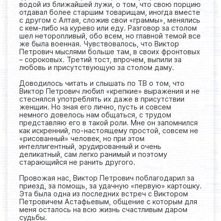
водой из ближайшей лужи, о том, что свою порцию
отдавал более старшим товарищам, иногда вместе
с другом с Алтая, сложив свои «граммы», менялись
с кем-либо на курево или еду. Разговор за столом
шел неторопливый, обо всем, но главной темой все
же была военная. Чувствовалось, что Виктор
Петрович мыслями больше там, в своих фронтовых
– сороковых. Третий тост, впрочем, выпили за
любовь и присутствующую за столом даму.
Доводилось читать и слышать по ТВ о том, что
Виктор Петрович любил «крепкие» выражения и не
стеснялся употреблять их даже в присутствии
женщин. Но зная его лично, пусть и совсем
немного довелось нам общаться, с трудом
представляю его в такой роли. Мне он запомнился
как искренний, по-настоящему простой, совсем не
«рисованный» человек, но при этом
интеллигентный, эрудированный и очень
деликатный, сам легко ранимый и поэтому
старающийся не ранить другого.
Провожая нас, Виктор Петрович поблагодарил за
приезд, за помощь, за удачную «первую» картошку.
Эта была одна из последних встреч с Виктором
Петровичем Астафьевым, общение с которым для
меня осталось на всю жизнь счастливым даром
судьбы.