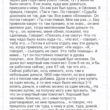
было ничего. Я не знала, куда мне деваться,
приехала к нему. Он как раз был здесь, в Овсянке. Я
пришла, говорю: «Так и так». Он говорит: «Судьба
доконала не так, дак так. Все равно обломала». Он
потом говорит: «Ты счастливая. Мне как раз…». Ему
привезли какую-то там премию, я не знаю… он мне
миллион дал, тогда миллионами были деньги-то.
Ну-у… он, конечно, меня обнял, пожалел, что
сделаешь. Говорит: «Поехать я не смогу» Что-то
ему надо было ехать куда-то… «Но вот, - говорит, -
тебе это…» Потом я хотела отдать ему эти деньги,
но, когда привезла, он говорит: «Не надо». «Я, -
говорит, - съездить не смог. Это тебе помощь». А
маме… тут он постоянно помогал: и дрова
покупал… все. Вообще хороший был человек. Он
даже вот мертвый нам помогает. Если б не он, я бы
не работала сейчас, уже 67-ой, так что это…
Сейчас работаю, хоть немного, хоть там и
небольшие деньги, 1800 нам платят, но все равно
это к пенсии нам добавка. Дров я могу уже купить
за один месяц, а то мне надо было месяца 2-3
копить деньги, а сейчас можно за один месяц… На
пенсию куплю, на получку могу уже прожить. Так
что он и мертвый нам помогает. Хороший был
человек. Конечно, он с нами попросту
разговаривал, но мне пришлось… я говорю, что
пришлось раз так туда, к нему в дом, туда, домой,
где он жил здесь и у него были корреспонденты,