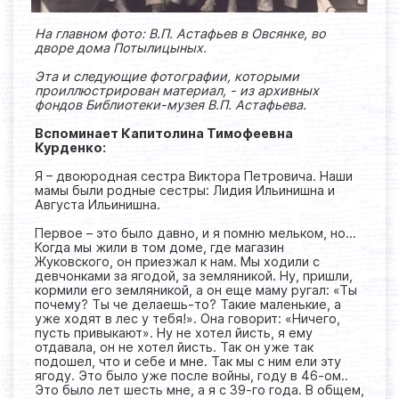
На главном фото: В.П. Астафьев в Овсянке, во
дворе дома Потылицыных.
Эта и следующие фотографии, которыми
проиллюстрирован материал, - из архивных
фондов Библиотеки-музея В.П. Астафьева.
Вспоминает Капитолина Тимофеевна
Курденко:
Я – двоюродная сестра Виктора Петровича. Наши
мамы были родные сестры: Лидия Ильинишна и
Августа Ильинишна.
Первое – это было давно, и я помню мельком, но…
Когда мы жили в том доме, где магазин
Жуковского, он приезжал к нам. Мы ходили с
девчонками за ягодой, за земляникой. Ну, пришли,
кормили его земляникой, а он еще маму ругал: «Ты
почему? Ты че делаешь-то? Такие маленькие, а
уже ходят в лес у тебя!». Она говорит: «Ничего,
пусть привыкают». Ну не хотел йисть, я ему
отдавала, он не хотел йисть. Так он уже так
подошел, что и себе и мне. Так мы с ним ели эту
ягоду. Это было уже после войны, году в 46-ом..
Это было лет шесть мне, а я с 39-го года. В общем,