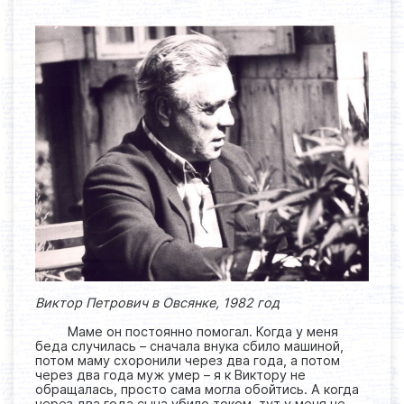
Виктор Петрович в Овсянке, 1982 год
Маме он постоянно помогал. Когда у меня
беда случилась – сначала внука сбило машиной,
потом маму схоронили через два года, а потом
через два года муж умер – я к Виктору не
обращалась, просто сама могла обойтись. А когда
через два года сына убило током, тут у меня не