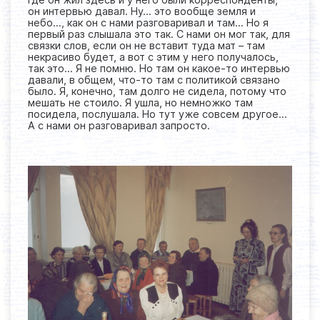
он интервью давал. Ну… это вообще земля и
небо…, как он с нами разговаривал и там… Но я
первый раз слышала это так. С нами он мог так, для
связки слов, если он не вставит туда мат – там
некрасиво будет, а вот с этим у него получалось,
так это… Я не помню. Но там он какое-то интервью
давали, в общем, что-то там с политикой связано
было. Я, конечно, там долго не сидела, потому что
мешать не стоило. Я ушла, но немножко там
посидела, послушала. Но тут уже совсем другое…
А с нами он разговаривал запросто.