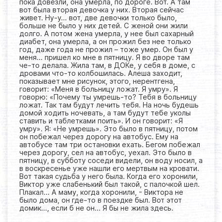
пока довезли, она умерла, по дороге. Вот. А там
вот была вторая девочка у них. Вторая сейчас
живет. Ну-у… вот, две девочки только было,
больше не было у них детей. С женой они жили
долго. А потом жена умерла, у нее был сахарный
диабет, она умерла, а он прожил без нее только
год, даже года не прожил – тоже умер. Он был у
меня… пришел ко мне в пятницу. Я во дворе там
че-то делала. Жила там, в ДОКе, у себя в доме, с
дровами что-то колбошилась. Алеша заходит,
показывает мне рисунок, этого, нерентгена,
говорит: «Меня в больницу ложат. Я умру». Я
говорю: «Почему ты умрешь-то? Тебя в больницу
ложат. Так там будут лечить тебя. На ночь будешь
домой ходить ночевать, а там будут тебе уколы
ставить и таблетками поить». И он говорит: «Я
умру». Я: «Не умрешь». Это было в пятницу, потом
он побежал через дорогу на автобус. Ему на
автобусе там три остановки ехать. Бегом побежал
через дорогу, сел на автобус, уехал. Это было в
пятницу, в субботу соседи видели, он воду носил, а
в воскресенье уже нашли его мертвым на кровати.
Вот такая судьба у него была. Когда его хоронили,
Виктор уже слабенький был такой, с палочкой шел.
Плакал… А маму, когда хоронили, - Виктора не
было дома, он где-то в поездке был. Вот этот
домик…, если б не он… Я бы не жила здесь.