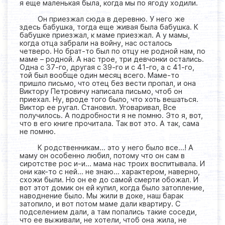
я еще маленькая была, когда мы по ягоду ходили.
Он приезжал сюда в деревню. У него же
здесь бабушка, тогда еще живая была бабушка. К
бабушке приезжал, к маме приезжал. А у мамы,
когда отца забрали на войну, нас осталось
четверо. Но брат-то был по отцу не родной нам, по
маме – родной. А нас трое, три девчонки остались.
Одна с 37-го, другая с 39-го и с 41-го, а с 41-го,
той был вообще один месяц всего. Маме-то
пришло письмо, что отец без вести пропал, и она
Виктору Петровичу написала письмо, чтоб он
приехал. Ну, вроде того было, что хоть вешаться.
Виктор ее ругал. Становил. Уговаривал, Все
получилось. А подробности я не помню. Это я, вот,
что в его книге прочитала. Так вот это. А так, сама
не помню.
К родственникам… это у него было все…! А
маму он особенно любил, потому что он сам в
сиротстве рос и-и… мама нас троих воспитывала. И
они как-то с ней… не знаю… характером, наверно,
схожи были. Но он ее до самой смерти обожал. И
вот этот домик он ей купил, когда было затопление,
наводнение было. Мы жили в доке, наш барак
затопило, и вот потом маме дали квартиру. С
подселением дали, а там попались такие соседи,
что ее выживали, не хотели, чтоб она жила, не