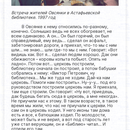
Встреча жителей Овсянки в Астафьевской
библиотеке. 1997 год
В Овсянке к нему относились по-разному,
конечно. Солнышко ведь не всех обогревает, не
всем одинаково. А он… Он был горячий, он был
справедливый, ему ведь… сделал он асфальт,
забетонировал дороги, а приехал, что-то мы с ним
шли… не знаю… шли где-то мы с ним. Говорит: «Вот
видишь как. Вот я… сделал людям хорошо. Дак они
обижаются – коровы копыта побьют. Опять не
ладно». Потом вот… церковь построили,
библиотеку сначала он построил, а потом бабушки
собрались к нему: «Виктор Петрович, ну
библиотека… Мы же туда не ходим. Дай-ка нам
церковь. Помоги нам построить». Ну-у-у… под его
руководством построили церковь нам. Я приехала,
там еще строили. Он говорит: «Ну вот, приедешь,
дак будешь бегать сюда в церковь, а мне некогда».
Не приучили нас к этому. В таком возрасте, в такое
время мы жили, что нас не приучали к церкви. Но
сам он в церковь ходил. У него иконы там дома
есть и все, к батюшкам ходил. По молодости,
может быть и не верил, а вот под старость лет
уже стал верующим, он и «Библию» читал… И
отпели его там.