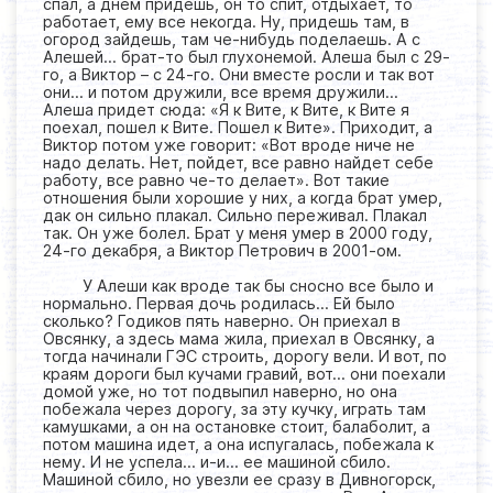
спал, а днем придешь, он то спит, отдыхает, то
работает, ему все некогда. Ну, придешь там, в
огород зайдешь, там че-нибудь поделаешь. А с
Алешей… брат-то был глухонемой. Алеша был с 29-
го, а Виктор – с 24-го. Они вместе росли и так вот
они… и потом дружили, все время дружили…
Алеша придет сюда: «Я к Вите, к Вите, к Вите я
поехал, пошел к Вите. Пошел к Вите». Приходит, а
Виктор потом уже говорит: «Вот вроде ниче не
надо делать. Нет, пойдет, все равно найдет себе
работу, все равно че-то делает». Вот такие
отношения были хорошие у них, а когда брат умер,
дак он сильно плакал. Сильно переживал. Плакал
так. Он уже болел. Брат у меня умер в 2000 году,
24-го декабря, а Виктор Петрович в 2001-ом.
У Алеши как вроде так бы сносно все было и
нормально. Первая дочь родилась… Ей было
сколько? Годиков пять наверно. Он приехал в
Овсянку, а здесь мама жила, приехал в Овсянку, а
тогда начинали ГЭС строить, дорогу вели. И вот, по
краям дороги был кучами гравий, вот… они поехали
домой уже, но тот подвыпил наверно, но она
побежала через дорогу, за эту кучку, играть там
камушками, а он на остановке стоит, балаболит, а
потом машина идет, а она испугалась, побежала к
нему. И не успела... и-и... ее машиной сбило.
Машиной сбило, но увезли ее сразу в Дивногорск,