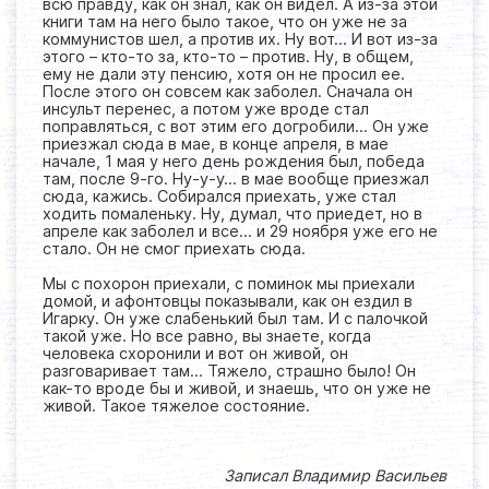
всю правду, как он знал, как он видел. А из-за этой
книги там на него было такое, что он уже не за
коммунистов шел, а против их. Ну вот… И вот из-за
этого – кто-то за, кто-то – против. Ну, в общем,
ему не дали эту пенсию, хотя он не просил ее.
После этого он совсем как заболел. Сначала он
инсульт перенес, а потом уже вроде стал
поправляться, с вот этим его догробили… Он уже
приезжал сюда в мае, в конце апреля, в мае
начале, 1 мая у него день рождения был, победа
там, после 9-го. Ну-у-у… в мае вообще приезжал
сюда, кажись. Собирался приехать, уже стал
ходить помаленьку. Ну, думал, что приедет, но в
апреле как заболел и все… и 29 ноября уже его не
стало. Он не смог приехать сюда.
Мы с похорон приехали, с поминок мы приехали
домой, и афонтовцы показывали, как он ездил в
Игарку. Он уже слабенький был там. И с палочкой
такой уже. Но все равно, вы знаете, когда
человека схоронили и вот он живой, он
разговаривает там… Тяжело, страшно было! Он
как-то вроде бы и живой, и знаешь, что он уже не
живой. Такое тяжелое состояние.
Записал Владимир Васильев