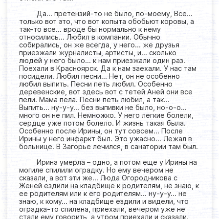
Да… претензий-то не было, по-моему, Все…
только вот это, что вот копыта обобьют коровы, а
так-то все… вроде бы нормально к нему
относились… Любил в компании. Обычно
собирались, он же всегда, у него… же друзья
приезжали журналисты, артисты, и… сколько
людей у него было… к нам приезжали один раз.
Поехали в Красноярск. Да к нам заехали. У нас там
посидели. Любил песни… Нет, он не особенно
любил выпить. Песни петь любил. Особенно
деревенские, вот здесь вот с тетей Аней они все
пели. Мама пела. Песни петь любил, а так…
Выпить… ну-у-у… без выпивки не было, но-о-о…
много он не пил. Немножко. У него легкие болели,
сердце уже потом болело. И жизнь такая была.
Особенно после Ирины, он тут совсем… После
Ирины у него инфаркт был. Это ужасно… Лежал в
больнице. В Загорье лечился, в санатории там был.
Ирина умерла – одно, а потом еще у Ирины на
могиле спилили оградку. Но ему вечером не
сказали, а вот эти же… Люда Огородникова с
Женей ездили на кладбище к родителям, не знаю, к
ее родителям или к его родителям… ну-у-у… не
знаю, к кому… на кладбище ездили и видели, что
оградка-то спилена, приехали, вечером уже не
стали ему говорить, а утром приехали и сказали.