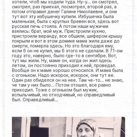
хотели, чтоб мы ходили туда. Ну-у… он смотрел,
смотрел, раз приехал, посмотрел, второй раз, а
потом отправил денег Галине Николаевне, и они
тут вот эту избушечку купили. Избушечка была
маленькая, была с круглых бревен вся, здесь вот
русская печь стояла. А потом наши мужички
взялись: брат, мой муж. Пристроили кухню,
пристроили веранду, все обшили, шифером крышу
покрыли и вот в этом домике мама жила даже до
смерти, померла здесь. Но это благодаря ему,
если б он не купил, мы б этого не сделали. В 71-ом
году это, наверно, было где-то в сентябре. Вот,
тут мы жили. Ну, маме он, когда он жил здесь
летом, он постоянно приходил к ней, проведал.
Вообще он к маме хорошо относился. И мама была
с огоньком. Надо искорок, искорок, они тут ее.
Один раз обиделся он на нее. Там че-то… не знаю,
че там у них было… Потом отошел, все равно
приходил. Тоже с огоньком был мужик,
вспыльчивый, но отходчивый, но справедливый
был. Справедливый…