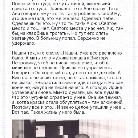
Повезли его туда, он чуть живой, живенький
приехал оттуда. Приехал к тете Ане сразу. Тетя
Аня говорит: «Ну что ты так угробляешь себя! Ну,
это же металл, это же железо. Сделают тебе.
Сделаешь ты это. Ну что ты так!» А он: «Святое
место и то… Нет. Святого места у нас нет. Уж, там
бы, на кладбище трогать». Но тут его опять
хватануло. В больницу попал. Сердечко не
удержало.
Нашли тех, кто спилил. Нашли. Уже все распилено
было. А мать того мужика пришла к Виктору
Петровичу, чтоб не писал заявление, чтоб в
милицию не подавал. Пришла его упрашивать.
Говорит: «Он хороший сын, у него трое детей». А
Виктор, я не знаю точно, но я так слышала, что он
ей сказал: «Вырастила сына и иди отсюда». Но сам,
конечно, никуда не писал ничего. А оградку Ирине
установили снова. Мы-то думали, мы все думали,
что это чугунная ограда-то у нее. Она же темная,
а, когда краска стала облупляться – там алюминий.
Поэтому все и это… И звено целое утащили у нее…
Вот так. Такая жизнь у него была.