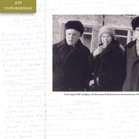
для
слабовидящих