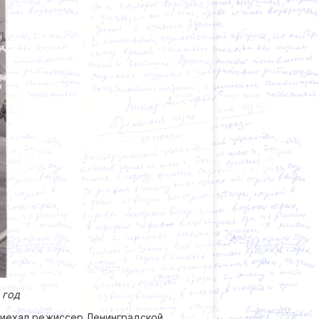
 год
риехал режиссер Ленинградской