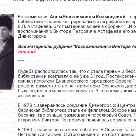
Воспоминания
Анны Епиксимовны Козынцевой
- пе
библиотеки - проиллюстрированы фотографиями из а
В.П. Астафьева. Этот материал вошел в сборник "...И
воспоминания о Викторе Петровиче Астафьеве его зе
Дивногорска
Все материалы рубрики "Воспоминания о Викторе 
ссылке
***
Судьба распорядилась так, что я стала первым и бе
библиотеки и возглавляю ее уже 31 год. Постановлен
принял исполком Дивногорского городского Совета 1
решено разместить ее на территории Осянского дер
была выделена маленькая комната. В то время книжн
экземпляров.
В 1978 г. завершилось создание Дивногорской центр
Овсянская библиотека стала ее филиалом. Вскоре на
Овсянки, где раньше размещался поселковый Совет. Ч
стараниям Виктора Петровича, появилось великолепн
В 1980 г. произошло важное событие. В Овсянку, на с
Петрович Астафьев. С этого момента, на протяжении 