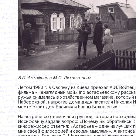
В.П. Астафьев с М.С. Литвяковым.
Летом 1983 г. в Овсянку из Киева приехал А.И. Войт
фильма «Ненаглядный мой» (по астафьевскому расска
ружья снималась в хозяйственном магазине, который 
Набережной, напротив дома дядя писателя Николая И
месте стоит дом Василия и Елены Белышевых.
На встрече со съемочной группой, которая проходила
Иосифовичу задали вопрос: «Почему Вы обратились к
кинорежиссер ответил: «Астафьев – один из лучших 
мне своей философией и своими мыслями». А актриса
театра им. Горького Т. Шестакова, исполнившая главн