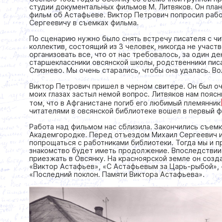
студии документальных фильмов М. Литвяков. Он пла
фильм об Астафьеве. Виктор Петрович попросил раб
Сергеевичу в съемках фильма.
По сценарию нужно было снять встречу писателя с ч
коллектив, состоящий из 3 человек, никогда не участ
организовать все, что от нас требовалось, за один д
старшеклассники овсянской школы, родственники писа
Слизнево. Мы очень старались, чтобы она удалась. В
Виктор Петрович пришел в черном свитере. Он был оч
моих глазах застыл немой вопрос. Литвяков нам поясн
том, что в Афганистане погиб его любимый племянник
читателями в овсянской библиотеке вошел в первый ф
Работа над фильмом нас сблизила. Закончились съемки
Академгородке. Перед отъездом Михаил Сергеевич и
попрощаться с работниками библиотеки. Тогда мы и п
знакомство будет иметь продолжение. Впоследствии
приезжать в Овсянку. На красноярской земле он созд
«Виктор Астафьев», «С Астафьевым за Царь-рыбой»,
«Последний поклон. Памяти Виктора Астафьева».