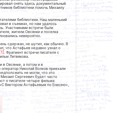
нировал снять здесь документальный
отников библиотеки помочь Михаилу
итателями библиотеки. Наш маленький
вовал в съемках, но нам удалось
ень. Участниками встречи были
теля, жители Овсянки и поселка
олновались невероятно.
ень сдержан, не шутил, как обычно. В
ил, что Астафьев недавно узнал о
[1]
. Фрагмент встречи писателя с
ильм Литвякова.
 в Овсянке, а потом и в
 оператор Николай Волков приехали
редположить не могли, что это
 Михаил Сергеевич будет часто
аст о писателе четыре фильма:
 «С Виктором Астафьевым по Енисею»,