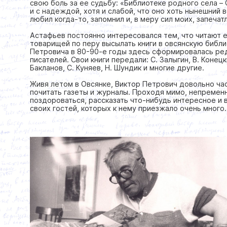
свою боль за ее судьбу: «Библиотеке родного села – 
и с надеждой, хотя и слабой, что оно хоть нынешний 
любил когда-то, запомнил и, в меру сил моих, запечат
Астафьев постоянно интересовался тем, что читают е
товарищей по перу высылать книги в овсянскую библ
Петровича в 80-90-е годы здесь сформировалась ред
писателей. Свои книги передали: С. Залыгин, В. Конецк
Бакланов, С. Куняев, Н. Шундик и многие другие.
Живя летом в Овсянке, Виктор Петрович довольно ча
почитать газеты и журналы. Проходя мимо, непременн
поздороваться, рассказать что-нибудь интересное и 
своих гостей, которых к нему приезжало очень много.