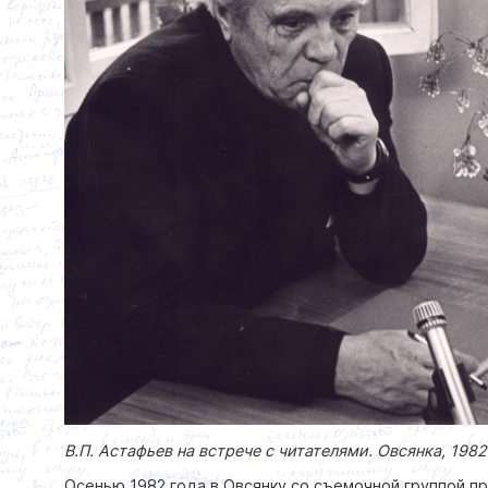
В.П. Астафьев на встрече с читателями. Овсянка, 1982
Осенью 1982 года в Овсянку со съемочной группой п