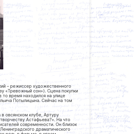
ецкий – режиссер художественного
зу «Тревожный сон»). Сцена покупки
в то время находился на улице
льича Потылицына. Сейчас на том
 в овсянском клубе, Артуру
 творчеству Астафьева?». На что
писателей современности. Он близок
 Ленинградского драматического
ую роль в фильме, в своем