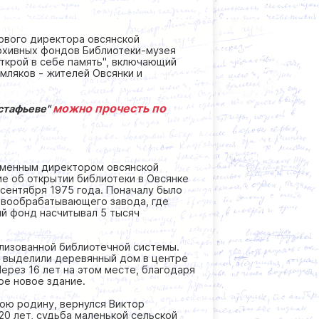
рвого директора овсянской
рхивных фондов Библиотеки-музея
 открой в себе память", включающий
мляков - жителей Овсянки и
можно прочесть по
Астафьеве"
ссменным директором овсянской
ие об открытии библиотеки в Овсянке
 сентября 1975 года. Поначалу было
евообрабатывающего завода, где
ый фонд насчитывал 5 тысяч
ализованной библиотечной системы.
м выделили деревянный дом в центре
ерез 16 лет на этом месте, благодаря
ое новое здание.
вою родину, вернулся Виктор
20 лет, судьба маленькой сельской