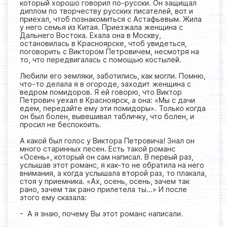
который хорошо говорил по-русски. Он защищал
диплом по творчеству русских писателей, вот и
приехал, чтоб познакомиться с Астафьевым. Жила
у него семья из Китая. Приезжала женщина с
Дальнего Востока. Ехала она в Москву,
остановилась в Красноярске, чтоб увидеться,
поговорить с Виктором Петровичем, несмотря на
то, что передвигалась с помощью костылей.
Любили его земляки, заботились, как могли. Помню,
что-то делала я в огороде, заходит женщина с
ведром помидоров. Я ей говорю, что Виктор
Петрович уехал в Красноярск, а она: «Мы с дачи
едем, передайте ему эти помидоры». Только когда
он был болен, вывешивал табличку, что болен, и
просил не беспокоить.
А какой был голос у Виктора Петровича! Знал он
много старинных песен. Есть такой романс
«Осень», который он сам написал. В первый раз,
услышав этот романс, я как-то не обратила на него
внимания, а когда услышала второй раз, то плакала,
стоя у приемника. «Ах, осень, осень, зачем так
рано, зачем так рано прилетела ты…» И после
этого ему сказала:
- А я знаю, почему Вы этот романс написали.