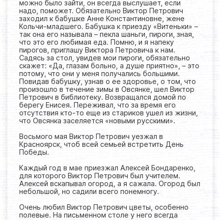
можно было зайти, он всегда выслушает, если
надо, поможет. Обязательно Виктор Петрович
заходил к бабушке Анне Константиновне, жене
Кольчи-младшего. Бабушка к приезду «Витеньки» –
так она его называла – пекла шаньги, пироги, зная,
что это его любимая еда. Помню, и я напеку
пирогов, приглашу Виктора Петровича к нам.
Садясь за стол, увидев мои пироги, обязательно
скажет: «Да, глазам больно, а душе приятно», – это
потому, что они у меня получались большими.
Повидав бабушку, узнав о ее здоровье, о том, что
произошло в течение зимы в Овсянке, шел Виктор
Петрович в библиотеку. Возвращался домой по
берегу Енисея. Переживал, что за время его
отсутствия кто-то еще из стариков ушел из жизни,
что Овсянка заселяется «новыми русскими».
Восьмого мая Виктор Петрович уезжал в
Красноярск, чтоб всей семьей встретить День
Победы.
Каждый год в мае приезжал Алексей Бондаренко,
для которого Виктор Петрович был учителем.
Алексей вскапывал огород, а я сажала. Огород был
небольшой, но садили всего понемногу.
Очень любил Виктор Петрович цветы, особенно
полевые. На письменном столе у него всегда