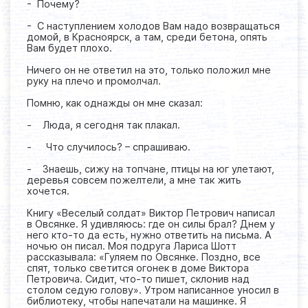
- Почему?
- С наступлением холодов Вам надо возвращаться
домой, в Красноярск, а там, среди бетона, опять
Вам будет плохо.
Ничего он не ответил на это, только положил мне
руку на плечо и промолчал.
Помню, как однажды он мне сказал:
- Люда, я сегодня так плакал.
- Что случилось? – спрашиваю.
- Знаешь, сижу на топчане, птицы на юг улетают,
деревья совсем пожелтели, а мне так жить
хочется.
Книгу «Веселый солдат» Виктор Петрович написал
в Овсянке. Я удивляюсь: где он силы брал? Днем у
него кто-то да есть, нужно ответить на письма. А
ночью он писал. Моя подруга Лариса Шотт
рассказывала: «Гуляем по Овсянке. Поздно, все
спят, только светится огонек в доме Виктора
Петровича. Сидит, что-то пишет, склонив над
столом седую голову». Утром написанное уносил в
библиотеку, чтобы напечатали на машинке. Я