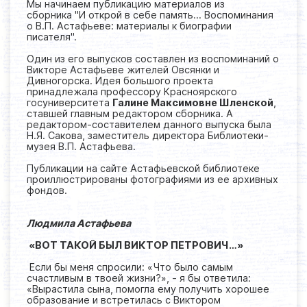
Мы начинаем публикацию материалов из
сборника "И открой в себе память… Воспоминания
о В.П. Астафьеве: материалы к биографии
писателя".
Один из его выпусков составлен из воспоминаний о
Викторе Астафьеве жителей Овсянки и
Дивногорска. Идея большого проекта
принадлежала профессору Красноярского
госуниверситета
Галине Максимовне Шленской
,
ставшей главным редактором сборника. А
редактором-составителем данного выпуска была
Н.Я. Сакова, заместитель директора Библиотеки-
музея В.П. Астафьева.
Публикации на сайте Астафьевской библиотеке
проиллюстрированы фотографиями из ее архивных
фондов.
Людмила Астафьева
«ВОТ ТАКОЙ БЫЛ ВИКТОР ПЕТРОВИЧ…»
Если бы меня спросили: «Что было самым
счастливым в твоей жизни?», - я бы ответила:
«Вырастила сына, помогла ему получить хорошее
образование и встретилась с Виктором