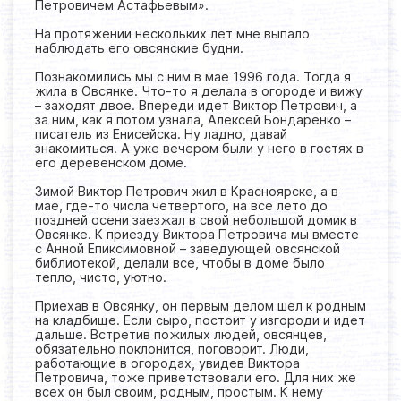
Петровичем Астафьевым».
На протяжении нескольких лет мне выпало
наблюдать его овсянские будни.
Познакомились мы с ним в мае 1996 года. Тогда я
жила в Овсянке. Что-то я делала в огороде и вижу
– заходят двое. Впереди идет Виктор Петрович, а
за ним, как я потом узнала, Алексей Бондаренко –
писатель из Енисейска. Ну ладно, давай
знакомиться. А уже вечером были у него в гостях в
его деревенском доме.
Зимой Виктор Петрович жил в Красноярске, а в
мае, где-то числа четвертого, на все лето до
поздней осени заезжал в свой небольшой домик в
Овсянке. К приезду Виктора Петровича мы вместе
с Анной Епиксимовной – заведующей овсянской
библиотекой, делали все, чтобы в доме было
тепло, чисто, уютно.
Приехав в Овсянку, он первым делом шел к родным
на кладбище. Если сыро, постоит у изгороди и идет
дальше. Встретив пожилых людей, овсянцев,
обязательно поклонится, поговорит. Люди,
работающие в огородах, увидев Виктора
Петровича, тоже приветствовали его. Для них же
всех он был своим, родным, простым. К нему