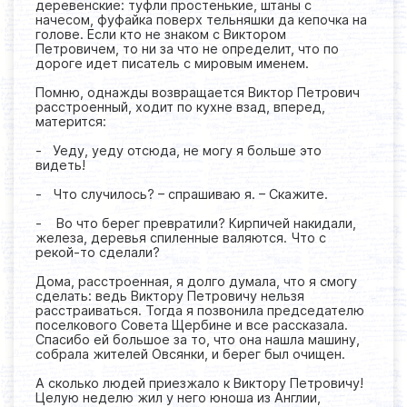
деревенские: туфли простенькие, штаны с
начесом, фуфайка поверх тельняшки да кепочка на
голове. Если кто не знаком с Виктором
Петровичем, то ни за что не определит, что по
дороге идет писатель с мировым именем.
Помню, однажды возвращается Виктор Петрович
расстроенный, ходит по кухне взад, вперед,
матерится:
- Уеду, уеду отсюда, не могу я больше это
видеть!
- Что случилось? – спрашиваю я. – Скажите.
- Во что берег превратили? Кирпичей накидали,
железа, деревья спиленные валяются. Что с
рекой-то сделали?
Дома, расстроенная, я долго думала, что я смогу
сделать: ведь Виктору Петровичу нельзя
расстраиваться. Тогда я позвонила председателю
поселкового Совета Щербине и все рассказала.
Спасибо ей большое за то, что она нашла машину,
собрала жителей Овсянки, и берег был очищен.
А сколько людей приезжало к Виктору Петровичу!
Целую неделю жил у него юноша из Англии,