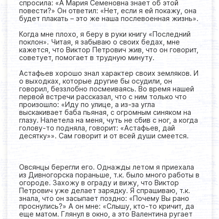
спросила: «А Мария Семеновна знает об этой
повести?» Он ответил: «Нет, если я ей покажу, она
будет плакать – это же наша послевоенная жизнь».
Когда мне плохо, я беру в руки книгу «Последний
поклон». Читая, я забываю о своих бедах, мне
кажется, что Виктор Петрович жив, что он говорит,
советует, помогает в трудную минуту.
Астафьев хорошо знал характер своих земляков. И
о выходках, которые другие бы осудили, он
говорил, беззлобно посмеиваясь. Во время нашей
первой встречи рассказал, что с ним только что
произошло: «Иду по улице, а из-за угла
выскакивает баба пьяная, с огромным синяком на
глазу. Налетела на меня, чуть не сбив с ног, а когда
голову-то подняла, говорит: «Астафьев, дай
десятку»». Сам говорит и от всей души смеется.
Овсянцы берегли его. Однажды летом я приехала
из Дивногорска пораньше, т.к. было много работы в
огороде. Захожу в ограду и вижу, что Виктор
Петрович уже делает зарядку. Я спрашиваю, т.к.
знала, что он засыпает поздно: «Почему Вы рано
проснулись?» А он мне: «Слышу, кто-то кричит, да
еще матом. Глянул в окно, а это Валентина ругает