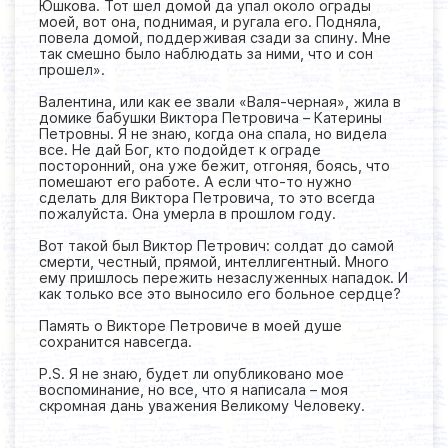
Юшкова. Тот шел домой да упал около ограды
моей, вот она, поднимая, и ругала его. Подняла,
повела домой, поддерживая сзади за спину. Мне
так смешно было наблюдать за ними, что и сон
прошел».
Валентина, или как ее звали «Валя-черная», жила в
домике бабушки Виктора Петровича – Катерины
Петровны. Я не знаю, когда она спала, но видела
все. Не дай Бог, кто подойдет к ограде
посторонний, она уже бежит, отгоняя, боясь, что
помешают его работе. А если что-то нужно
сделать для Виктора Петровича, то это всегда
пожалуйста. Она умерла в прошлом году.
Вот такой был Виктор Петрович: солдат до самой
смерти, честный, прямой, интеллигентный. Много
ему пришлось пережить незаслуженных нападок. И
как только все это выносило его больное сердце?
Память о Викторе Петровиче в моей душе
сохранится навсегда.
P.S. Я не знаю, будет ли опубликовано мое
воспоминание, но все, что я написала – моя
скромная дань уважения Великому Человеку.