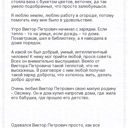
стояла ваза с букетом цветов, веточек, да так
умело подобранных, что просто залюбуешься.
Я люблю землю, люблю работу в огороде, потому
помогать ему мне было в удовольствие.
Утро Виктор Петрович начинал с зарядки. Если
тепло - то на улице, если дождь - то дома.
Позавтракав, шел в библиотеку, а я наводила в
доме порядок.
А какой он был добрый, умный, интеллигентный
человек! К нему мог прийти любой, прося совета.
Всех он внимательно выслушивал. Веяло от
Виктора Петровича такой теплотой, что не
выскажешь. В разговоре с ним любой получал
такой заряд доброты, что хотелось жить, делать
добро другим.
Очень любил Виктор Петрович свою малую родину
– Овсянку. Он и дом купил напротив дома, где жила
его бабушка, где прошло его детство.
Одевался Виктор Петрович просто, как все