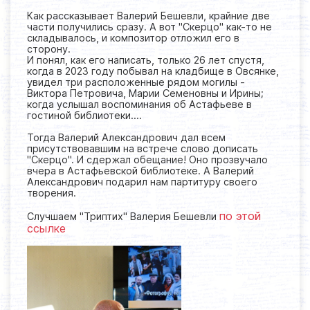
Как рассказывает Валерий Бешевли, крайние две
части получились сразу. А вот "Скерцо" как-то не
складывалось, и композитор отложил его в
сторону.
И понял, как его написать, только 26 лет спустя,
когда в 2023 году побывал на кладбище в Овсянке,
увидел три расположенные рядом могилы -
Виктора Петровича, Марии Семеновны и Ирины;
когда услышал воспоминания об Астафьеве в
гостиной библиотеки....
Тогда Валерий Александрович дал всем
присутствовавшим на встрече слово дописать
"Скерцо". И сдержал обещание! Оно прозвучало
вчера в Астафьевской библиотеке. А Валерий
Александрович подарил нам партитуру своего
творения.
по этой
Случшаем "Триптих" Валерия Бешевли
ссылке