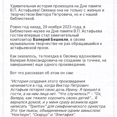
Удивительная история произошла на Дне памяти
В.П. Астафьева! Связана она не только с жизнью и
творчеством Виктора Петровича, но и с нашей
библиотекой.
Ровно год назад, 29 ноября 2023 года, в
Библиотеке-музее на Дне памяти В.П. Астафьева
гостем впервые стал замечательный
композитор
Валерий Бешевли
, в своем
музыкальном творчестве не раз обращавшийся к
астафьевской прозе.
Как оказалось, та поездка в Овсянку вдохновила
Валерия Александровича на создание (а точнее, на
завершение) еще одного произведения.
Вот что рассказал об этом он сам:
"История создания этого произведения
начинается в год, когда Виктор Петрович
Астафьев потерял свою дочь Ирину. Я пришел в
гости, а на нем лица нет. "Что случилось?" - "Ох,
Валера, как тяжело хоронить своих детей"... Я
вернулся домой, и у меня сразу возникла идея
написать "Триптих" для симфонического оркестра.
Это три пьесы, объединенные одним замыслом:
"Ноктюрн", "Скерцо" и "Эпитафия".