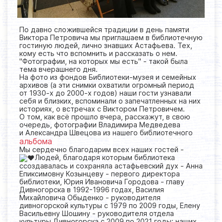
По давно сложившейся традиции в день памяти
Виктора Петровича мы приглашаем в библиотечную
гостиную людей, лично знавших Астафьева. Тех,
кому есть что вспомнить и рассказать о нем.
"Фотографии, на которых мы есть" - такой была
тема вчерашнего дня.
На фото из фондов Библиотеки-музея и семейных
архивов (а эти снимки охватили огромный период
от 1930-х до 2000-х годов) наши гости узнавали
себя и близких, вспоминали о запечатленных на них
историях, о встречах с Виктором Петровичем.
О том, как всё прошло вчера, расскажут, в свою
очередь, фотографии Владимира Медведева
и Александра Швецова из нашего библиотечного
альбома
Мы сердечно благодарим всех наших гостей -
Людей, благодаря которым библиотека
ссоздавалась и сохраняла астафьевский дух - Анна
Епиксимовну Козынцеву - первого директора
библиотеки, Юрия Ивановича Городова - главу
Дивногорска в 1992-1996 годах, Василия
Михайловича Обыденко - руководителя
дивногорской культуры с 1979 по 2009 годы, Елену
Васильевну Шошину - руководителя отдела
культуры Дивногорска с 2009 по 2021 годы; наших