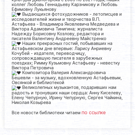
коллег Любовь Геннадьеву Карзникову и Любовь
Ефимовну Лукьянову
Выдающихся фотохудожников - летописцев и
исследователей жизни и творчества В.П.
Астафьева - Владимира Яковлевича Медведева и
Виктора Адамовича Тинигина; журналиста
Надежду Борисовну Козлову, редактора и
писателя Валентину Андреевну Майстренко
Наших прекрасных гостий, побывавших на
Астафьевском дне впервые: Ларису Анриевну
Кочубей - издателя, переводчицу,
сопровождавшую писателя в зарубежных
поездках; Римму Кузьмовну Астафьеву - невестку
Виктора Петровича
Композитора Валерия Александровича
Бешевли - за музыку, вдохновленную Астафьевым,
Овсянкой и библиотекой
Великолепных музыкантов, подаривших нам
радость и тронувших наши сердца: Анну Киселеву,
Елену Чепурную, Ирину Чепурную, Сергея Чайкина,
Николая Козырева
по ссылке
Все новости библиотеки читаем